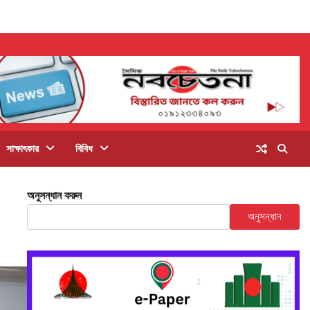
সাক্ষাৎকার
বিবিধ
অনুসন্ধান করুন
অনুসন্ধান