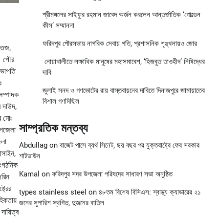
শ্রীমঙ্গলের সাইফুর রহমান জাবেদ অর্জন করলেন আন্তর্জাতিক ‘গোল্ডেন
কীস’ সম্মাননা
ফরিদপুর পৌরসভায় নাগরিক সেবায় গতি, প্রশাসনিক শৃঙ্খলায়ও জোর
সতেজ,
েন পৌর
নোয়াখালীতে লক্ষাধিক মানুষের মহাসমাবেশ, ‘হিজবুত তাওহীদ’ নিষিদ্ধের
সভাপতি
দাবি
ঃ
জুলাই সনদ ও গণভোটের রায় বাস্তবায়নের দাবিতে দিনাজপুরে জামায়াতের
সম্পাদক
বিশাল গণমিছিল
র দাউদ,
ব মোঃ
সাম্প্রতিক মন্তব্য
উপজেলা
েলা
Abdullag
on
বাজেট পাসে ব্যর্থ সিনেট, ছয় বছর পর যুক্তরাষ্ট্রে ফের সরকার
োসাইন,
শাটডাউন
াংগঠনিক
Kamal
on
ফরিদপুর সদর উপজেলা পরিষদের সাধারণ সভা অনুষ্ঠিত
জেরিন
ট্রের
types stainless steel
on
৪৮তম বিশেষ বিসিএস: স্বাস্থ্য ক্যাডারের ২১
হিকতায়
জনের সুপারিশ স্থগিত, দুজনের বাতিল
দায়িত্ব