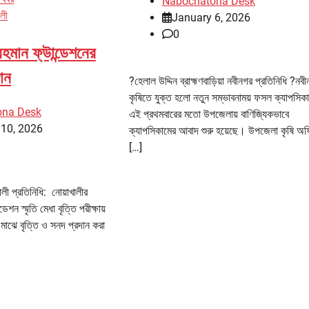
Nabochatona Desk
ালী
January 6, 2026
0
হমান ফ্উান্ডেশনের
দান
?হেলাল উদ্দিন ব্রাহ্মণবাড়িয়া নবীনগর প্রতিনিধি ?নব
কৃষিতে যুক্ত হলো নতুন সম্ভাবনাময় ফসল ক্যাপসি
ona Desk
এই প্রথমবারের মতো উপজেলায় বাণিজ্যিকভাবে
 10, 2026
ক্যাপসিকামের আবাদ শুরু হয়েছে। উপজেলা কৃষি অ
[…]
ালী প্রতিনিধি: নোয়াখালীর
েশন স্মৃতি মেধা বৃত্তি পরীক্ষায়
ের মাঝে বৃত্তি ও সনদ প্রদান করা