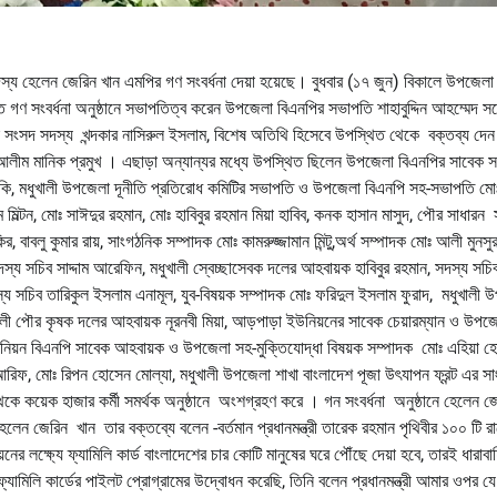
দস্য হেলেন জেরিন খান এমপির গণ সংবর্ধনা দেয়া হয়েছে। বুধবার (১৭ জুন) বিকালে উপজেলা
িত গণ সংবর্ধনা অনুষ্ঠানে সভাপতিত্ব করেন উপজেলা বিএনপির সভাপতি শাহাবুদ্দিন আহম্মেদ 
ক সংসদ সদস্য খন্দকার নাসিরুল ইসলাম, বিশেষ অতিথি হিসেবে উপস্থিত থেকে বক্তব্য দ
 আলীম মানিক প্রমুখ । এছাড়া অন্যান্যর মধ্যে উপস্থিত ছিলেন উপজেলা বিএনপির সাবেক 
কি, মধুখালী উপজেলা দূনীতি প্রতিরোধ কমিটির সভাপতি ও উপজেলা বিএনপি সহ-সভাপতি মো
্টন, মোঃ সাঈদুর রহমান, মোঃ হাবিবুর রহমান মিয়া হাবিব, কনক হাসান মাসুদ, পৌর সাধারন 
 বাবলু কুমার রায়, সাংগঠনিক সম্পাদক মোঃ কামরুজ্জামান মিন্টু,অর্থ সম্পাদক মোঃ আলী মুনসু
য সচিব সাদ্দাম আরেফিন, মধুখালী স্বেচ্ছাসেবক দলের আহবায়ক হাবিবুর রহমান, সদস্য সচি
য সচিব তারিকুল ইসলাম এনামূল, যুব-বিষয়ক সম্পাদক মোঃ ফরিদুল ইসলাম ফুরাদ, মধুখালী 
ালী পৌর কৃষক দলের আহবায়ক নূরনবী মিয়া, আড়পাড়া ইউনিয়নের সাবেক চেয়ারম্যান ও উপজ
উনিয়ন বিএনপি সাবেক আহবায়ক ও উপজেলা সহ-মুক্তিযোদ্ধা বিষয়ক সম্পাদক মোঃ এহিয়া হ
আরিফ, মোঃ রিপন হোসেন মোল্যা, মধুখালী উপজেলা শাখা বাংলাদেশ পূজা উৎযাপন ফ্রন্ট এর স
থেকে কয়েক হাজার কর্মী সমর্থক অনুষ্ঠানে অংশগ্রহণ করে । গন সংবর্ধনা অনুষ্ঠানে হেলেন 
েন জেরিন খান তার বক্তব্যে বলেন -বর্তমান প্রধানমন্ত্রী তারেক রহমান পৃথিবীর ১০০ টি রাষ্
ের লক্ষ্যে ফ্যামিলি কার্ড বাংলাদেশের চার কোটি মানুষের ঘরে পৌঁছে দেয়া হবে, তারই ধারাবা
ামিলি কার্ডের পাইলট প্রোগ্রামের উদ্বোধন করেছি, তিনি বলেন প্রধানমন্ত্রী আমার ওপর যে 