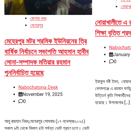
নোয়াখ
জেলার খবর
নোয়াখালীতে এ র
মেহেরপুর
শিক্ষা বৃত্তি প্র
মেহেরপুর মটর শ্রমিক ইউনিয়নের ত্রি
Nabochat
বার্ষিক নির্বাচনে সভাপতি আহসান হাবীব
January
সোনা-সম্পাদক মতিয়ার রহমান
0
পুননির্বাচিত হয়েছে
ইয়াকুব নবী ইমন, নোয়াখ
Nabochatona Desk
বেগমগঞ্জে এ রহমান ফাউন্ড
November 19, 2025
উত্তির্ন কৃতি শিক্ষার্থীদ
0
হয়েছে। উপজেলার […]
আবু রায়হান নিরব,মেহেরপুর সোমবার (১৭ নভেম্বর২০২৫)
সকাল ৯টা থেকে বিকাল ৪টা পর্যন্ত ভোট গ্রহণ চলে। ভোট