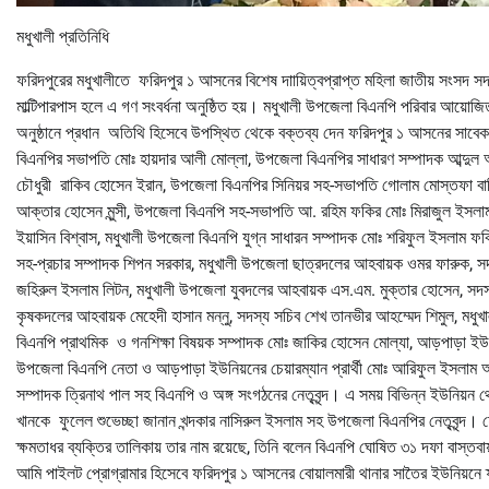
মধুখালী প্রতিনিধি
ফরিদপুরের মধুখালীতে ফরিদপুর ১ আসনের বিশেষ দাায়িত্বপ্রাপ্ত মহিলা জাতীয় সংসদ স
মাল্টিপারপাস হলে এ গণ সংবর্ধনা অনুষ্ঠিত হয়। মধুখালী উপজেলা বিএনপি পরিবার আয়োজ
অনুষ্ঠানে প্রধান অতিথি হিসেবে উপস্থিত থেকে বক্তব্য দেন ফরিদপুর ১ আসনের সাবে
বিএনপির সভাপতি মোঃ হায়দার আলী মোল্লা, উপজেলা বিএনপির সাধারণ সম্পাদক আব্দুল
চৌধুরী রাকিব হোসেন ইরান, উপজেলা বিএনপির সিনিয়র সহ-সভাপতি গোলাম মোস্তফা বা
আক্তার হোসেন মুন্সী, উপজেলা বিএনপি সহ-সভাপতি আ. রহিম ফকির মোঃ মিরাজুল ইসলাম মিল
ইয়াসিন বিশ্বাস, মধুখালী উপজেলা বিএনপি যুগ্ন সাধারন সম্পাদক মোঃ শরিফুল ইসলাম ফকির,
সহ-প্রচার সম্পাদক শিপন সরকার, মধুখালী উপজেলা ছাত্রদলের আহবায়ক ওমর ফারুক, সদস্
জহিরুল ইসলাম লিটন, মধুখালী উপজেলা যুবদলের আহবায়ক এস.এম. মুক্তার হোসেন, সদস্
কৃষকদলের আহবায়ক মেহেদী হাসান মন্নু, সদস্য সচিব শেখ তানভীর আহম্মেদ শিমুল, মধুখ
বিএনপি প্রাথমিক ও গনশিক্ষা বিষয়ক সম্পাদক মোঃ জাকির হোসেন মোল্যা, আড়পাড়া ই
উপজেলা বিএনপি নেতা ও আড়পাড়া ইউনিয়নের চেয়ারম্যান প্রার্থী মোঃ আরিফুল ইসলাম 
সম্পাদক ত্রিনাথ পাল সহ বিএনপি ও অঙ্গ সংগঠনের নেতৃবৃন্দ। এ সময় বিভিন্ন ইউনিয়ন 
খানকে ফুলেল শুভেচ্ছা জানান খন্দকার নাসিরুল ইসলাম সহ উপজেলা বিএনপির নেতৃবৃন্দ। হেল
ক্ষমতাধর ব্যক্তির তালিকায় তার নাম রয়েছে, তিনি বলেন বিএনপি ঘোষিত ৩১ দফা বাস্তবায়ন
আমি পাইলট প্রোগ্রামার হিসেবে ফরিদপুর ১ আসনের বোয়ালমারী থানার সাতৈর ইউনিয়নে ফ্য