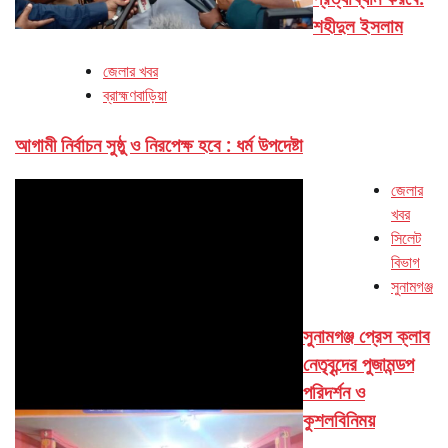
শহীদুল ইসলাম
জেলার খবর
ব্রাহ্মণবাড়িয়া
আগামী নির্বাচন সুষ্ঠু ও নিরপেক্ষ হবে : ধর্ম উপদেষ্টা
জেলার
খবর
সিলেট
বিভাগ
সুনামগঞ্জ
সুনামগঞ্জ প্রেস ক্লাব
নেতৃবৃন্দের পুজামন্ডপ
পরিদর্শন ও
কুশলবিনিময়