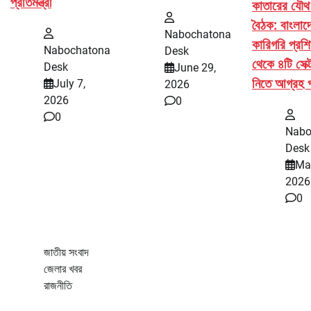
প্রতিমন্ত্রী
কাতারের যৌথ
বৈঠক: বাংলাদ
Nabochatona
কারিগরি প্রশিক
Nabochatona
Desk
থেকে ৪টি সেক্ট
Desk
June 29,
নিতে আগ্রহ 
July 7,
2026
2026
0
0
Nabo
Desk
Ma
2026
0
জাতীয় সংবাদ
জেলার খবর
রাজনীতি