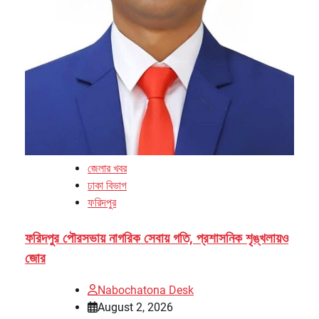
জেলার খবর
ঢাকা বিভাগ
ফরিদপুর
ফরিদপুর পৌরসভায় নাগরিক সেবায় গতি, প্রশাসনিক শৃঙ্খলায়ও
জোর
Nabochatona Desk
August 2, 2026