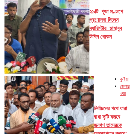
২৯টি পূজা মণ্ডপে
প্রণোদনা দিলেন
ব্যারিস্টার মাহাবুব
উদ্দিন খোকন
কুষ্টিয়া
জেলার
খবর
নির্বাচনের পথে যারা
বাধা সৃষ্টি করবে
জনগণ তাদেরকে
প্রত্যাখ্যান করবে: