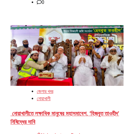
0
জেলার খবর
নোয়াখালী
নোয়াখালীতে লক্ষাধিক মানুষের মহাসমাবেশ, ‘হিজবুত তাওহীদ’
নিষিদ্ধের দাবি