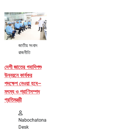
জাতীয় সংবাদ
রাজনীতি
দেশী জাতের গবাদিপশু
উন্নয়নে কার্যকর
পদক্ষেপ নেওয়া হবে–
মৎস্য ও প্রাণিসম্পদ
প্রতিমন্ত্রী
Nabochatona
Desk