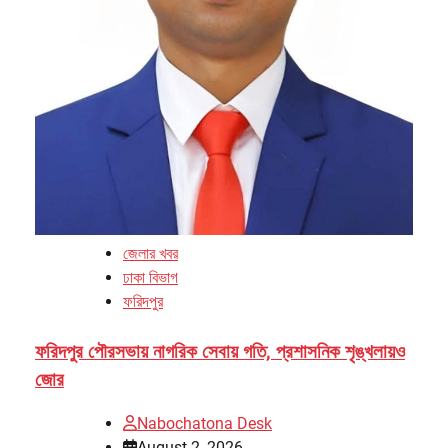
জেলার খবর
ঢাকা বিভাগ
ফরিদপুর
ফরিদপুর পৌরসভায় নাগরিক সেবায় গতি, প্রশাসনিক শৃঙ্খলায়ও
জোর
Nabochatona Desk
August 2, 2026