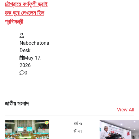
চট্টগ্রামে কর্ণফুলী ড্রাই
ডক ঘুরে দেখলেন তিন
প্রতিমন্ত্রী
Nabochatona
Desk
May 17,
2026
0
জাতীয় সংবাদ
View All
ধর্ম ও
জীবন