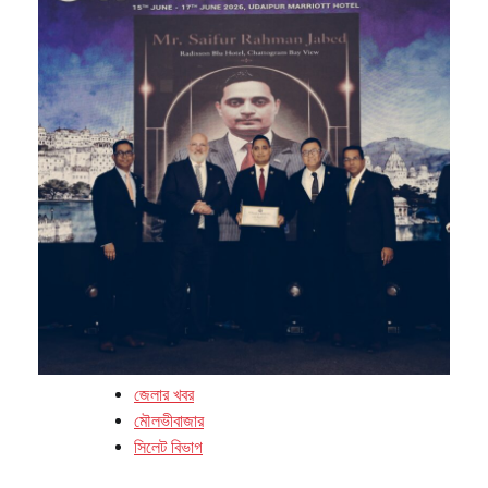
জেলার খবর
মৌলভীবাজার
সিলেট বিভাগ