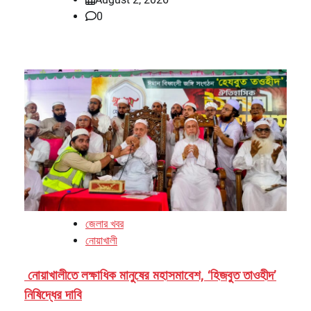
0
জেলার খবর
নোয়াখালী
নোয়াখালীতে লক্ষাধিক মানুষের মহাসমাবেশ, ‘হিজবুত তাওহীদ’
নিষিদ্ধের দাবি