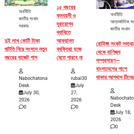
১৫ বছরের
অর্থনীতি
অর্থনীতি
কমবয়সী ও
জাতীয় সংবাদ
আন্তর্জাতিক স
দূরারোগ্য
সরকার
জাতীয় সংবাদ
ব্যাধিতে
দুই লাখ কোটি টাকা
আক্রান্ত
রোহিঙ্গা সংকট সমাধা
ঘাটতি নিয়ে সংসদে নতুন
ব্যক্তিরা হজে
থেকে বাণিজ্য
বছরের বাজেট পাস
যেতে পারবে না
সম্প্রসারণ—
বাংলাদেশের পাশে
থাকার আশ্বাস চীনের
Nabochatona
rubal30
Desk
July
July 30,
27,
Nabochato
2026
2026
Desk
0
0
July 18,
2026
0