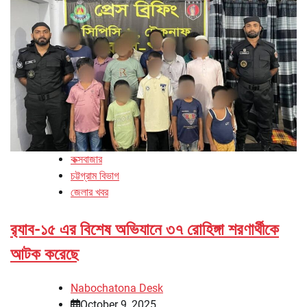
কক্সবাজার
চট্টগ্রাম বিভাগ
জেলার খবর
র‌্যাব-১৫ এর বিশেষ অভিযানে ৩৭ রোহিঙ্গা শরণার্থীকে
আটক করেছে
Nabochatona Desk
October 9, 2025