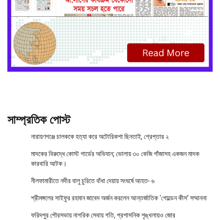
সাম্প্রতিক পোস্ট
নারায়ণগঞ্জে চালককে হত্যা করে অটোরিকশা ছিনতাই, গ্রেপ্তার ২
মাদকের বিরুদ্ধে কোস্ট গার্ডের অভিযান; ভোলায় ৩০ কেজি গাঁজাসহ একজন মাদক
কারবারি আটক।
নীলফামারীতে নদীর বালু চুরিতে বাঁধা দেয়ায় সংঘর্ষে আহত- ৬
শ্রীমঙ্গলের সাইফুর রহমান জাবেদ অর্জন করলেন আন্তর্জাতিক ‘গোল্ডেন কীস’ সম্মাননা
ফরিদপুর পৌরসভায় নাগরিক সেবায় গতি, প্রশাসনিক শৃঙ্খলায়ও জোর