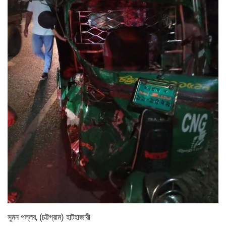
সুমন পল্লব, (চট্টগ্রাম) হাটহাজারী