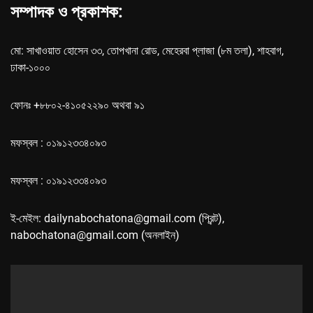
সম্পাদক ও প্রকাশক:
মো: সাখাওয়াত হোসেন ৩৩, তোপখানা রোড, মেহেরবা প্লাজা (৮ম তলা), শাহবাগ,
ঢাকা-১০০০
ফোনঃ +৮৮০২-৪১০৫২২৯০ অথবা ৯১
মফস্বল : ০১৯১২৩৩৪০৯৩
মফস্বল : ০১৯১২৩৩৪০৯৩
ই-মেইল: dailynabochatona@gmail.com (প্রিন্ট),
nabochatona@gmail.com (অনলাইন)