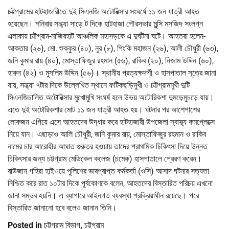
চট্টগ্রামের হাটহাজারীতে দুই সিএনজি অটোরিক্সার সংঘর্ষে ১১ জন যাত্রী আহত
হয়েছেন। শনিবার সন্ধ্যা সাড়ে ট দিকে হাটহাজা পৌরসভার মুন্সি মসজিদ সংলগ্ন
এলাকায় চট্টগ্রাম-নাজিরহাট আঞ্চলিক মহাসড়কে এ দুর্ঘটনা ঘটে। আহতরা হলেন-
আকতার (২৬), মো. শুক্কুর (৪০), নুর (৮), পিংকি মহাজন (২৬), আলী চৌধুরী (৬৩),
জনি কুমার রায় (৪০), মোস্তাফিজুর রহমান (৫৬), রাকিব (২০), নিজাম উদ্দিন (৬০),
হারুন (৪২) ও মুসলিম উদ্দিন (৫৬)। স্থানীয় প্রত্যক্ষদর্শী ও হাসপাতাল সূত্রে জানা
যায়, সন্ধ্যা ৭টার দিকে উল্লেখিত স্থানে ফটিকছড়িমুখী ও চট্টগ্রামমুখী দুটি
সিএনজিচালিত অটোরিক্সার মুখোমুখি সংঘর্ষ হলে উভয় অটোরিকশা দুমড়েমুচড়ে যায়।
এতে দুই অটোরিকশার মোট ১১ জন যাত্রী আহত হয়। ঘটনার পর আশেপাশের
লোকজন এগিয়ে এসে আহতদের উদ্ধার করে হাটহাজারী উপজেলা স্বাস্থ্য কমপ্লেক্সে
নিয়ে যান। এছাড়াও আলি চৌধুরী, জনি কুমার রায়, মোস্তাফিজুর রহমান ও রাকিব
নামের চার আরোহীর আঘাত গুরুতর হওয়ায় তাদের প্রাথমিক চিকিৎসা দিয়ে উন্নত
চিকিৎসার জন্য চট্টগ্রাম মেডিকেল কলেজ (চমেক) হাসপাতালে প্রেরণ করেন।
রাউজান গহিরা হাইওয়ে পুলিশের ভারপ্রাপ্ত কর্মকর্তা (ওসি) আসাদ ঘটনার সত্যতা
নিশ্চিত করে রাত ১০টার দিকে পূর্বকোণকে বলেন, আহতদের বিস্তারিত পরিচয় এখনো
জানা সম্ভব হয়নি। এ ব্যাপারে আইনগত ব্যবস্থা প্রক্রিয়াধীন রয়েছে। পরে
বিস্তারিত জানানো হবে বলেও জানান তিনি।
Posted in
চট্টগ্রাম বিভাগ
,
চট্টগ্রাম