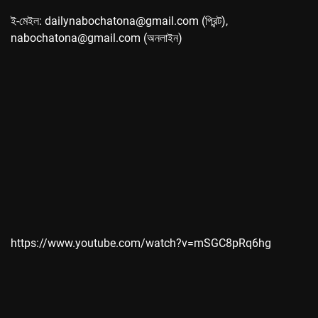
ই-মেইল: dailynabochatona@gmail.com (প্রিন্ট),
nabochatona@gmail.com (অনলাইন)
https://www.youtube.com/watch?v=mSGC8pRq6hg