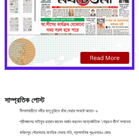
সাম্প্রতিক পোস্ট
নীলফামারীতে নদীর বালু চুরিতে বাঁধা দেয়ায় সংঘর্ষে আহত- ৬
শ্রীমঙ্গলের সাইফুর রহমান জাবেদ অর্জন করলেন আন্তর্জাতিক ‘গোল্ডেন কীস’ সম্মাননা
ফরিদপুর পৌরসভায় নাগরিক সেবায় গতি, প্রশাসনিক শৃঙ্খলায়ও জোর