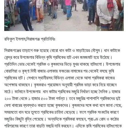
রফিকুল ইসলাম,সিরাজগঞ্জ প্রতিনিধিঃ
সিরাজগঞ্জের তাড়াশে শুরু হয়েছে বোরো ধান কাটা ও মাড়াইয়ের মৌসুম। ধান কাটাকে
কেন্দ্র করে উপজেলার বিভিন্ন কৃষি শ্রমিকের হাট এখন জমজমাট হয়ে উঠেছে।
প্রতিদিন ভোর থেকেই শ্রমিক ও কৃষকদের ভিড়ে মুখর থাকছে হাটগুলো। উপজেলার
বোয়ালিয়া ও কৃষ্ণা দিঘী বাজার এলাকায় ফজরের নামাজের পর থেকেই বসছে কৃষি
শ্রমিকের হাট। সেখানে স্থানীয়সহ বিভিন্ন এলাকা থেকে আসা শ্রমিকরা কাজের
অপেক্ষায় থাকছেন। কৃষকরাও প্রয়োজন অনুযায়ী শ্রমিক ভাড়া করে নিয়ে যাচ্ছেন
মাঠে। বর্তমানে উপজেলায় ধান কাটার শ্রমিকের মজুরি নির্ধারণ হচ্ছে দৈনিক ১ হাজার
২০০ টাকা থেকে ১ হাজার ৫০০ টাকা পর্যন্ত। তবে মজুরির পাশাপাশি শ্রমিকদের দুই
বেলা খাবারের ব্যবস্থাও করতে হচ্ছে কৃষকদের। কৃষকদের সঙ্গে কথা বলে জানা গেছে,
সময়মতো ধান ঘরে তুলতে শ্রমিকের চাহিদা বেড়েছে। ফলে শ্রমিক সংকটের কারণে
মজুরিও কিছুটা বৃদ্ধি পেয়েছে। অন্যদিকে শ্রমিকরা বলছেন, প্রচণ্ড রোদ ও কঠোর
পরিশ্রমের কারণে তারা বাড়তি মজুরি দাবি করছেন। এদিকে কৃষি শ্রমিকের হাটগুলোকে