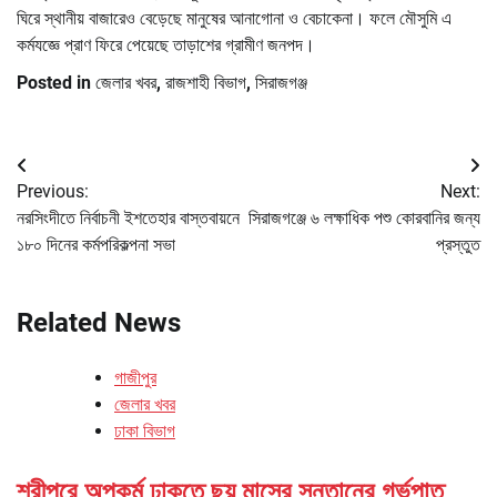
ঘিরে স্থানীয় বাজারেও বেড়েছে মানুষের আনাগোনা ও বেচাকেনা। ফলে মৌসুমি এ
কর্মযজ্ঞে প্রাণ ফিরে পেয়েছে তাড়াশের গ্রামীণ জনপদ।
Posted in
জেলার খবর
,
রাজশাহী বিভাগ
,
সিরাজগঞ্জ
Post
Previous:
Next:
navigation
নরসিংদীতে নির্বাচনী ইশতেহার বাস্তবায়নে
সিরাজগঞ্জে ৬ লক্ষাধিক পশু কোরবানির জন্য
১৮০ দিনের কর্মপরিকল্পনা সভা
প্রস্তুত
Related News
গাজীপুর
জেলার খবর
ঢাকা বিভাগ
শ্রীপুরে অপকর্ম ঢাকতে ছয় মাসের সন্তানের গর্ভপাত