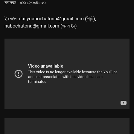
মফস্বল : ০১৯১২৩৩৪০৯৩
ই-মেইল: dailynabochatona@gmail.com (প্রিন্ট),
nabochatona@gmail.com (অনলাইন)