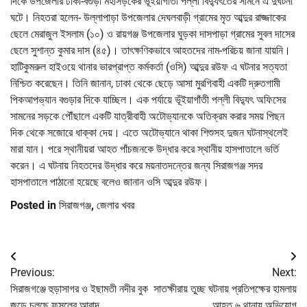
দিকে উপজেলার ঢাকা-বগুড়া মহাসড়কের ভূঁইয়াগাঁতী পল্লী বিদ্যুৎতের সামনে এ দুর্ঘটনা
ঘটে। নিহতরা হলেন- উল্লাপাড়া উপজেলার দেঘলবাড়ী গ্রামের মৃত আব্দুর রাজ্জাকের
ছেলে মেরাজুল ইসলাম (১০) ও রায়গঞ্জ উপজেলার ঘুড়কা দাসপাড়া গ্রামের সুবল দাসের
ছেলে সুশান্ত কুমার দাস (৪৫)। তাৎক্ষণিকভাবে আহতদের নাম-পরিচয় জানা যায়নি।
হাটিকুমরুল হাইওয়ে থানার ভারপ্রাপ্ত কর্মকর্তা (ওসি) আব্দুর রউফ এ ঘটনার সত্যতা
নিশ্চিত করেছেন। তিনি জানান, ঢাকা থেকে ছেড়ে আসা মুরগিবাহী একটি দ্রুতগামী
পিকআপভ্যান বগুড়ার দিকে যাচ্ছিল। এক পর্যায়ে ভূঁইয়াগাঁতী পল্লী বিদ্যুৎ অফিসের
সামনের সড়কে পৌঁছালে একটি যাত্রীবাহী অটোভ্যানকে অতিক্রম করার সময় পিছন
দিক থেকে সজোরে ধাক্কা দেয়। এতে অটোভ্যানে থাকা শিশুসহ দুজন ঘটনাস্থলেই
মারা যান। পরে স্থানীয়রা আহত পাঁচজনকে উদ্ধার করে স্থানীয় হাসপাতালে ভর্তি
করেন। এ ঘটনায় নিহতদের উদ্ধার করে ময়নাতদন্তের জন্য সিরাজগঞ্জ সদর
হাসপাতালে পাঠানো হয়েছে বলেও জানান ওসি আব্দুর রউফ।
Posted in
সিরাজগঞ্জ
,
জেলার খবর
Post
Previous:
Next:
navigation
সিরাজগঞ্জে হুড়াসাগর ও ইছামতী নদীর বুক
সাতক্ষীরায় তুচ্ছ ঘটনায় প্রতিপক্ষের হামলায়
জুড়ে চলছে ফসলের আবাদ
আহত ৬ থানায় অভিযোগ