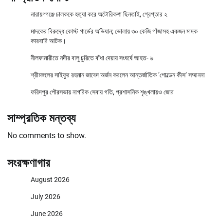
নারায়ণগঞ্জে চালককে হত্যা করে অটোরিকশা ছিনতাই, গ্রেপ্তার ২
মাদকের বিরুদ্ধে কোস্ট গার্ডের অভিযান; ভোলায় ৩০ কেজি গাঁজাসহ একজন মাদক
কারবারি আটক।
নীলফামারীতে নদীর বালু চুরিতে বাঁধা দেয়ায় সংঘর্ষে আহত- ৬
শ্রীমঙ্গলের সাইফুর রহমান জাবেদ অর্জন করলেন আন্তর্জাতিক ‘গোল্ডেন কীস’ সম্মাননা
ফরিদপুর পৌরসভায় নাগরিক সেবায় গতি, প্রশাসনিক শৃঙ্খলায়ও জোর
সাম্প্রতিক মন্তব্য
No comments to show.
সংরক্ষণাগার
August 2026
July 2026
June 2026