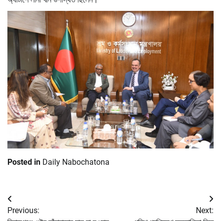
Posted in
Daily Nabochatona
Post
Previous:
Next:
navigation