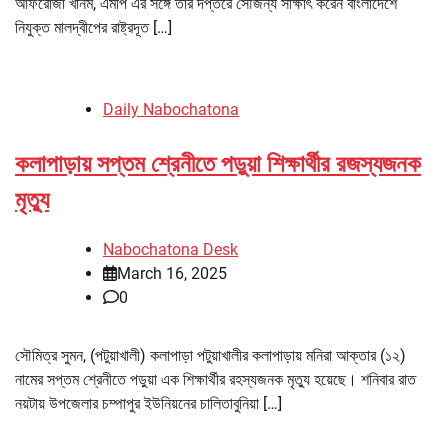
আফরোজা খানম, এমপি এর সঙ্গে তাঁর দপ্তরে সৌজন্য সাক্ষাৎ করেন বাংলাদেশে
নিযুক্ত মালদ্বীপের রাষ্ট্রদূত […]
Daily Nabochatona
কলাপাড়ায় সপ্তম শ্রেনীতে পড়ুয়া শিক্ষার্থীর রজস্যজনক
মৃত্যু
Nabochatona Desk
March 16, 2025
0
সৌমিত্র সুমন, (পটুয়াখালী) কলাপাড়া পটুয়াখালীর কলাপাড়ায় মনিরা আক্তার (১২)
নামের সপ্তম শ্রেনীতে পড়ুয়া এক শিক্ষার্থীর রহস্যজনক মৃত্যু হয়েছে। শনিবার রাত
নয়টায় উপজেলার চম্পাপুর ইউনিয়নের চালিতাবুনিয়া […]