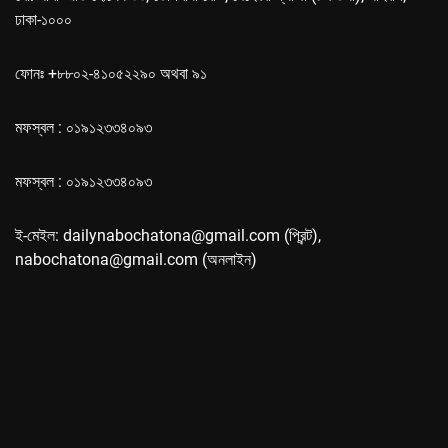
ঢাকা-১০০০
ফোনঃ +৮৮০২-৪১০৫২২৯০ অথবা ৯১
মফস্বল : ০১৯১২৩৩৪০৯৩
মফস্বল : ০১৯১২৩৩৪০৯৩
ই-মেইল: dailynabochatona@gmail.com (প্রিন্ট),
nabochatona@gmail.com (অনলাইন)