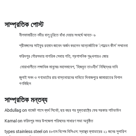
সাম্প্রতিক পোস্ট
নীলফামারীতে নদীর বালু চুরিতে বাঁধা দেয়ায় সংঘর্ষে আহত- ৬
শ্রীমঙ্গলের সাইফুর রহমান জাবেদ অর্জন করলেন আন্তর্জাতিক ‘গোল্ডেন কীস’ সম্মাননা
ফরিদপুর পৌরসভায় নাগরিক সেবায় গতি, প্রশাসনিক শৃঙ্খলায়ও জোর
নোয়াখালীতে লক্ষাধিক মানুষের মহাসমাবেশ, ‘হিজবুত তাওহীদ’ নিষিদ্ধের দাবি
জুলাই সনদ ও গণভোটের রায় বাস্তবায়নের দাবিতে দিনাজপুরে জামায়াতের বিশাল
গণমিছিল
সাম্প্রতিক মন্তব্য
Abdullag
on
বাজেট পাসে ব্যর্থ সিনেট, ছয় বছর পর যুক্তরাষ্ট্রে ফের সরকার শাটডাউন
Kamal
on
ফরিদপুর সদর উপজেলা পরিষদের সাধারণ সভা অনুষ্ঠিত
types stainless steel
on
৪৮তম বিশেষ বিসিএস: স্বাস্থ্য ক্যাডারের ২১ জনের সুপারিশ