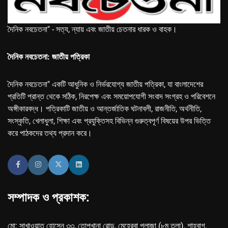
দৈনিক নবচেতনা" - সত্য, ন্যায় এবং জাতীয় চেতনার ধারক ও বাহক।
দৈনিক নবচেতনা: জাতীয় পত্রিকা
দৈনিক নবচেতনা" একটি আধুনিক ও নির্ভরযোগ্য জাতীয় পত্রিকা, যা বাংলাদেশের
প্রতিটি প্রান্ত থেকে সঠিক, নিরপেক্ষ এবং সময়োপযোগী সংবাদ সংগ্রহ ও পরিবেশনে
অঙ্গীকারবদ্ধ। পত্রিকাটি জাতীয় ও আন্তর্জাতিক ঘটনাবলী, রাজনীতি, অর্থনীতি,
সংস্কৃতি, খেলাধুলা, শিক্ষা এবং প্রযুক্তিসহ বিভিন্ন গুরুত্বপূর্ণ বিষয়ের উপর ভিত্তি
করে পাঠকদের তথ্য প্রদান করে।
সম্পাদক ও প্রকাশক:
মো: সাখাওয়াত হোসেন ৩৩, তোপখানা রোড, মেহেরবা প্লাজা (৮ম তলা), শাহবাগ,