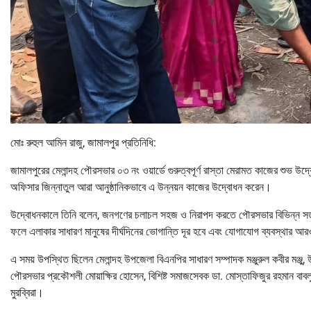
মোঃ রুহুল আমিন রাজু, জামালপুর প্রতিনিধি:
জামালপুরের মেলান্দহ পৌরসভার ০৩ নং ওয়ার্ডে গুরুত্বপূর্ণ রাস্তা মেরামত কাজের শুভ 
অফিসার জিন্নাতুল আরা আনুষ্ঠানিকভাবে এ উন্নয়ন কাজের উদ্বোধন করেন।
উদ্বোধনকালে তিনি বলেন, জনগণের চলাচল সহজ ও নিরাপদ করতে পৌরসভার বিভিন্ন সড়কের
ফলে এলাকার সাধারণ মানুষের দীর্ঘদিনের ভোগান্তি দূর হবে এবং যোগাযোগ ব্যবস্থার আ
এ সময় উপস্থিত ছিলেন মেলান্দহ উপজেলা বিএনপির সাধারণ সম্পাদক মঞ্জুরুল কবীর ম
পৌরসভার প্রকৌশলী মোয়াক্ষির হোসেন, বিশিষ্ট সমাজসেবক ডা. মোস্তাফিজুর রহমান বাবলুসহ প
মুরব্বিরা।