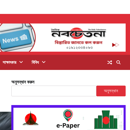
সাক্ষাৎকার
বিবিধ
অনুসন্ধান করুন
অনুসন্ধান