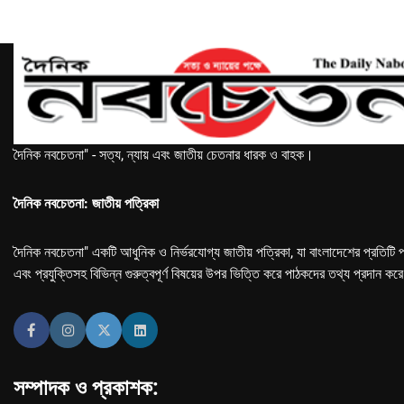
দৈনিক নবচেতনা" - সত্য, ন্যায় এবং জাতীয় চেতনার ধারক ও বাহক।
দৈনিক নবচেতনা: জাতীয় পত্রিকা
দৈনিক নবচেতনা" একটি আধুনিক ও নির্ভরযোগ্য জাতীয় পত্রিকা, যা বাংলাদেশের প্রতিটি প
এবং প্রযুক্তিসহ বিভিন্ন গুরুত্বপূর্ণ বিষয়ের উপর ভিত্তি করে পাঠকদের তথ্য প্রদান কর
সম্পাদক ও প্রকাশক: