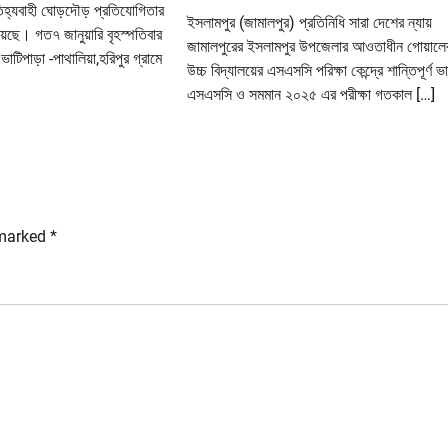
তিহ্যবাহী ঘোড়দৌড় প্রতিযোগিতার
ইসলামপুর (জামালপুর) প্রতিনিধি সারা দেশের ন্যায়
়েছে। গত৭ জানুয়ারি বৃহস্পতিবার
জামালপুরের ইসলামপুর উপজেলার আওতাধীন গোয়ালে
াটিপাড়া -পাথালিয়া,হরিপুর গ্রামে
উচ্চ বিদ্যালয়ের এসএসসি পরিক্ষা কেন্দ্রে শান্তিপূর্ণ ভ
এসএসসি ও সমমান ২০২৫ এর পরীক্ষা গতকাল […]
 marked
*