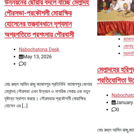
উন্নয়নের ছোঁয়ায় বদলে যাচ্ছে মেলান্দহ
পৌরসভা-প্রকৌশলী মোয়াক্ষির
হোসেনের তত্ত্বাবধানে দৃশ্যমান
অগ্রগতিতে প্রশংসায় পৌরবাসী
জামালপ
জেলার
Nabochatona Desk
ময়মনস
May 13, 2026
0
মেলান্দহের হরিপু
প্রতিযোগিতা উ
মোঃ রুহুল আমিন রাজু জামালপুর প্রতিনিধি জামালপুর জেলার
মেলান্দহ পৌরসভা এখন উন্নয়ন ও নাগরিক সেবার এক নতুন
Nabochat
দৃষ্টান্ত স্থাপন করছে। পৌরসভার প্রকৌশলী মোয়াক্ষির
January
হোসেন এর […]
0
মোঃ রুহুল আমিন রাজু,জাম