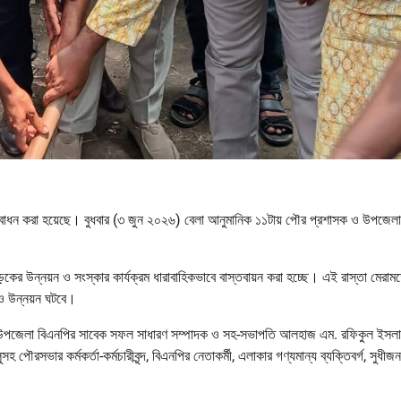
উদ্বোধন করা হয়েছে। বুধবার (৩ জুন ২০২৬) বেলা আনুমানিক ১১টায় পৌর প্রশাসক ও উপজেলা ন
 উন্নয়ন ও সংস্কার কার্যক্রম ধারাবাহিকভাবে বাস্তবায়ন করা হচ্ছে। এই রাস্তা মেরাম
রও উন্নয়ন ঘটবে।
ঞ্জু, উপজেলা বিএনপির সাবেক সফল সাধারণ সম্পাদক ও সহ-সভাপতি আলহাজ এম. রফিকুল ইসলা
ৌরসভার কর্মকর্তা-কর্মচারীবৃন্দ, বিএনপির নেতাকর্মী, এলাকার গণ্যমান্য ব্যক্তিবর্গ, সুধীজ