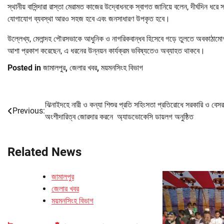
স্থানীয় বাসিন্দারা রাস্তা মেরামত কাজের উদ্বোধনকে স্বাগত জানিয়ে বলেন, দীর্ঘদিন ধর
যোগাযোগ ব্যবস্থা আরও সহজ হবে এবং জনসাধারণ উপকৃত হবে।
উল্লেখ্য, মেলান্দহ পৌরসভাকে আধুনিক ও নাগরিকবান্ধব হিসেবে গড়ে তুলতে অবকাঠামোগত 
আশা প্রকাশ করেছেন, এ ধরনের উন্নয়ন কার্যক্রম ভবিষ্যতেও অব্যাহত থাকবে।
Posted in
জামালপুর
,
জেলার খবর
,
ময়মনসিংহ বিভাগ
ঝিনাইদহে নারী ও কন্যা শিশুর প্রতি সহিংসতা প্রতিরোধে সরকারি ও বেসর
Post
Previous:
অংশীদারিত্ব জোরদার করনে অ্যাডভোকেসি ডায়লগ অনুষ্ঠিত
navigation
Related News
জামালপুর
জেলার খবর
ময়মনসিংহ বিভাগ