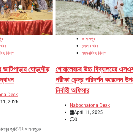
জামালপুর
ুর
জেলার খবর
 খবর
ময়মনসিংহ বিভাগ
িংহ বিভাগ
গোয়ালেরচর উচ্চ বিদ্যালয়ের এসএ
র ভাটিপাড়ায় ঘোড়দৌড়
পরীক্ষা কেন্দ্র পরিদর্শন করেলেন উ
দ্বোধন
নির্বাহী অফিসার
ona Desk
 11, 2026
Nabochatona Desk
April 11, 2025
0
ালপুর প্রতিনিধি জামালপুরের