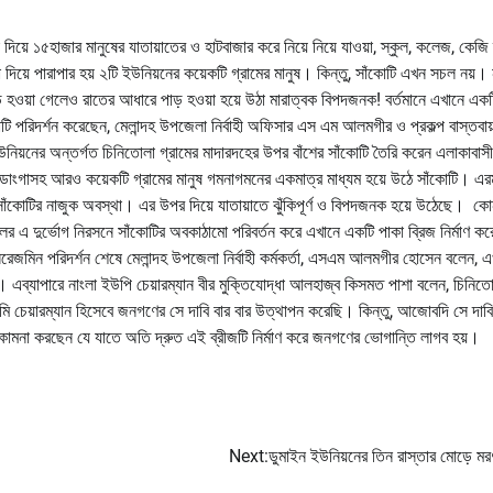
িয়ে ১৫হাজার মানুষের যাতায়াতের ও হাটবাজার করে নিয়ে নিয়ে যাওয়া, স্কুল, কলেজ, কেজি
ো দিয়ে পারাপার হয় ২টি ইউনিয়নের কয়েকটি গ্রামের মানুষ। কিন্তু, সাঁকোটি এখন সচল নয়। 
পাড় হওয়া গেলেও রাতের আধারে পাড় হওয়া হয়ে উঠা মারাত্বক বিপদজনক! বর্তমানে এখানে এক
ঁকোটি পরিদর্শন করেছেন, মেলান্দহ উপজেলা নির্বাহী অফিসার এস এম আলমগীর ও প্রকল্প বাস্তবায
ইউনিয়নের অন্তর্গত চিনিতোলা গ্রামের মাদারদহের উপর বাঁশের সাঁকোটি তৈরি করেন এলাকাবা
বয়রাডাংগাসহ আরও কয়েকটি গ্রামের মানুষ গমনাগমনের একমাত্র মাধ্যম হয়ে উঠে সাঁকোটি। এর
ঁকোটির নাজুক অবস্থা। এর উপর দিয়ে যাতায়াতে ঝুঁকিপূর্ণ ও বিপদজনক হয়ে উঠেছে। কোন ম
াচলের এ দুর্ভোগ নিরসনে সাঁকোটির অবকাঠামো পরিবর্তন করে এখানে একটি পাকা ব্রিজ নির্মাণ কর
 সরেজমিন পরিদর্শন শেষে মেলান্দহ উপজেলা নির্বাহী কর্মকর্তা, এসএম আলমগীর হোসেন বলেন, এ
ি। এব্যাপারে নাংলা ইউপি চেয়ারম্যান বীর মুক্তিযোদ্ধা আলহাজ্ব কিসমত পাশা বলেন, চিনিত
আমি চেয়ারম্যান হিসেবে জনগণের সে দাবি বার বার উত্থাপন করেছি। কিন্তু, আজোবদি সে দাবি
টি কামনা করছেন যে যাতে অতি দ্রুত এই ব্রীজটি নির্মাণ করে জনগণের ভোগান্তি লাগব হয়।
Next:
ডুমাইন ইউনিয়নের তিন রাস্তার মোড়ে মর