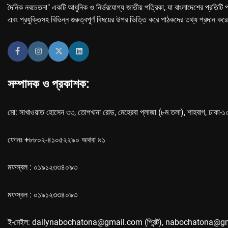
দৈনিক নবচেতনা" একটি আধুনিক ও নির্ভরযোগ্য জাতীয় পত্রিকা, যা বাংলাদেশের প্রতিটি প
এবং প্রযুক্তিসহ বিভিন্ন গুরুত্বপূর্ণ বিষয়ের উপর ভিত্তি করে পাঠকদের তথ্য প্রদান কর
সম্পাদক ও প্রকাশক:
মো: সাখাওয়াত হোসেন ৩৩, তোপখানা রোড, মেহেরবা প্লাজা (৮ম তলা), শাহবাগ, ঢাকা-
ফোনঃ +৮৮০২-৪১০৫২২৯০ অথবা ৯১
মফস্বল : ০১৯১২৩৩৪০৯৩
মফস্বল : ০১৯১২৩৩৪০৯৩
ই-মেইল: dailynabochatona@gmail.com (প্রিন্ট), nabochatona@g