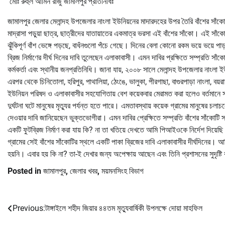
মোঃ রুহুল আমিন রাজু জামালপুর প্রতিনিধিঃ
জামালপুর জেলার মেলান্দহ উপজেলার নাংলা ইউনিয়নের মাদারদহের উপর তৈরি বাঁশের সাঁকো দ
মাদ্রাসা পড়ুয়া ছাত্র, ছাত্রীদের যাতায়াতের একমাত্র ভরসা এই বাঁশের সাঁকো। এই সাঁক
ঝুঁকিপূর্ণ বাঁশ ভেঙ্গে পড়ছে, বাধঁনগুলো পঁচে গেছে। দিনের বেলা কোনো রকম ভয়ে ভয়ে 
ব্রিজ নির্মাণের দীর্ঘ দিনের দাবি তুলেছেন এলাকাবাসী। এমন দাবির প্রক্ষিতে সম্প্রতি সা
কর্মকর্তা এবং স্থানীয় জনপ্রতিনিধি। জানা যায়, ২০০৮ সালে মেলান্দহ উপজেলার নাংলা 
এরপর থেকে চিনিতোলা, হরিপুর, পাথালিয়া, ঠেংঙে, ভালুকা, পীরগাছা, বাগুরপাড়া নাংলা, 
ইউনিয়ন পরিষদ ও এলাকাবাসীর সহযোগিতায় বেশ কয়েকবার মেরামত করা হলেও বর্তমানে সা
দুর্ঘটনা ঘটে মানুষের মৃত্যুর পর্যন্ত হতে পারে। এমতাবস্থায় কয়েক গ্রামের মানুষের চল
দেওয়ার দাবি জানিয়েছেন ভুক্তভোগীরা। এমন দাবির প্রেক্ষিতে সম্প্রতি বাঁশের সাঁকোটি
একটি ফুটব্রিজ নির্মাণ করা যায় কি? না তা খতিয়ে দেখতে আমি পিআইওকে নির্দেশ দিয়েছ
গ্রামের সেই বাঁশের সাঁকোটির স্থলে একটি পাকা ব্রিজের দাবি এলাকাবাসীর দীর্ঘদিনের। 
হয়নি। এবার হয় কি না? তা-ই দেখার জন্য অপেক্ষায় আছেন এবং তিনি প্রশাসনের সুদৃষ্
Posted in
জামালপুর
,
জেলার খবর
,
ময়মনসিংহ বিভাগ
Previous:
টাঙ্গাইলে শহীদ জিয়ার ৪৪তম মৃত্যুবার্ষিকী উপলক্ষে দোয়া মাহফিল
Post