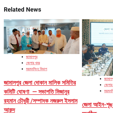
navigation
Related News
জামালপুর
জেলার খবর
ময়মনসিংহ বিভাগ
জামালপ
জামালপুর জেলা দোকান মালিক সমিতির
জেলার
কমিটি ঘোষণা — সভাপতি মিজানুর
ময়মনস
রহমান চৌধুরী /সম্পাদক নজরুল ইসলাম
জেলা আইন-শৃঙ্
আকন্দ