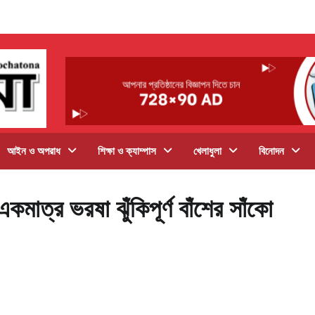
আইন ও অপরাধ
শিক্ষা ও ক্যাম্পাস
খেলাধুলা
বিনোদন
কমাত্র ভরষা ঝুঁকিপূর্ণ বাঁশের সাঁকো