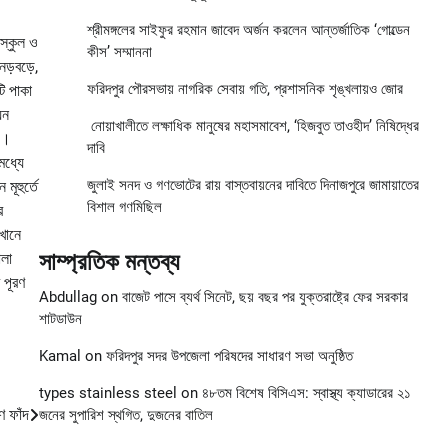
শ্রীমঙ্গলের সাইফুর রহমান জাবেদ অর্জন করলেন আন্তর্জাতিক ‘গোল্ডেন
 স্কুল ও
কীস’ সম্মাননা
নড়বড়ে,
ফরিদপুর পৌরসভায় নাগরিক সেবায় গতি, প্রশাসনিক শৃঙ্খলায়ও জোর
টি পাকা
়ন
নোয়াখালীতে লক্ষাধিক মানুষের মহাসমাবেশ, ‘হিজবুত তাওহীদ’ নিষিদ্ধের
সী।
দাবি
মধ্যে
জুলাই সনদ ও গণভোটের রায় বাস্তবায়নের দাবিতে দিনাজপুরে জামায়াতের
ূহুর্তে
বিশাল গণমিছিল
ে
খানে
সাম্প্রতিক মন্তব্য
োলা
 পূরণ
Abdullag
on
বাজেট পাসে ব্যর্থ সিনেট, ছয় বছর পর যুক্তরাষ্ট্রে ফের সরকার
শাটডাউন
Kamal
on
ফরিদপুর সদর উপজেলা পরিষদের সাধারণ সভা অনুষ্ঠিত
types stainless steel
on
৪৮তম বিশেষ বিসিএস: স্বাস্থ্য ক্যাডারের ২১
ণ ফাঁদ
জনের সুপারিশ স্থগিত, দুজনের বাতিল