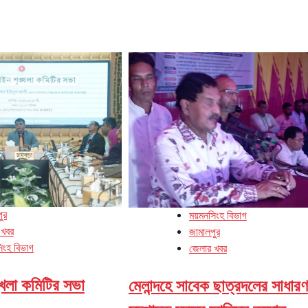
ুর
ময়মনসিংহ বিভাগ
 খবর
জামালপুর
িংহ বিভাগ
জেলার খবর
খলা কমিটির সভা
মেলান্দহে সাবেক ছাত্রদলের সাধারণ