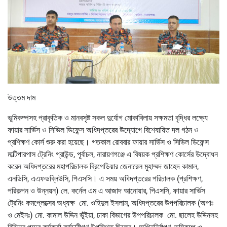
উত্তম দাম
ভূমিকম্পসহ প্রাকৃতিক ও মানবসৃষ্ট সকল দুর্যোগ মোকাবিলায় সক্ষমতা বৃদ্ধির লক্ষ্যে
ফায়ার সার্ভিস ও সিভিল ডিফেন্স অধিদপ্তরের উদ্যোগে বিশেষায়িত দল গঠন ও
প্রশিক্ষণ কোর্স শুরু করা হয়েছে। গতকাল রোববার ফায়ার সার্ভিস ও সিভিল ডিফেন্স
মাল্টিপারপাস ট্রেনিং গ্রাউন্ড, পূর্বাচল, নারায়ণগঞ্জে এ বিষয়ক প্রশিক্ষণ কোর্সের উদ্বোধন
করেন অধিদপ্তরের মহাপরিচালক ব্রিগেডিয়ার জেনারেল মুহাম্মদ জাহেদ কামাল,
এনডিসি, এএফডব্লিউসি, পিএসসি। এ সময় অধিদপ্তরের পরিচালক (প্রশিক্ষণ,
পরিকল্পন ও উন্নয়ন) লে. কর্নেল এম এ আজাদ আনোয়ার, পিএসসি, ফায়ার সার্ভিস
ট্রেনিং কমপ্লেক্সের অধ্যক্ষ মো. ওহিদুল ইসলাম, অধিদপ্তরের উপপরিচালক (অপাঃ
ও মেইনঃ) মো. কামাল উদ্দিন ভূঁইয়া, ঢাকা বিভাগের উপপরিচালক মো. ছালেহ উদ্দিনসহ