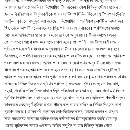
বিভিন্ন পদের কর্মকর্তা-কর্মচারীগণ উপস্থিত ছিলেন। অগ্নিনির্বাপণ, ভূমিকম্প ও
অন্যান্য দুর্যোগ মোকাবিলায় বিশেষায়িত টিম গঠনের লক্ষ্যে বিভিন্ন স্টেশন হতে ৫০
জন অগ্নিনির্বাপণ ও উদ্ধারকর্মীকে ফায়ার সার্ভিস ও সিভিল ডিফেন্স মাল্টিপারপাস ট্রেনিং
গ্রাউন্ড, পূর্বাচলে সংযুক্ত করা হয়েছে। বিশেষায়িত এ প্রশিক্ষণ কোর্সটি ২০-৪-২০২৫
খ্রি. থেকে আগামী ০১-০৫-২০২৫ খ্রি. পর্যন্ত চলমান থাকবে। প্রশিক্ষণের মাধ্যমে
তাদেরকে ভূমিকম্পের মতো বড় ধরনের দুর্যোগে অনুসন্ধান। উদ্ধারকাজের জন্য
পেশাগতভাবে আরো দক্ষ করে গড়ে তোলা হবে। পাশাপাশি এসব উদ্ধারকর্মীর জন্য
পূর্বাচলে প্রয়োজনীয় সংখ্যক অনুসন্ধান ও উদ্ধারকাজের সরঞ্জাম সংরক্ষণ করা হবে।
উল্লেখ্য, সম্প্রতি মিয়ানমারে ভয়াবহ ভূমিকম্প সংঘটিত হয়েছে। বাংলাদেশও ভূমিকম্প
প্রবণ এলাকায় অবস্থিত। ভূমিকম্প বিশারদদের দেয়া তথ্য অনুযায়ী যেকোনো সময়
বাংলাদেশে ভয়াবহ ভূমিকম্প আঘাত হানতে পারে। বিভিন্ন সময় সংঘটিত ছোট ছোট
ভূমিকম্প বড় ধরনের ভূমিকম্পের পূর্বাভাস বলে ধারণা করা হয়। এর পরিপ্রেক্ষিতে ফায়ার
সার্ভিস ও সিভিল ডিফেন্স ভলান্টিয়ার প্রশিক্ষণ, সচেতনতা বৃদ্ধির লক্ষ্যে গণসংযোগ,
মহড়া, সার্ভে ও পরিদর্শনসহ নানা কর্মসূচি পরিচালনা করে আসছে। এর সাথে এই বিশেষ
প্রশিক্ষণপ্রাপ্ত দল ঢাকা শহরে যে কোন দুরযোগে বিশেষ করে ভূমিকম্প পরবর্তী উদ্ধার
কার্যক্রমে গুরুত্বপূর্ণ ভূমিকা রাখতে পারবে বলে ফায়ার সার্ভিস ও সিভিল ডিফেন্স আশা
প্রকাশ করছে। উদ্বোধনী বক্তব্যে মহাপরিচালক বলেন, ‘আমরা জনবল ও উদ্ধার
সাজ-সরঞ্জামসহ আমাদের অধিদপ্তরের কর্মকর্তাদের ডিসেন্ট্রালাইজ করছি যেন বড়
ধরনের ভূমিকম্পে সকলে একসাথে ক্ষতির সম্মুখীন না হয়ে বিভিন্ন স্থান থেকে