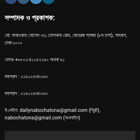
সম্পাদক ও প্রকাশক:
মো: সাখাওয়াত হোসেন ৩৩, তোপখানা রোড, মেহেরবা প্লাজা (৮ম তলা), শাহবাগ,
ঢাকা-১০০০
ফোনঃ +৮৮০২-৪১০৫২২৯০ অথবা ৯১
মফস্বল : ০১৯১২৩৩৪০৯৩
মফস্বল : ০১৯১২৩৩৪০৯৩
ই-মেইল: dailynabochatona@gmail.com (প্রিন্ট),
nabochatona@gmail.com (অনলাইন)