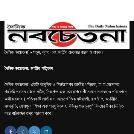
দৈনিক নবচেতনা" - সত্য, ন্যায় এবং জাতীয় চেতনার ধারক ও বাহক।
দৈনিক নবচেতনা: জাতীয় পত্রিকা
দৈনিক নবচেতনা" একটি আধুনিক ও নির্ভরযোগ্য জাতীয় পত্রিকা, যা বাংলাদেশের
প্রতিটি প্রান্ত থেকে সঠিক, নিরপেক্ষ এবং সময়োপযোগী সংবাদ সংগ্রহ ও পরিবেশনে
অঙ্গীকারবদ্ধ। পত্রিকাটি জাতীয় ও আন্তর্জাতিক ঘটনাবলী, রাজনীতি, অর্থনীতি,
সংস্কৃতি, খেলাধুলা, শিক্ষা এবং প্রযুক্তিসহ বিভিন্ন গুরুত্বপূর্ণ বিষয়ের উপর ভিত্তি
করে পাঠকদের তথ্য প্রদান করে।