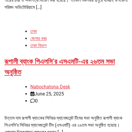
গাছের চারা ও সনদপত্র বিতরণ করা হয়েছে। গতকাল মঙ্গলবার দুপুরে ধামরাই উপজেলা
পরিষদ অডিটোরিয়ামে […]
ঢাকা
জেলার খবর
ঢাকা বিভাগ
রূপালী ব্যাংক পিএলসি’র এসএমটি-এর ২৬তম সভা
অনুষ্ঠিত
Nabochatona Desk
June 25, 2025
0
উত্তম দাম রূপালী ব্যাংকের সিনিয়র ম্যানেজমেন্ট টিমের সভা অনুষ্ঠিত রূপালী ব্যাংক
পিএলসি’র সিনিয়র ম্যানেজমেন্ট টিম (এসএমটি) এর ২৬তম সভা অনুষ্ঠিত হয়েছে।