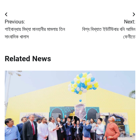
Post
Previous:
Next:
navigation
গাইবান্ধায় মিথ্যা মানহানীর মামলায় তিন
বিশ্ব বিখ্যাত ইউটিউবার বনি আমিন
সাংবাদিক খালাস
ফেনীতে
Related News