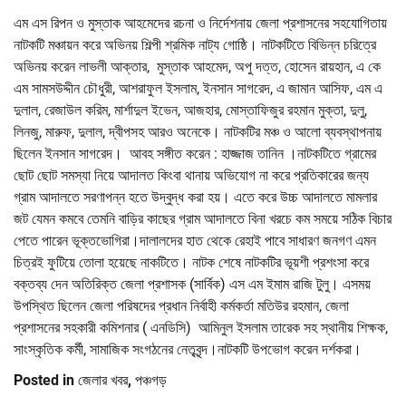
এম এস রিপন ও মুস্তাক আহমেদের রচনা ও নির্দেশনায় জেলা প্রশাসনের সহযোগিতায়
নাটকটি মঞ্চায়ন করে অভিনয় শিল্পী শ্রমিক নাট্য গোষ্ঠি। নাটকটিতে বিভিন্ন চরিত্রে
অভিনয় করেন লাভলী আক্তার, মুস্তাক আহমেদ, অপু দত্ত, হোসেন রায়হান, এ কে
এম সামসউদ্দীন চৌধুরী, আশরাফুল ইসলাম, ইনসান সাগরেদ, এ জামান আসিফ, এম এ
দুলাল, রেজাউল করিম, মার্শাদুল ইভেন, আজহার, মোস্তাফিজুর রহমান মুক্তা, দুলু,
লিনজু, মারুফ, দুলাল, দ্বীপসহ আরও অনেকে। নাটকটির মঞ্চ ও আলো ব্যবস্থাপনায়
ছিলেন ইনসান সাগরেদ। আবহ সঙ্গীত করেন : হাজ্জাজ তানিন ।নাটকটিতে গ্রামের
ছোট ছোট সমস্যা নিয়ে আদালত কিংবা থানায় অভিযোগ না করে প্রতিকারের জন্য
গ্রাম আদালতে সরণাপন্ন হতে উদ্বুদ্ধ করা হয়। এতে করে উচ্চ আদালতে মামলার
জট যেমন কমবে তেমনি বাড়ির কাছের গ্রাম আদালতে বিনা খরচে কম সময়ে সঠিক বিচার
পেতে পারেন ভূক্তভোগিরা।দালালদের হাত থেকে রেহাই পাবে সাধারণ জনগণ এমন
চিত্রই ফুটিয়ে তোলা হয়েছে নাকটিতে। নাটক শেষে নাটকটির ভূয়শী প্রশংসা করে
বক্তব্য দেন অতিরিক্ত জেলা প্রশাসক (সার্বিক) এস এম ইমাম রাজি টুলু। এসময়
উপস্থিত ছিলেন জেলা পরিষদের প্রধান নির্বাহী কর্মকর্তা মতিউর রহমান, জেলা
প্রশাসনের সহকারী কমিশনার ( এনডিসি) আমিনুল ইসলাম তারেক সহ স্থানীয় শিক্ষক,
সাংস্কৃতিক কর্মী, সামাজিক সংগঠনের নেতৃবৃন্দ।নাটকটি উপভোগ করেন দর্শকরা।
Posted in
জেলার খবর
,
পঞ্চগড়