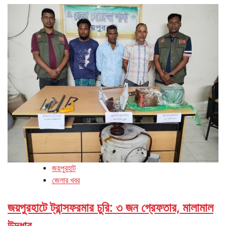
জয়পুরহাট
জেলার খবর
জয়পুরহাটে ট্রান্সফরমার চুরি: ৩ জন গ্রেফতার, মালামাল
উদ্ধার