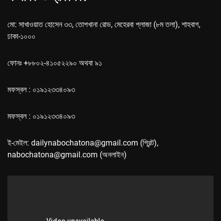
মো: সাখাওয়াত হোসেন ৩৩, তোপখানা রোড, মেহেরবা প্লাজা (৮ম তলা), শাহবাগ,
ঢাকা-১০০০
ফোনঃ +৮৮০২-৪১০৫২২৯০ অথবা ৯১
মফস্বল : ০১৯১২৩৩৪০৯৩
মফস্বল : ০১৯১২৩৩৪০৯৩
ই-মেইল: dailynabochatona@gmail.com (প্রিন্ট),
nabochatona@gmail.com (অনলাইন)