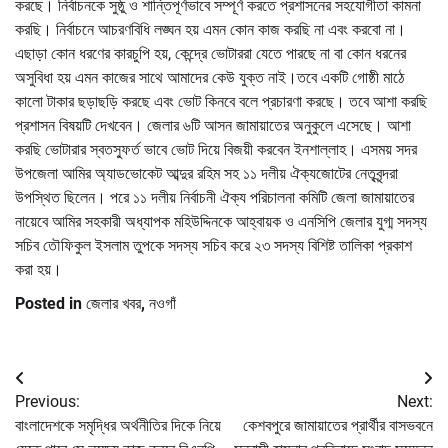
করছে। নির্বাচনকে সুষ্ঠু ও শান্তিপূর্ণভাবে সম্পূর্ণ করতে প্রশাসনের সহযোগীতা কামনা
করছি। নির্বাচনে আচরণবিধি লঙ্ঘন হয় এমন কোন কাজ করছি না এবং করবো না।
এছাড়া কোন ধরণের কারচুপি হয়, কেন্দ্রে ভোটাররা যেতে পারছে না বা কোন ধরনের
অসুবিধা হয় এমন কাজের সাথে আমাদের কেউ যুক্ত নাই।তবে একটি গোষ্ঠী মাঠে
কালো টাকার ছড়াছড়ি করছে এবং ভোট কিনবে বলে প্রচারণা করছে। তবে আশা করছি
প্রশাসন বিষয়টি দেখবেন। জেলার ৬টি আসন জামায়াতের অনুকুলে এসেছে। আশা
করছি ভোটারার স্বতস্ফুর্ত ভাবে ভোট দিয়ে বিজয়ী করবেন ইনশাল্লাহ। এসময় সদর
উপজেলা আমির অ্যাডভোকেট আব্দুর রহিম সহ ১১ দলীয় ঐক্যজোটের নেতৃবৃন্দরা
উপস্থিত ছিলেন। পরে ১১ দলীয় নির্বাচনী ঐক্য পরিচালনা কমিটি জেলা জামায়াতের
নায়েবে আমির সহকারী অধ্যাপক মহিউদ্দিনকে আহ্বায়ক ও এনসিপি জেলার যুগ্ম সদস্য
সচিব তৌফিকুল ইসলাম তুপকে সদস্য সচিব করে ২৩ সদস্য বিশিষ্ট তালিকা প্রকাশ
করা হয়।
Posted in
জেলার খবর
,
নওগাঁ
Post
Previous:
Next:
navigation
বাংলাদেশকে সমৃদ্ধির অর্থনীতির দিকে নিয়ে
কেশবপুরে জামায়াতের প্রার্থীর বাসভবনে