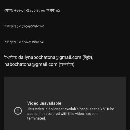
ফোনঃ +৮৮০২-৪১০৫২২৯০ অথবা ৯১
মফস্বল : ০১৯১২৩৩৪০৯৩
মফস্বল : ০১৯১২৩৩৪০৯৩
ই-মেইল: dailynabochatona@gmail.com (প্রিন্ট),
nabochatona@gmail.com (অনলাইন)