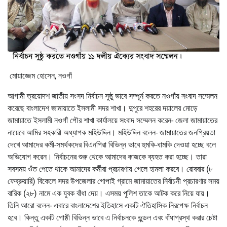
মোয়াজ্জেম হোসেন, নওগাঁ
আগামী ত্রয়োদশ জাতীয় সংসদ নির্বাচন সুষ্ঠু ভাবে সম্পূর্ন করতে নওগাঁয় সংবাদ সম্মেলন
করেছে বাংলাদেশ জামায়াতে ইসলামী সদর শাখা। দুপুরে শহরের দয়ালের মোড়ে
জামায়াতে ইসলামী নওগাঁ পৌর শাখা কার্যালয়ে সংবাদ সম্মেলন করেন- জেলা জামায়াতের
নায়েবে আমির সহকারী অধ্যাপক মহিউদ্দিন। মহিউদ্দিন বলেন- জামায়াতের জনপ্রিয়তা
দেখে আমাদের কর্মী-সমর্থকদের বিএনপিরা বিভিন্ন ভাবে হুমকি-ধামকি দেওয়া হচ্ছে বলে
অভিযোগ করেন। নির্বাচনের শুরু থেকে আমাদের কাজকে ব্যহত করা হচ্ছে। তারা
সবসময় ওঁত পেতে থাকে আমাদের কর্মীরা প্রচারণায় গেলে হামলা করবে। রোববার (৮
ফেব্রুয়ারি) বিকেলে সদর উপজেলার গোপাই গ্রামে জামায়াতের নির্বাচনী প্রচারণার সময়
বারিক (২৮) নামে এক যুবক বাঁধা দেয়। এসময় পুলিশ তাকে আটক করে নিয়ে যায়।
তিনি আরো বলেন- এবারে বাংলাদেশের ইতিহাসে একটি ঐতিহাসিক নিরপেক্ষ নির্বাচন
হবে। কিন্তু একটি গোষ্ঠী বিভিন্ন ভাবে এ নির্বাচনকে ভুন্ডল এবং বাঁধাগ্রস্থ করার চেষ্টা