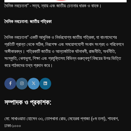
দৈনিক নবচেতনা" - সত্য, ন্যায় এবং জাতীয় চেতনার ধারক ও বাহক।
দৈনিক নবচেতনা: জাতীয় পত্রিকা
দৈনিক নবচেতনা" একটি আধুনিক ও নির্ভরযোগ্য জাতীয় পত্রিকা, যা বাংলাদেশের
প্রতিটি প্রান্ত থেকে সঠিক, নিরপেক্ষ এবং সময়োপযোগী সংবাদ সংগ্রহ ও পরিবেশনে
অঙ্গীকারবদ্ধ। পত্রিকাটি জাতীয় ও আন্তর্জাতিক ঘটনাবলী, রাজনীতি, অর্থনীতি,
সংস্কৃতি, খেলাধুলা, শিক্ষা এবং প্রযুক্তিসহ বিভিন্ন গুরুত্বপূর্ণ বিষয়ের উপর ভিত্তি
করে পাঠকদের তথ্য প্রদান করে।
সম্পাদক ও প্রকাশক:
মো: সাখাওয়াত হোসেন ৩৩, তোপখানা রোড, মেহেরবা প্লাজা (৮ম তলা), শাহবাগ,
ঢাকা-১০০০