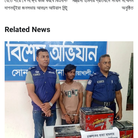
যেতে পারে সে লক্ষ্যে কাজ করবে বিএনপি-
সন্ত্রাসী হামলার প্রতিবাদে সংবাদ সম্মেলন
দাগনভূঁইয়া জনসভায় আবদুল আউয়াল মিন্টু
অনুষ্ঠিত
Related News