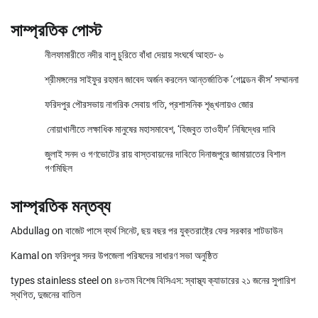
সাম্প্রতিক পোস্ট
নীলফামারীতে নদীর বালু চুরিতে বাঁধা দেয়ায় সংঘর্ষে আহত- ৬
শ্রীমঙ্গলের সাইফুর রহমান জাবেদ অর্জন করলেন আন্তর্জাতিক ‘গোল্ডেন কীস’ সম্মাননা
ফরিদপুর পৌরসভায় নাগরিক সেবায় গতি, প্রশাসনিক শৃঙ্খলায়ও জোর
নোয়াখালীতে লক্ষাধিক মানুষের মহাসমাবেশ, ‘হিজবুত তাওহীদ’ নিষিদ্ধের দাবি
জুলাই সনদ ও গণভোটের রায় বাস্তবায়নের দাবিতে দিনাজপুরে জামায়াতের বিশাল
গণমিছিল
সাম্প্রতিক মন্তব্য
Abdullag
on
বাজেট পাসে ব্যর্থ সিনেট, ছয় বছর পর যুক্তরাষ্ট্রে ফের সরকার শাটডাউন
Kamal
on
ফরিদপুর সদর উপজেলা পরিষদের সাধারণ সভা অনুষ্ঠিত
types stainless steel
on
৪৮তম বিশেষ বিসিএস: স্বাস্থ্য ক্যাডারের ২১ জনের সুপারিশ
স্থগিত, দুজনের বাতিল