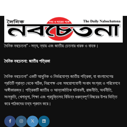
দৈনিক নবচেতনা" - সত্য, ন্যায় এবং জাতীয় চেতনার ধারক ও বাহক।
দৈনিক নবচেতনা: জাতীয় পত্রিকা
দৈনিক নবচেতনা" একটি আধুনিক ও নির্ভরযোগ্য জাতীয় পত্রিকা, যা বাংলাদেশের
প্রতিটি প্রান্ত থেকে সঠিক, নিরপেক্ষ এবং সময়োপযোগী সংবাদ সংগ্রহ ও পরিবেশনে
অঙ্গীকারবদ্ধ। পত্রিকাটি জাতীয় ও আন্তর্জাতিক ঘটনাবলী, রাজনীতি, অর্থনীতি,
সংস্কৃতি, খেলাধুলা, শিক্ষা এবং প্রযুক্তিসহ বিভিন্ন গুরুত্বপূর্ণ বিষয়ের উপর ভিত্তি
করে পাঠকদের তথ্য প্রদান করে।