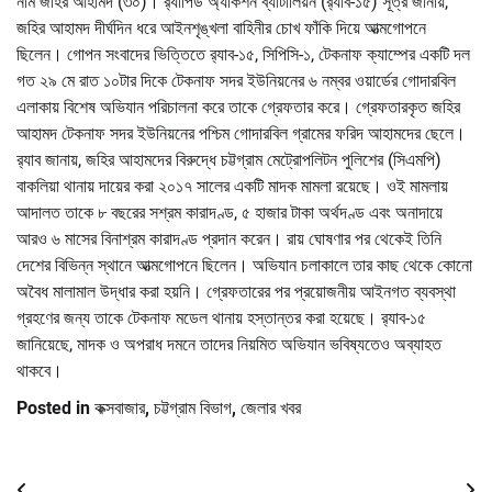
নাম জহির আহামদ (৩০)। র‌্যাপিড অ্যাকশন ব্যাটালিয়ন (র‌্যাব-১৫) সূত্র জানায়,
জহির আহামদ দীর্ঘদিন ধরে আইনশৃঙ্খলা বাহিনীর চোখ ফাঁকি দিয়ে আত্মগোপনে
ছিলেন। গোপন সংবাদের ভিত্তিতে র‌্যাব-১৫, সিপিসি-১, টেকনাফ ক্যাম্পের একটি দল
গত ২৯ মে রাত ১০টার দিকে টেকনাফ সদর ইউনিয়নের ৬ নম্বর ওয়ার্ডের গোদারবিল
এলাকায় বিশেষ অভিযান পরিচালনা করে তাকে গ্রেফতার করে। গ্রেফতারকৃত জহির
আহামদ টেকনাফ সদর ইউনিয়নের পশ্চিম গোদারবিল গ্রামের ফরিদ আহামদের ছেলে।
র‌্যাব জানায়, জহির আহামদের বিরুদ্ধে চট্টগ্রাম মেট্রোপলিটন পুলিশের (সিএমপি)
বাকলিয়া থানায় দায়ের করা ২০১৭ সালের একটি মাদক মামলা রয়েছে। ওই মামলায়
আদালত তাকে ৮ বছরের সশ্রম কারাদণ্ড, ৫ হাজার টাকা অর্থদণ্ড এবং অনাদায়ে
আরও ৬ মাসের বিনাশ্রম কারাদণ্ড প্রদান করেন। রায় ঘোষণার পর থেকেই তিনি
দেশের বিভিন্ন স্থানে আত্মগোপনে ছিলেন। অভিযান চলাকালে তার কাছ থেকে কোনো
অবৈধ মালামাল উদ্ধার করা হয়নি। গ্রেফতারের পর প্রয়োজনীয় আইনগত ব্যবস্থা
গ্রহণের জন্য তাকে টেকনাফ মডেল থানায় হস্তান্তর করা হয়েছে। র‌্যাব-১৫
জানিয়েছে, মাদক ও অপরাধ দমনে তাদের নিয়মিত অভিযান ভবিষ্যতেও অব্যাহত
থাকবে।
Posted in
কক্সবাজার
,
চট্টগ্রাম বিভাগ
,
জেলার খবর