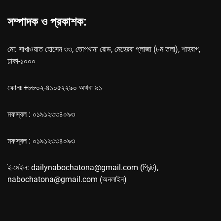
সম্পাদক ও প্রকাশক:
মো: সাখাওয়াত হোসেন ৩৩, তোপখানা রোড, মেহেরবা প্লাজা (৮ম তলা), শাহবাগ,
ঢাকা-১০০০
ফোনঃ +৮৮০২-৪১০৫২২৯০ অথবা ৯১
মফস্বল : ০১৯১২৩৩৪০৯৩
মফস্বল : ০১৯১২৩৩৪০৯৩
ই-মেইল: dailynabochatona@gmail.com (প্রিন্ট),
nabochatona@gmail.com (অনলাইন)