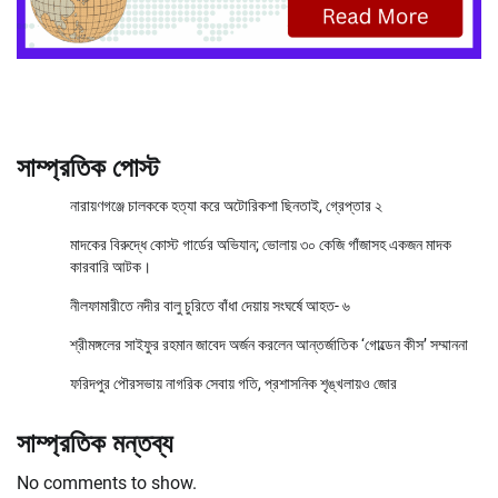
সাম্প্রতিক পোস্ট
নারায়ণগঞ্জে চালককে হত্যা করে অটোরিকশা ছিনতাই, গ্রেপ্তার ২
মাদকের বিরুদ্ধে কোস্ট গার্ডের অভিযান; ভোলায় ৩০ কেজি গাঁজাসহ একজন মাদক
কারবারি আটক।
নীলফামারীতে নদীর বালু চুরিতে বাঁধা দেয়ায় সংঘর্ষে আহত- ৬
শ্রীমঙ্গলের সাইফুর রহমান জাবেদ অর্জন করলেন আন্তর্জাতিক ‘গোল্ডেন কীস’ সম্মাননা
ফরিদপুর পৌরসভায় নাগরিক সেবায় গতি, প্রশাসনিক শৃঙ্খলায়ও জোর
সাম্প্রতিক মন্তব্য
No comments to show.