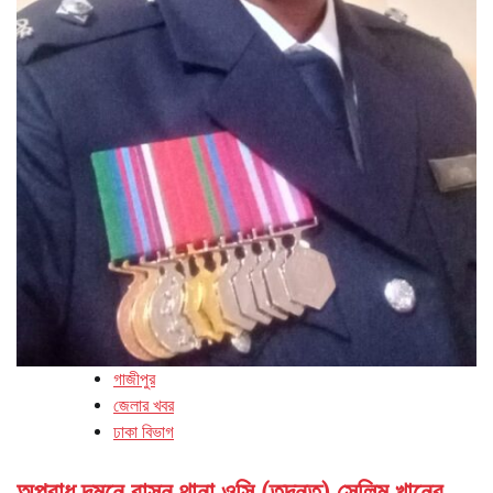
গাজীপুর
জেলার খবর
ঢাকা বিভাগ
অপরাধ দমনে বাসন থানা ওসি (তদন্ত) সেলিম খানের