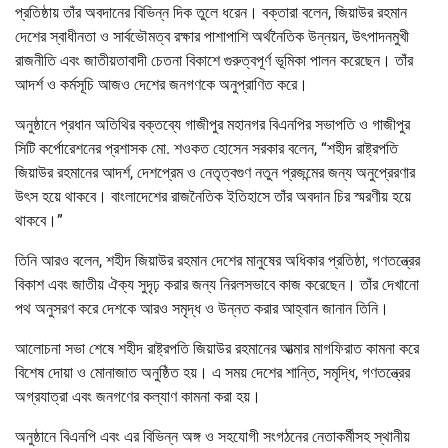
প্রতিষ্ঠায় তাঁর অবদানের বিভিন্ন দিক তুলে ধরেন। বক্তারা বলেন, জিয়াউর রহমান
দেশের স্বাধীনতা ও সার্বভৌমত্ব রক্ষার পাশাপাশি অর্থনৈতিক উন্নয়ন, উৎপাদনমুখী
রাজনীতি এবং জাতীয়তাবাদী চেতনা বিকাশে গুরুত্বপূর্ণ ভূমিকা পালন করেছেন। তাঁর
আদর্শ ও কর্মসূচি আজও দেশের জনগণকে অনুপ্রাণিত করে।
অনুষ্ঠানে প্রধান অতিথির বক্তব্যে গাজীপুর মহানগর বিএনপির সভাপতি ও গাজীপুর
সিটি কর্পোরেশনের প্রশাসক মো. শওকত হোসেন সরকার বলেন, “শহীদ রাষ্ট্রপতি
জিয়াউর রহমানের আদর্শ, দেশপ্রেম ও নেতৃত্বগুণ নতুন প্রজন্মের জন্য অনুপ্রেরণার
উৎস হয়ে থাকবে। বাংলাদেশের রাজনৈতিক ইতিহাসে তাঁর অবদান চির স্মরণীয় হয়ে
থাকবে।”
তিনি আরও বলেন, শহীদ জিয়াউর রহমান দেশের মানুষের অধিকার প্রতিষ্ঠা, গণতন্ত্রের
বিকাশ এবং জাতীয় ঐক্য সুদৃঢ় করার জন্য নিরলসভাবে কাজ করেছেন। তাঁর দেখানো
পথ অনুসরণ করে দেশকে আরও সমৃদ্ধ ও উন্নত করার আহ্বান জানান তিনি।
আলোচনা সভা শেষে শহীদ রাষ্ট্রপতি জিয়াউর রহমানের আত্মার মাগফিরাত কামনা করে
বিশেষ দোয়া ও মোনাজাত অনুষ্ঠিত হয়। এ সময় দেশের শান্তি, সমৃদ্ধি, গণতন্ত্রের
অগ্রযাত্রা এবং জনগণের কল্যাণ কামনা করা হয়।
অনুষ্ঠানে বিএনপি এবং এর বিভিন্ন অঙ্গ ও সহযোগী সংগঠনের নেতাকর্মীসহ স্থানীয়