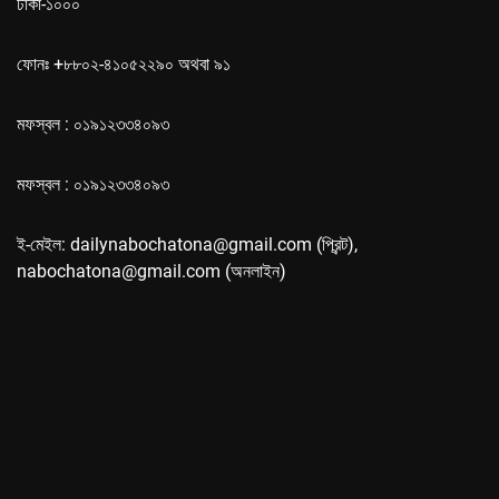
ঢাকা-১০০০
ফোনঃ +৮৮০২-৪১০৫২২৯০ অথবা ৯১
মফস্বল : ০১৯১২৩৩৪০৯৩
মফস্বল : ০১৯১২৩৩৪০৯৩
ই-মেইল: dailynabochatona@gmail.com (প্রিন্ট),
nabochatona@gmail.com (অনলাইন)