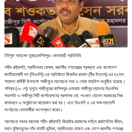
ইউসুফ আহমেদ তুষার,কাশিমপুর- কোনাবাড়ী প্রতিনিধি
শহীদ রাষ্ট্রপতি, স্বাধীনতার ঘোষক, বহুদলীয় গণতন্ত্রের প্রবক্তা এবং বাংলাদেশ
জাতীয়তাবাদী দল (বিএনপি)-এর প্রতিষ্ঠাতা জিয়াউর রহমান (বীর উত্তম)-এর ৪৫তম
শাহাদত বার্ষিকী উপলক্ষে গাজীপুরে আলোচনা সভা ও দোয়া মাহফিল অনুষ্ঠিত হয়েছে।
শনিবার (৩০ মে) দুপুরে গাজীপুরের কাশিমপুর এলাকায় গাজীপুর মহানগর বিএনপির
সভাপতি ও গাজীপুর সিটি কর্পোরেশনের প্রশাসক মো. শওকত হোসেন সরকারের নিজ
বাসভবনে এ অনুষ্ঠানের আয়োজন করা হয়। এতে বিএনপি ও এর অঙ্গ-সহযোগী
সংগঠনের নেতাকর্মীরা অংশগ্রহণ করেন।
আলোচনা সভায় বক্তারা শহীদ রাষ্ট্রপতি জিয়াউর রহমানের বর্ণাঢ্য রাজনৈতিক জীবন,
মহান মুক্তিযুদ্ধে তাঁর সাহসী ভূমিকা, স্বাধীনতার ঘোষণা এবং দেশে বহুদলীয় গণতন্ত্র