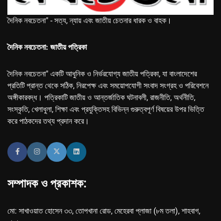
দৈনিক নবচেতনা" - সত্য, ন্যায় এবং জাতীয় চেতনার ধারক ও বাহক।
দৈনিক নবচেতনা: জাতীয় পত্রিকা
দৈনিক নবচেতনা" একটি আধুনিক ও নির্ভরযোগ্য জাতীয় পত্রিকা, যা বাংলাদেশের
প্রতিটি প্রান্ত থেকে সঠিক, নিরপেক্ষ এবং সময়োপযোগী সংবাদ সংগ্রহ ও পরিবেশনে
অঙ্গীকারবদ্ধ। পত্রিকাটি জাতীয় ও আন্তর্জাতিক ঘটনাবলী, রাজনীতি, অর্থনীতি,
সংস্কৃতি, খেলাধুলা, শিক্ষা এবং প্রযুক্তিসহ বিভিন্ন গুরুত্বপূর্ণ বিষয়ের উপর ভিত্তি
করে পাঠকদের তথ্য প্রদান করে।
সম্পাদক ও প্রকাশক:
মো: সাখাওয়াত হোসেন ৩৩, তোপখানা রোড, মেহেরবা প্লাজা (৮ম তলা), শাহবাগ,