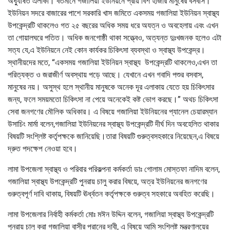
অধ্যুষিত এলাকা। বর্তমানে গজালিয়া ইউনিয়নে প্রায় বিশ হাজার মানুষের বসবাস।
ইউনিয়ন সদরে বাজারের পাশে সরকারি খাস জমিতে একসময় গজালিয়া ইউনিয়ন স্বাস্থ্য
উপকেন্দ্রটি থাকলেও গত ২৫ বছরের অধিক সময় ধরে অযত্ন ও অবহেলায় এবং এখন
তা গোয়ালঘরে পতিত। অধিক জনগোষ্ঠী থাকা সত্ত্বেও, অত্যন্ত দুঃখজনক হলেও এটা
সত্য যে,এ ইউনিয়নে নেই কোন কার্যকর চিকিৎসা ব্যবস্থা ও স্বাস্থ্য উপকেন্দ্র।
স্থানীয়দের মতে, “একসময় গজালিয়া ইউনিয়ন স্বাস্থ্য উপকেন্দ্রটি থাকলেও,এখন তা
পরিত্যক্ত ও জরাজীর্ণ অবস্থায় পড়ে আছে। যেখানে এখন গবাদি পশুর বসবাস,
মানুষের নয়। অসুস্থ হলে স্থানীয় মানুষকে অনেক দূর এলাকায় যেতে হয় চিকিৎসার
জন্য, ফলে সময়মতো চিকিৎসা না পেয়ে অনেকেই কষ্ট ভোগ করছে।” অথচ চিকিৎসা
সেবা জনগণের মৌলিক অধিকার। এ বিষয়ে গজালিয়া ইউনিয়নের প্যানেল চেয়ারম্যান
উসাচিং মার্মা বলেন,গজালিয়া ইউনিয়নের স্বাস্থ্য উপকেন্দ্রটি দীর্ঘ দিন অবহেলিত থাকার
বিষয়টি সংশ্লিষ্ট কর্তৃপক্ষকে জানিয়েছি।তারা বিষয়টি গুরুত্বসহকারে নিয়েছেন,এ বিষয়ে
দ্রুত পদক্ষেপ নেওয়া হবে।
লামা উপজেলা স্বাস্থ্য ও পরিবার পরিকল্পনা কর্মকর্তা ডাঃ গোলাম মোস্তফা নাদিম বলেন,
গজালিয়া স্বাস্থ্য উপকেন্দ্রটি পুনরায় চালু করার বিষয়ে, অত্র ইউনিয়নের জনগণের
গুরুত্বপূর্ণ দাবি থাকায়, বিষয়টি ঊর্ধ্বতন কর্তৃপক্ষকে গুরুত্ব সহকারে অবহিত করেছি।
লামা উপজেলার নির্বাহী কর্মকর্তা মোঃ মঈন উদ্দিন বলেন, গজালিয়া স্বাস্থ্য উপকেন্দ্রটি
পুনরায় চালু করা গজালিয়া বাসীর প্রানের দাবী, এ বিষয়ে আমি সংশ্লিষ্ট মন্ত্রণালয়ের