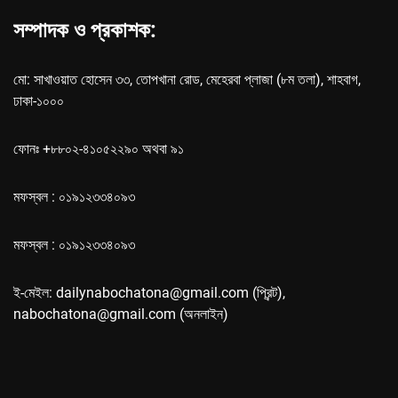
সম্পাদক ও প্রকাশক:
মো: সাখাওয়াত হোসেন ৩৩, তোপখানা রোড, মেহেরবা প্লাজা (৮ম তলা), শাহবাগ,
ঢাকা-১০০০
ফোনঃ +৮৮০২-৪১০৫২২৯০ অথবা ৯১
মফস্বল : ০১৯১২৩৩৪০৯৩
মফস্বল : ০১৯১২৩৩৪০৯৩
ই-মেইল: dailynabochatona@gmail.com (প্রিন্ট),
nabochatona@gmail.com (অনলাইন)