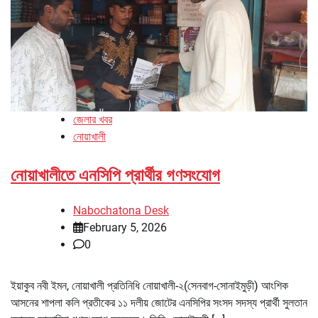
জেলার খবর
নোয়াখালী
নোয়াখালীতে এনসিপি প্রার্থীর গণসংযোগ
Nabochatona Desk
February 5, 2026
0
ইয়াকুব নবী ইমন, নোয়াখালী প্রতিনিধি নোয়াখালী-২(সেনবাগ-সোনাইমুড়ী) আংশিক
আসনের শাপলা কলি প্রতীকের ১১ দলীয় জোটের এনসিপির সংসদ সদস্য প্রার্থী সুলতান