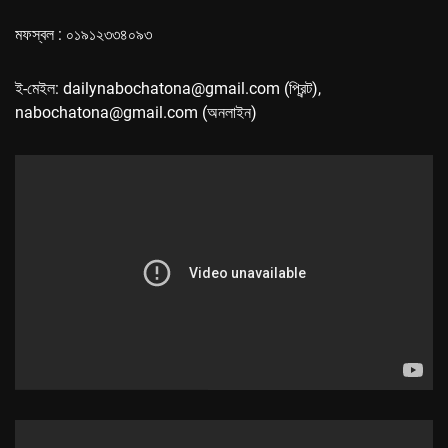
মফস্বল : ০১৯১২৩৩৪০৯৩
ই-মেইল: dailynabochatona@gmail.com (প্রিন্ট),
nabochatona@gmail.com (অনলাইন)