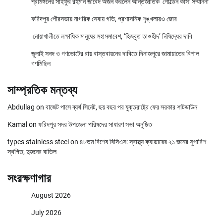
শ্রীমঙ্গলের সাইফুর রহমান জাবেদ অর্জন করলেন আন্তর্জাতিক ‘গোল্ডেন কীস’ সম্মাননা
ফরিদপুর পৌরসভায় নাগরিক সেবায় গতি, প্রশাসনিক শৃঙ্খলায়ও জোর
নোয়াখালীতে লক্ষাধিক মানুষের মহাসমাবেশ, ‘হিজবুত তাওহীদ’ নিষিদ্ধের দাবি
জুলাই সনদ ও গণভোটের রায় বাস্তবায়নের দাবিতে দিনাজপুরে জামায়াতের বিশাল
গণমিছিল
সাম্প্রতিক মন্তব্য
Abdullag
on
বাজেট পাসে ব্যর্থ সিনেট, ছয় বছর পর যুক্তরাষ্ট্রে ফের সরকার শাটডাউন
Kamal
on
ফরিদপুর সদর উপজেলা পরিষদের সাধারণ সভা অনুষ্ঠিত
types stainless steel
on
৪৮তম বিশেষ বিসিএস: স্বাস্থ্য ক্যাডারের ২১ জনের সুপারিশ
স্থগিত, দুজনের বাতিল
সংরক্ষণাগার
August 2026
July 2026