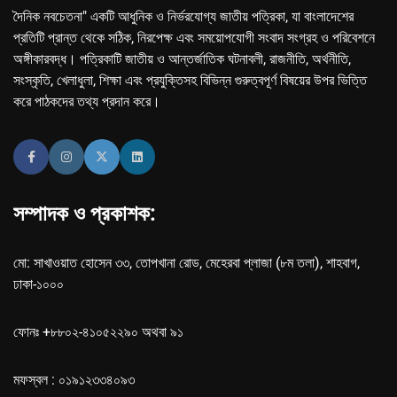
দৈনিক নবচেতনা" একটি আধুনিক ও নির্ভরযোগ্য জাতীয় পত্রিকা, যা বাংলাদেশের
প্রতিটি প্রান্ত থেকে সঠিক, নিরপেক্ষ এবং সময়োপযোগী সংবাদ সংগ্রহ ও পরিবেশনে
অঙ্গীকারবদ্ধ। পত্রিকাটি জাতীয় ও আন্তর্জাতিক ঘটনাবলী, রাজনীতি, অর্থনীতি,
সংস্কৃতি, খেলাধুলা, শিক্ষা এবং প্রযুক্তিসহ বিভিন্ন গুরুত্বপূর্ণ বিষয়ের উপর ভিত্তি
করে পাঠকদের তথ্য প্রদান করে।
সম্পাদক ও প্রকাশক:
মো: সাখাওয়াত হোসেন ৩৩, তোপখানা রোড, মেহেরবা প্লাজা (৮ম তলা), শাহবাগ,
ঢাকা-১০০০
ফোনঃ +৮৮০২-৪১০৫২২৯০ অথবা ৯১
মফস্বল : ০১৯১২৩৩৪০৯৩