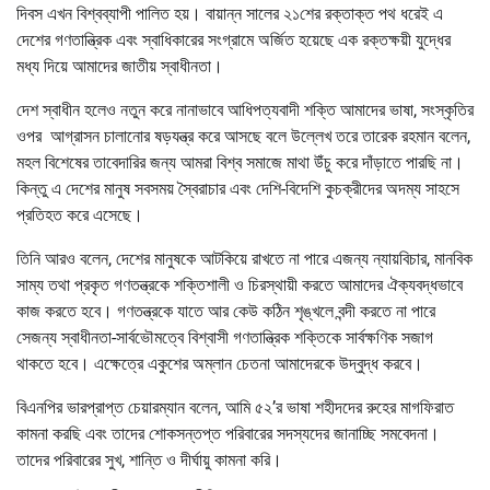
দিবস এখন বিশ্বব্যাপী পালিত হয়। বায়ান্ন সালের ২১শের রক্তাক্ত পথ ধরেই এ
দেশের গণতান্ত্রিক এবং স্বাধিকারের সংগ্রামে অর্জিত হয়েছে এক রক্তক্ষয়ী যুদ্ধের
মধ্য দিয়ে আমাদের জাতীয় স্বাধীনতা।
দেশ স্বাধীন হলেও নতুন করে নানাভাবে আধিপত্যবাদী শক্তি আমাদের ভাষা, সংস্কৃতির
ওপর আগ্রাসন চালানোর ষড়যন্ত্র করে আসছে বলে উল্লেখ তরে তারেক রহমান বলেন,
মহল বিশেষের তাবেদারির জন্য আমরা বিশ্ব সমাজে মাথা উঁচু করে দাঁড়াতে পারছি না।
কিন্তু এ দেশের মানুষ সবসময় স্বৈরাচার এবং দেশি-বিদেশি কুচক্রীদের অদম্য সাহসে
প্রতিহত করে এসেছে।
তিনি আরও বলেন, দেশের মানুষকে আটকিয়ে রাখতে না পারে এজন্য ন্যায়বিচার, মানবিক
সাম্য তথা প্রকৃত গণতন্ত্রকে শক্তিশালী ও চিরস্থায়ী করতে আমাদের ঐক্যবদ্ধভাবে
কাজ করতে হবে। গণতন্ত্রকে যাতে আর কেউ কঠিন শৃঙ্খলে বন্দী করতে না পারে
সেজন্য স্বাধীনতা-সার্বভৌমত্বে বিশ্বাসী গণতান্ত্রিক শক্তিকে সার্বক্ষণিক সজাগ
থাকতে হবে। এক্ষেত্রে একুশের অম্লান চেতনা আমাদেরকে উদ্বুদ্ধ করবে।
বিএনপির ভারপ্রাপ্ত চেয়ারম্যান বলেন, আমি ৫২’র ভাষা শহীদদের রুহের মাগফিরাত
কামনা করছি এবং তাদের শোকসন্তপ্ত পরিবারের সদস্যদের জানাচ্ছি সমবেদনা।
তাদের পরিবারের সুখ, শান্তি ও দীর্ঘায়ু কামনা করি।