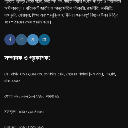
প্রতিটি প্রান্ত থেকে সঠিক, নিরপেক্ষ এবং সময়োপযোগী সংবাদ সংগ্রহ ও পরিবেশনে
অঙ্গীকারবদ্ধ। পত্রিকাটি জাতীয় ও আন্তর্জাতিক ঘটনাবলী, রাজনীতি, অর্থনীতি,
সংস্কৃতি, খেলাধুলা, শিক্ষা এবং প্রযুক্তিসহ বিভিন্ন গুরুত্বপূর্ণ বিষয়ের উপর ভিত্তি
করে পাঠকদের তথ্য প্রদান করে।
সম্পাদক ও প্রকাশক:
মো: সাখাওয়াত হোসেন ৩৩, তোপখানা রোড, মেহেরবা প্লাজা (৮ম তলা), শাহবাগ,
ঢাকা-১০০০
ফোনঃ +৮৮০২-৪১০৫২২৯০ অথবা ৯১
মফস্বল : ০১৯১২৩৩৪০৯৩
মফস্বল : ০১৯১২৩৩৪০৯৩