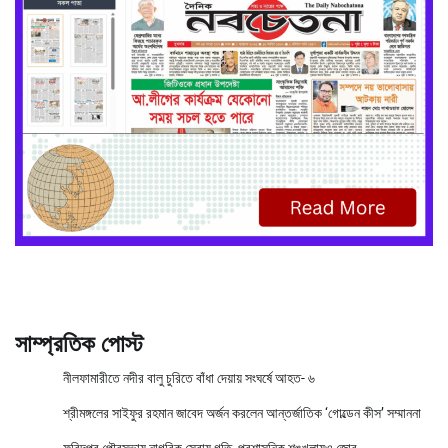
সাম্প্রতিক পোস্ট
নীলফামারীতে নদীর বালু চুরিতে বাঁধা দেয়ায় সংঘর্ষে আহত- ৬
শ্রীমঙ্গলের সাইফুর রহমান জাবেদ অর্জন করলেন আন্তর্জাতিক ‘গোল্ডেন কীস’ সম্মাননা
ফরিদপুর পৌরসভায় নাগরিক সেবায় গতি, প্রশাসনিক শৃঙ্খলায়ও জোর