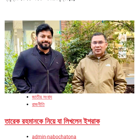
জাতীয় সংবাদ
রাজনীতি
তারেক রহমানকে নিয়ে যা লিখলেন ইশরাক
admin-nabochatona