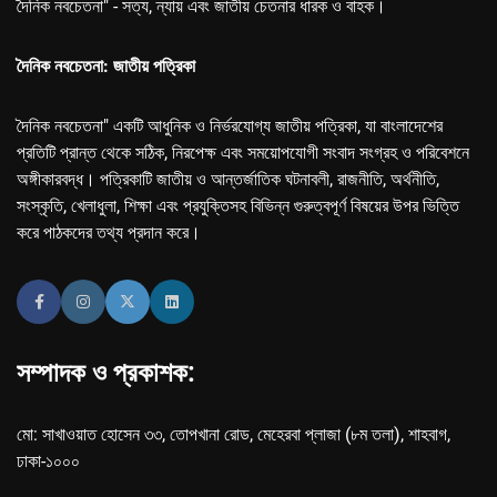
দৈনিক নবচেতনা" - সত্য, ন্যায় এবং জাতীয় চেতনার ধারক ও বাহক।
দৈনিক নবচেতনা: জাতীয় পত্রিকা
দৈনিক নবচেতনা" একটি আধুনিক ও নির্ভরযোগ্য জাতীয় পত্রিকা, যা বাংলাদেশের
প্রতিটি প্রান্ত থেকে সঠিক, নিরপেক্ষ এবং সময়োপযোগী সংবাদ সংগ্রহ ও পরিবেশনে
অঙ্গীকারবদ্ধ। পত্রিকাটি জাতীয় ও আন্তর্জাতিক ঘটনাবলী, রাজনীতি, অর্থনীতি,
সংস্কৃতি, খেলাধুলা, শিক্ষা এবং প্রযুক্তিসহ বিভিন্ন গুরুত্বপূর্ণ বিষয়ের উপর ভিত্তি
করে পাঠকদের তথ্য প্রদান করে।
সম্পাদক ও প্রকাশক:
মো: সাখাওয়াত হোসেন ৩৩, তোপখানা রোড, মেহেরবা প্লাজা (৮ম তলা), শাহবাগ,
ঢাকা-১০০০