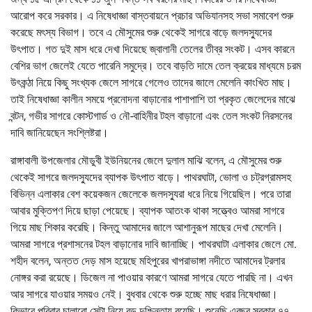
আরোপ করে সরকার। এ নিষেধাজ্ঞা বাস্তবায়নে প্রচার অভিযানসহ সভা সমাবেশ শুরু
করেছে মৎস্য বিভাগ। তবে এ মৌসুমের শুরু থেকেই সাগরে বাড়ে জলদস্যুদের
উৎপাত। গত দুই মাস ধরে দেখা দিয়েছে জ্বালানী তেলের তীব্র সংকট। এসব কারনে
বেশির ভাগ জেলেই যেতে পারেনি সমুদ্রে। তবে বাড়তি দামে তেল ক্রয়ের মাধ্যমে চরম
উৎকন্ঠা নিয়ে কিছু সংখ্যক জেলে সাগরে গেলেও তাদের জালে মেলেনি কাংখিত মাছ।
তাই নিষেধাজ্ঞা কালীন সময়ে প্রনোদনা বাড়ানোর পাশাপাশি তা প্রকৃত জেলেদের মাঝে
বন্টন, গভীর সাগরে কোস্টগার্ড ও নৌ-বাহিনীর টহল বাড়ানো এবং তেল সংকট নিরসনের
দাবি জানিয়েছেন সংশ্লিষ্টরা।
রাঙ্গাবালী উপজেলার মৌডুবী ইউনিয়নের জেলে দুলাল মাঝি বলেন, এ মৌসুমের শুরু
থেকেই সাগরে জলদস্যুদের ব্যাপক উৎপাত বাড়ে। পাথরঘাটা, ভোলা ও চট্রগ্রামসহ
বিভিন্ন এলাকার বেশ কয়েকজন জেলেকে জলদস্যুরা ধরে নিয়ে গিয়েছিল। পরে তারা
আবার মুক্তিপণ দিয়ে ছাড়া পেয়েছে। ব্যাপক আতংক থাকা সত্ত্বেও আমরা সাগরে
গিয়ে মাছ শিকার করেছি। কিন্তু আমাদের জালে আশানুরূপ মাছের দেখা মেলেনি।
আমরা সাগরে প্রশাসনের টহল বাড়ানোর দাবি জানাচ্ছি। পাথরঘাটা এলাকার জেলে মো.
শহীদ বলেন, অন্তত দেড় মাস হয়েছে মহিপুরের খাপরাভাঙ্গা নদীতে আমাদের ট্রলার
নোঙ্গর করা রয়েছে। ডিজেল না পাওয়ার কারণে আমরা সাগরে যেতে পারছি না। এখন
আর সাগরে যাওয়ার সময়ও নেই। বুধবার থেকে শুরু হচ্ছে মাছ ধরার নিষেধাজ্ঞা।
কিভাবে পরিবার চালাবো সেটা নিয়ে বড় দুশ্চিন্তায় রয়েছি। শুনেছি এবছর সরকার ৭৭