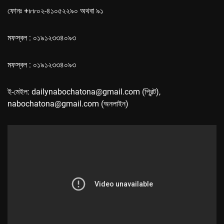
ফোনঃ +৮৮০২-৪১০৫২২৯০ অথবা ৯১
মফস্বল : ০১৯১২৩৩৪০৯৩
মফস্বল : ০১৯১২৩৩৪০৯৩
ই-মেইল: dailynabochatona@gmail.com (প্রিন্ট),
nabochatona@gmail.com (অনলাইন)