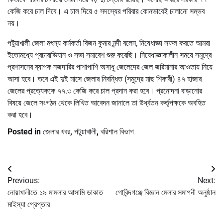
কেজি করে চাল দিবে। এ চাল দিয়ে ৫ সদস্যের পরিবার কোনভাবেই চালানো সম্ভব
নয়।
পটুয়াখালী জেলা মৎস্য কর্মকর্তা বিজন কুমার নন্দী বলেন, নিষেধাজ্ঞা সফল করতে আমরা
ইতোমধ্যে প্রচারাভিযান ও সভা সমাবেশ শুরু করেছি। নিষেধাজ্ঞাকালীন সময়ে সমুদ্রে
প্রশাসনের ব্যাপক নজদারির পাশাপাশি অসাধু জেলেদের জেল জরিমানার আওতায় নিয়ে
আসা হবে। তবে এই দুই মাসে জেলার নিবন্ধিত (সমুদ্রে মাছ শিকারী) ৪৭ হাজার
জেলের প্রত্যেককে ৭৭.৩ কেজি করে চাল প্রদান করা হবে। প্রনোদনা বাড়ানোর
বিষয়ে জেলে সংগঠন থেকে লিখিত আবেদন জানালে তা উর্ধ্বতন কর্তৃপক্ষকে অবহিত
করা হবে।
Posted in
জেলার খবর
,
পটুয়াখালী
,
বরিশাল বিভাগ
Post
Previous:
Next:
navigation
নোয়াখালীতে ১৯ মামলার আসামি ডাকাত
গোবিন্দগঞ্জে বিজ্ঞান মেলার সমাপনী অনুষ্ঠান
মাইস্যা গ্রেপ্তার