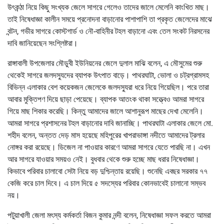
উৎকন্ঠা নিয়ে কিছু সংখ্যক জেলে সাগরে গেলেও তাদের জালে মেলেনি কাংখিত মাছ।
তাই নিষেধাজ্ঞা কালীন সময়ে প্রনোদনা বাড়ানোর পাশাপাশি তা প্রকৃত জেলেদের মাঝে
বন্টন, গভীর সাগরে কোস্টগার্ড ও নৌ-বাহিনীর টহল বাড়ানো এবং তেল সংকট নিরসনের
দাবি জানিয়েছেন সংশ্লিষ্টরা।
রাঙ্গাবালী উপজেলার মৌডুবী ইউনিয়নের জেলে দুলাল মাঝি বলেন, এ মৌসুমের শুরু
থেকেই সাগরে জলদস্যুদের ব্যাপক উৎপাত বাড়ে। পাথরঘাটা, ভোলা ও চট্রগ্রামসহ
বিভিন্ন এলাকার বেশ কয়েকজন জেলেকে জলদস্যুরা ধরে নিয়ে গিয়েছিল। পরে তারা
আবার মুক্তিপণ দিয়ে ছাড়া পেয়েছে। ব্যাপক আতংক থাকা সত্ত্বেও আমরা সাগরে
গিয়ে মাছ শিকার করেছি। কিন্তু আমাদের জালে আশানুরূপ মাছের দেখা মেলেনি।
আমরা সাগরে প্রশাসনের টহল বাড়ানোর দাবি জানাচ্ছি। পাথরঘাটা এলাকার জেলে মো.
শহীদ বলেন, অন্তত দেড় মাস হয়েছে মহিপুরের খাপরাভাঙ্গা নদীতে আমাদের ট্রলার
নোঙ্গর করা রয়েছে। ডিজেল না পাওয়ার কারণে আমরা সাগরে যেতে পারছি না। এখন
আর সাগরে যাওয়ার সময়ও নেই। বুধবার থেকে শুরু হচ্ছে মাছ ধরার নিষেধাজ্ঞা।
কিভাবে পরিবার চালাবো সেটা নিয়ে বড় দুশ্চিন্তায় রয়েছি। শুনেছি এবছর সরকার ৭৭
কেজি করে চাল দিবে। এ চাল দিয়ে ৫ সদস্যের পরিবার কোনভাবেই চালানো সম্ভব
নয়।
পটুয়াখালী জেলা মৎস্য কর্মকর্তা বিজন কুমার নন্দী বলেন, নিষেধাজ্ঞা সফল করতে আমরা