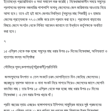
ইতোমধ্যে প্রচারাভিযান ও সভা সমাবেশ শুরু করেছি। নিষেধাজ্ঞাকালীন সময়ে সমুদ্রে
প্রশাসনের ব্যাপক নজদারির পাশাপাশি অসাধু জেলেদের জেল জরিমানার আওতায় নিয়ে
আসা হবে। তবে এই দুই মাসে জেলার নিবন্ধিত (সমুদ্রে মাছ শিকারী) ৪৭ হাজার
জেলের প্রত্যেককে ৭৭.৩ কেজি করে চাল প্রদান করা হবে। প্রনোদনা বাড়ানোর
বিষয়ে জেলে সংগঠন থেকে লিখিত আবেদন জানালে তা উর্ধ্বতন কর্তৃপক্ষকে অবহিত
করা হবে।
৭
১৫ এপ্রিল থেকে শুরু হচ্ছে সমুদ্রে মাছ ধরার উপর ৫৮ দিনের নিষেধাজ্ঞা, অনিশ্চয়তা ও
হাতাশায় মৎস্য সংশ্লিষ্টরা
সৌমিত্র সুমন,কলাপাড়া(পটুয়াখালী)প্রতিনিধি
জলদস্যুদের উৎপাত ও তেল সংকটে চরম ভোগান্তিতে দিন কেটেছে জেলেদের।
বছরজুড়ে ব্যাপক আতংক ও নানা সংকট নিয়ে সাগরে গিয়েও জেলেদের জালে মেলেনি
কাংখিত মাছ। তার উপর ১৫ এপ্রিল থেকে শুরু হচ্ছে মাছ ধরার উপর ৫৮ দিনের
নিষেধাজ্ঞা। এ যেন মরার উপর খড়ার ঘাঁ।
প্রতি বছরের ন্যায় এবছরও বঙ্গোপসাগরে ইলিশসহ সামুদ্রিক মাছের সুষ্ঠ প্রজননের
জন্য ১৫ এপ্রিল থেকে ১১ জুন পর্যন্ত সব ধরনের মাছ শিকারের উপর নিষেধাজ্ঞা