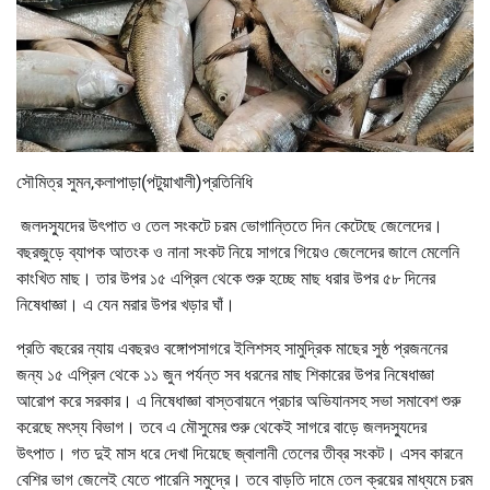
সৌমিত্র সুমন,কলাপাড়া(পটুয়াখালী)প্রতিনিধি
জলদস্যুদের উৎপাত ও তেল সংকটে চরম ভোগান্তিতে দিন কেটেছে জেলেদের।
বছরজুড়ে ব্যাপক আতংক ও নানা সংকট নিয়ে সাগরে গিয়েও জেলেদের জালে মেলেনি
কাংখিত মাছ। তার উপর ১৫ এপ্রিল থেকে শুরু হচ্ছে মাছ ধরার উপর ৫৮ দিনের
নিষেধাজ্ঞা। এ যেন মরার উপর খড়ার ঘাঁ।
প্রতি বছরের ন্যায় এবছরও বঙ্গোপসাগরে ইলিশসহ সামুদ্রিক মাছের সুষ্ঠ প্রজননের
জন্য ১৫ এপ্রিল থেকে ১১ জুন পর্যন্ত সব ধরনের মাছ শিকারের উপর নিষেধাজ্ঞা
আরোপ করে সরকার। এ নিষেধাজ্ঞা বাস্তবায়নে প্রচার অভিযানসহ সভা সমাবেশ শুরু
করেছে মৎস্য বিভাগ। তবে এ মৌসুমের শুরু থেকেই সাগরে বাড়ে জলদস্যুদের
উৎপাত। গত দুই মাস ধরে দেখা দিয়েছে জ্বালানী তেলের তীব্র সংকট। এসব কারনে
বেশির ভাগ জেলেই যেতে পারেনি সমুদ্রে। তবে বাড়তি দামে তেল ক্রয়ের মাধ্যমে চরম