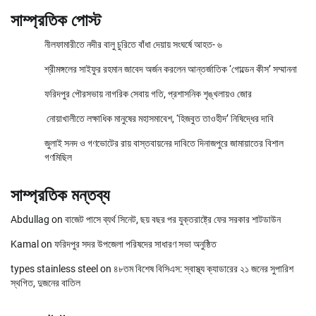
সাম্প্রতিক পোস্ট
নীলফামারীতে নদীর বালু চুরিতে বাঁধা দেয়ায় সংঘর্ষে আহত- ৬
শ্রীমঙ্গলের সাইফুর রহমান জাবেদ অর্জন করলেন আন্তর্জাতিক ‘গোল্ডেন কীস’ সম্মাননা
ফরিদপুর পৌরসভায় নাগরিক সেবায় গতি, প্রশাসনিক শৃঙ্খলায়ও জোর
নোয়াখালীতে লক্ষাধিক মানুষের মহাসমাবেশ, ‘হিজবুত তাওহীদ’ নিষিদ্ধের দাবি
জুলাই সনদ ও গণভোটের রায় বাস্তবায়নের দাবিতে দিনাজপুরে জামায়াতের বিশাল
গণমিছিল
সাম্প্রতিক মন্তব্য
Abdullag
on
বাজেট পাসে ব্যর্থ সিনেট, ছয় বছর পর যুক্তরাষ্ট্রে ফের সরকার শাটডাউন
Kamal
on
ফরিদপুর সদর উপজেলা পরিষদের সাধারণ সভা অনুষ্ঠিত
types stainless steel
on
৪৮তম বিশেষ বিসিএস: স্বাস্থ্য ক্যাডারের ২১ জনের সুপারিশ
স্থগিত, দুজনের বাতিল