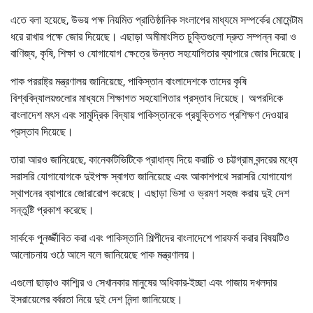
এতে বলা হয়েছে, উভয় পক্ষ নিয়মিত প্রাতিষ্ঠানিক সংলাপের মাধ্যমে সম্পর্কের মোমেন্টাম
ধরে রাখার পক্ষে জোর দিয়েছে। এছাড়া অমীমাংসিত চুক্তিগুলো দ্রুত সম্পন্ন করা ও
বাণিজ্য, কৃষি, শিক্ষা ও যোগাযোগ ক্ষেত্রে উন্নত সহযোগিতার ব্যাপারে জোর দিয়েছে।
পাক পররাষ্ট্র মন্ত্রণালয় জানিয়েছে, পাকিস্তান বাংলাদেশকে তাদের কৃষি
বিশ্ববিদ্যালয়গুলোর মাধ্যমে শিক্ষাগত সহযোগিতার প্রস্তাব দিয়েছে। অপরদিকে
বাংলাদেশ মৎস এবং সামুদ্রিক বিদ্যায় পাকিস্তানকে প্রযুক্তিগত প্রশিক্ষণ দেওয়ার
প্রস্তাব দিয়েছে।
তারা আরও জানিয়েছে, কানেকটিভিটিকে প্রাধান্য দিয়ে করাচি ও চট্টগ্রাম বন্দরের মধ্যে
সরাসরি যোগাযোগকে দুইপক্ষ স্বাগত জানিয়েছে এবং আকাশপথে সরাসরি যোগাযোগ
স্থাপনের ব্যাপারে জোরারোপ করেছে। এছাড়া ভিসা ও ভ্রমণ সহজ করায় দুই দেশ
সন্তুষ্টি প্রকাশ করেছে।
সার্ককে পুনর্জ্জীবিত করা এবং পাকিস্তানি শিল্পীদের বাংলাদেশে পারফর্ম করার বিষয়টিও
আলোচনায় ওঠে আসে বলে জানিয়েছে পাক মন্ত্রণালয়।
এগুলো ছাড়াও কাশ্মির ও সেখানকার মানুষের অধিকার-ইচ্ছা এবং গাজায় দখলদার
ইসরায়েলের বর্বরতা নিয়ে দুই দেশ নিন্দা জানিয়েছে।