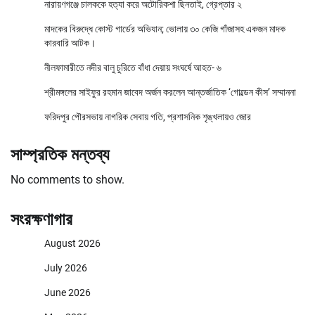
নারায়ণগঞ্জে চালককে হত্যা করে অটোরিকশা ছিনতাই, গ্রেপ্তার ২
মাদকের বিরুদ্ধে কোস্ট গার্ডের অভিযান; ভোলায় ৩০ কেজি গাঁজাসহ একজন মাদক
কারবারি আটক।
নীলফামারীতে নদীর বালু চুরিতে বাঁধা দেয়ায় সংঘর্ষে আহত- ৬
শ্রীমঙ্গলের সাইফুর রহমান জাবেদ অর্জন করলেন আন্তর্জাতিক ‘গোল্ডেন কীস’ সম্মাননা
ফরিদপুর পৌরসভায় নাগরিক সেবায় গতি, প্রশাসনিক শৃঙ্খলায়ও জোর
সাম্প্রতিক মন্তব্য
No comments to show.
সংরক্ষণাগার
August 2026
July 2026
June 2026