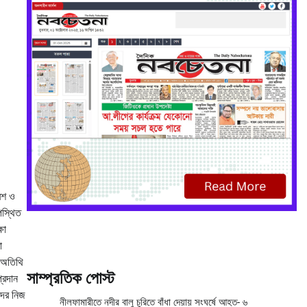
বেশ ও
পস্থিত
ষা
া
ন অতিথি
সাম্প্রতিক পোস্ট
্রদান
দের নিজ
নীলফামারীতে নদীর বালু চুরিতে বাঁধা দেয়ায় সংঘর্ষে আহত- ৬