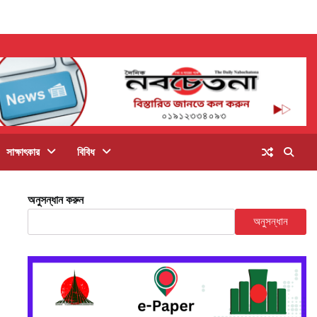
সাক্ষাৎকার
বিবিধ
অনুসন্ধান করুন
অনুসন্ধান