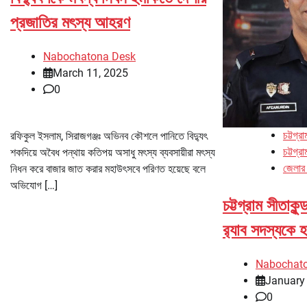
প্রজাতির মৎস্য আহরণ
Nabochatona Desk
March 11, 2025
0
চট্টগ্রা
রফিকুল ইসলাম, সিরাজগঞ্জঃ অভিনব কৌশলে পানিতে বিদ্যুৎ
চট্টগ্র
শকদিয়ে অবৈধ পন্থায় কতিপয় অসাধু মৎস্য ব্যবসায়ীরা মৎস্য
জেলার
নিধন করে বাজার জাত করার মহাউৎসবে পরিণত হয়েছে বলে
অভিযোগ […]
চট্টগ্রাম সীতাকু
র‌্যাব সদস্যকে হ
Nabochat
January
0