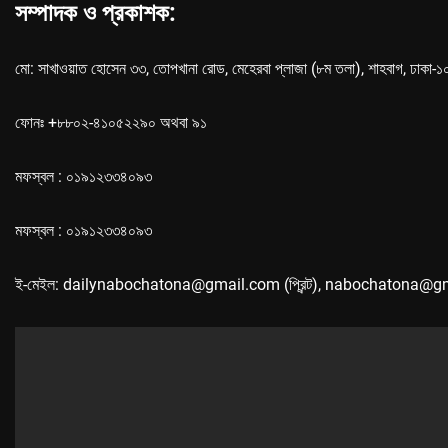
সম্পাদক ও প্রকাশক:
মো: সাখাওয়াত হোসেন ৩৩, তোপখানা রোড, মেহেরবা প্লাজা (৮ম তলা), শাহবাগ, ঢাকা-
ফোনঃ +৮৮০২-৪১০৫২২৯০ অথবা ৯১
মফস্বল : ০১৯১২৩৩৪০৯৩
মফস্বল : ০১৯১২৩৩৪০৯৩
ই-মেইল: dailynabochatona@gmail.com (প্রিন্ট), nabochatona@g