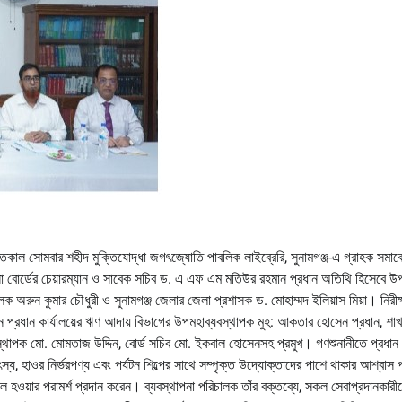
 গতকাল সোমবার শহীদ মুক্তিযোদ্ধা জগৎজ্যোতি পাবলিক লাইব্রেরি, সুনামগঞ্জ-এ গ্রাহক সমা
ালনা বোর্ডের চেয়ারম্যান ও সাবেক সচিব ড. এ এফ এম মতিউর রহমান প্রধান অতিথি হিসেবে উ
 অরুন কুমার চৌধুরী ও সুনামগঞ্জ জেলার জেলা প্রশাসক ড. মোহাম্মদ ইলিয়াস মিয়া। নিরীক্
্রধান কার্যালয়ের ঋণ আদায় বিভাগের উপমহাব্যবস্থাপক মুহ: আকতার হোসেন প্রধান, শাখ
াব্যবস্থাপক মো. মোমতাজ উদ্দিন, বোর্ড সচিব মো. ইকবাল হোসেনসহ প্রমুখ। গণশুনানীতে প্রধা
স্য, হাওর নির্ভরপণ্য এবং পর্যটন শিল্পের সাথে সম্পৃক্ত উদ্যোক্তাদের পাশে থাকার আশ্বাস প
ল হওয়ার পরামর্শ প্রদান করেন। ব্যবস্থাপনা পরিচালক তাঁর বক্তব্যে, সকল সেবাপ্রদানকারী