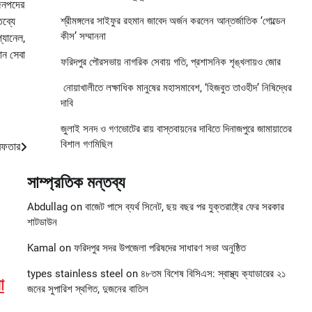
 জনপদের
ব্যে
শ্রীমঙ্গলের সাইফুর রহমান জাবেদ অর্জন করলেন আন্তর্জাতিক ‘গোল্ডেন
কীস’ সম্মাননা
্যানেল,
ান সেবা
ফরিদপুর পৌরসভায় নাগরিক সেবায় গতি, প্রশাসনিক শৃঙ্খলায়ও জোর
নোয়াখালীতে লক্ষাধিক মানুষের মহাসমাবেশ, ‘হিজবুত তাওহীদ’ নিষিদ্ধের
দাবি
জুলাই সনদ ও গণভোটের রায় বাস্তবায়নের দাবিতে দিনাজপুরে জামায়াতের
বিশাল গণমিছিল
রেফতার
সাম্প্রতিক মন্তব্য
Abdullag
on
বাজেট পাসে ব্যর্থ সিনেট, ছয় বছর পর যুক্তরাষ্ট্রে ফের সরকার
শাটডাউন
Kamal
on
ফরিদপুর সদর উপজেলা পরিষদের সাধারণ সভা অনুষ্ঠিত
types stainless steel
on
৪৮তম বিশেষ বিসিএস: স্বাস্থ্য ক্যাডারের ২১
া
জনের সুপারিশ স্থগিত, দুজনের বাতিল