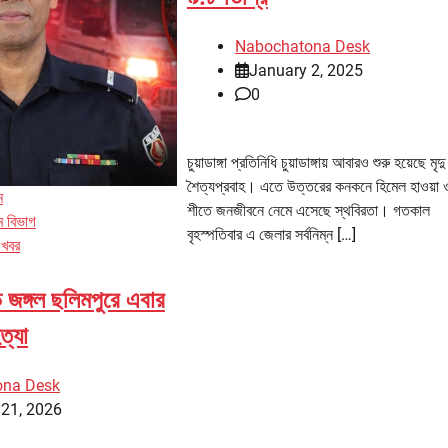
Nabochatona Desk
January 2, 2025
0
চুয়াডাঙ্গা প্রতিনিধি চুয়াডাঙ্গায় আবারও শুরু হয়েছে মৃদু
শৈত্যপ্রবাহ। এতে উত্তরের কনকনে হিমেল হাওয়া ও
ম
শীতে জনজীবনে নেমে এসেছে স্থবিরতা। গতকাল
াম বিভাগ
বৃহস্পতিবার এ জেলার সর্বনিম্ন […]
 খবর
ন্ড জঙ্গল ছলিমপুরে এবার
ত্যা
ona Desk
 21, 2026