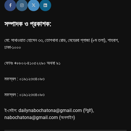
সম্পাদক ও প্রকাশক:
মো: সাখাওয়াত হোসেন ৩৩, তোপখানা রোড, মেহেরবা প্লাজা (৮ম তলা), শাহবাগ,
ঢাকা-১০০০
ফোনঃ +৮৮০২-৪১০৫২২৯০ অথবা ৯১
মফস্বল : ০১৯১২৩৩৪০৯৩
মফস্বল : ০১৯১২৩৩৪০৯৩
ই-মেইল: dailynabochatona@gmail.com (প্রিন্ট),
nabochatona@gmail.com (অনলাইন)