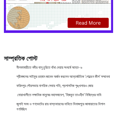
সাম্প্রতিক পোস্ট
নীলফামারীতে নদীর বালু চুরিতে বাঁধা দেয়ায় সংঘর্ষে আহত- ৬
শ্রীমঙ্গলের সাইফুর রহমান জাবেদ অর্জন করলেন আন্তর্জাতিক ‘গোল্ডেন কীস’ সম্মাননা
ফরিদপুর পৌরসভায় নাগরিক সেবায় গতি, প্রশাসনিক শৃঙ্খলায়ও জোর
নোয়াখালীতে লক্ষাধিক মানুষের মহাসমাবেশ, ‘হিজবুত তাওহীদ’ নিষিদ্ধের দাবি
জুলাই সনদ ও গণভোটের রায় বাস্তবায়নের দাবিতে দিনাজপুরে জামায়াতের বিশাল
গণমিছিল