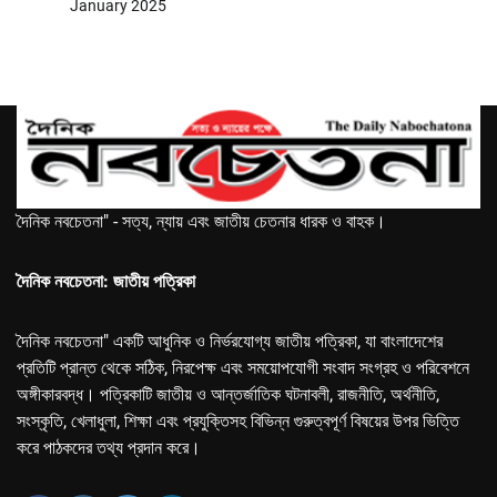
January 2025
দৈনিক নবচেতনা" - সত্য, ন্যায় এবং জাতীয় চেতনার ধারক ও বাহক।
দৈনিক নবচেতনা: জাতীয় পত্রিকা
দৈনিক নবচেতনা" একটি আধুনিক ও নির্ভরযোগ্য জাতীয় পত্রিকা, যা বাংলাদেশের
প্রতিটি প্রান্ত থেকে সঠিক, নিরপেক্ষ এবং সময়োপযোগী সংবাদ সংগ্রহ ও পরিবেশনে
অঙ্গীকারবদ্ধ। পত্রিকাটি জাতীয় ও আন্তর্জাতিক ঘটনাবলী, রাজনীতি, অর্থনীতি,
সংস্কৃতি, খেলাধুলা, শিক্ষা এবং প্রযুক্তিসহ বিভিন্ন গুরুত্বপূর্ণ বিষয়ের উপর ভিত্তি
করে পাঠকদের তথ্য প্রদান করে।