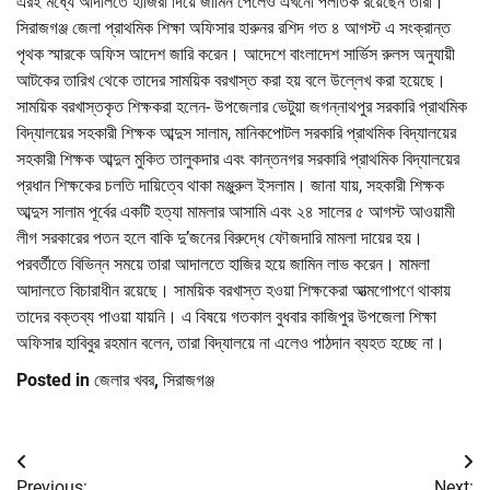
এরই মধ্যে আদালতে হাজিরা দিয়ে জামিন পেলেও এখনো পলাতক রয়েছেন তারা।
সিরাজগঞ্জ জেলা প্রাথমিক শিক্ষা অফিসার হারুনর রশিদ গত ৪ আগস্ট এ সংক্রান্ত
পৃথক স্মারকে অফিস আদেশ জারি করেন। আদেশে বাংলাদেশ সার্ভিস রুলস অনুযায়ী
আটকের তারিখ থেকে তাদের সাময়িক বরখাস্ত করা হয় বলে উল্লেখ করা হয়েছে।
সাময়িক বরখাস্তকৃত শিক্ষকরা হলেন- উপজেলার ভেটুয়া জগন্নাথপুর সরকারি প্রাথমিক
বিদ্যালয়ের সহকারী শিক্ষক আব্দুস সালাম, মানিকপোটল সরকারি প্রাথমিক বিদ্যালয়ের
সহকারী শিক্ষক আব্দুল মুকিত তালুকদার এবং কান্তনগর সরকারি প্রাথমিক বিদ্যালয়ের
প্রধান শিক্ষকের চলতি দায়িত্বে থাকা মঞ্জুরুল ইসলাম। জানা যায়, সহকারী শিক্ষক
আব্দুস সালাম পূর্বের একটি হত্যা মামলার আসামি এবং ২৪ সালের ৫ আগস্ট আওয়ামী
লীগ সরকারের পতন হলে বাকি দু’জনের বিরুদ্ধে ফৌজদারি মামলা দায়ের হয়।
পরবর্তীতে বিভিন্ন সময়ে তারা আদালতে হাজির হয়ে জামিন লাভ করেন। মামলা
আদালতে বিচারাধীন রয়েছে। সাময়িক বরখাস্ত হওয়া শিক্ষকেরা আত্মগোপণে থাকায়
তাদের বক্তব্য পাওয়া যায়নি। এ বিষয়ে গতকাল বুধবার কাজিপুর উপজেলা শিক্ষা
অফিসার হাবিবুর রহমান বলেন, তারা বিদ্যালয়ে না এলেও পাঠদান ব্যহত হচ্ছে না।
Posted in
জেলার খবর
,
সিরাজগঞ্জ
Post
Previous:
Next: