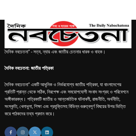
দৈনিক নবচেতনা" - সত্য, ন্যায় এবং জাতীয় চেতনার ধারক ও বাহক।
দৈনিক নবচেতনা: জাতীয় পত্রিকা
দৈনিক নবচেতনা" একটি আধুনিক ও নির্ভরযোগ্য জাতীয় পত্রিকা, যা বাংলাদেশের
প্রতিটি প্রান্ত থেকে সঠিক, নিরপেক্ষ এবং সময়োপযোগী সংবাদ সংগ্রহ ও পরিবেশনে
অঙ্গীকারবদ্ধ। পত্রিকাটি জাতীয় ও আন্তর্জাতিক ঘটনাবলী, রাজনীতি, অর্থনীতি,
সংস্কৃতি, খেলাধুলা, শিক্ষা এবং প্রযুক্তিসহ বিভিন্ন গুরুত্বপূর্ণ বিষয়ের উপর ভিত্তি
করে পাঠকদের তথ্য প্রদান করে।