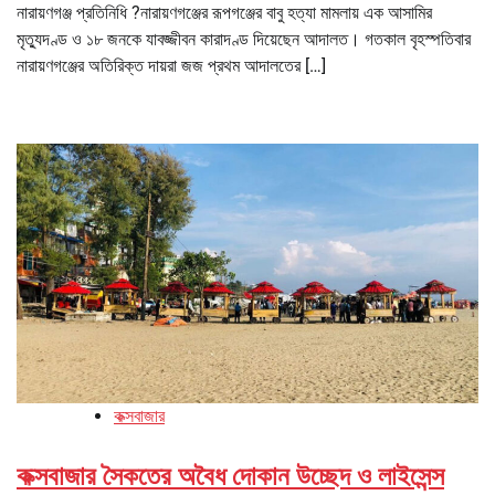
নারায়ণগঞ্জ প্রতিনিধি ?নারায়ণগঞ্জের রূপগঞ্জের বাবু হত্যা মামলায় এক আসামির
মৃত্যুদণ্ড ও ১৮ জনকে যাবজ্জীবন কারাদণ্ড দিয়েছেন আদালত। গতকাল বৃহস্পতিবার
নারায়ণগঞ্জের অতিরিক্ত দায়রা জজ প্রথম আদালতের […]
কক্সবাজার
কক্সবাজার সৈকতের অবৈধ দোকান উচ্ছেদ ও লাইসেন্স