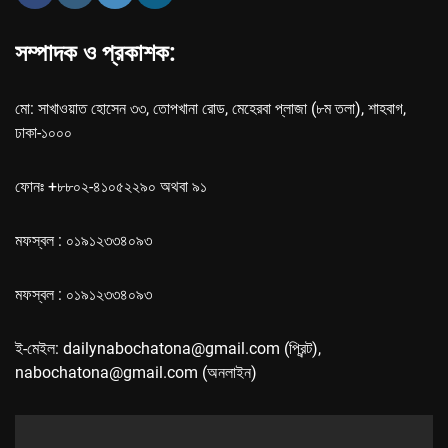
সম্পাদক ও প্রকাশক:
মো: সাখাওয়াত হোসেন ৩৩, তোপখানা রোড, মেহেরবা প্লাজা (৮ম তলা), শাহবাগ,
ঢাকা-১০০০
ফোনঃ +৮৮০২-৪১০৫২২৯০ অথবা ৯১
মফস্বল : ০১৯১২৩৩৪০৯৩
মফস্বল : ০১৯১২৩৩৪০৯৩
ই-মেইল: dailynabochatona@gmail.com (প্রিন্ট),
nabochatona@gmail.com (অনলাইন)