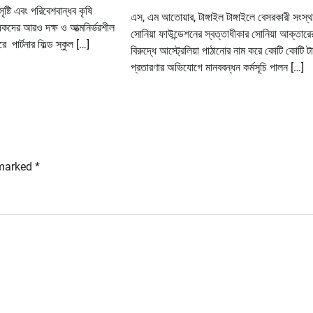
ষ্টি এবং পরিবেশবান্ধব কৃষি
এস, এম আতোয়ার, টাঙ্গাইল টাঙ্গাইলে বেসরকারী সংস্থ
ৃষকদের আরও দক্ষ ও আত্মনির্ভরশীল
সোনিয়া ফাউন্ডেশনের স্বত্তাধীকার সোনিয়া আক্তারে
 পার্টনার ফিল্ড স্কুল […]
বিরুদ্ধে আস্ট্রেলিয়া পাঠানোর নাম করে কোটি কোটি ট
প্রতারণার অভিযোগে মানববন্ধন কর্মসূচি পালন […]
 marked
*