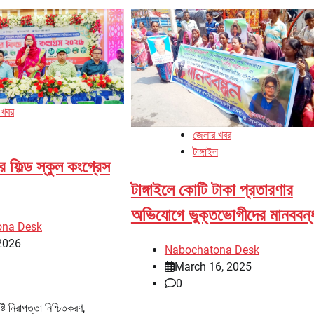
 খবর
জেলার খবর
টাঙ্গাইল
র ফিল্ড স্কুল কংগ্রেস
টাঙ্গাইলে কোটি টাকা প্রতারণার
অভিযোগে ভুক্তভোগীদের মানববন্
ona Desk
2026
Nabochatona Desk
March 16, 2025
0
্টি নিরাপত্তা নিশ্চিতকরণ,