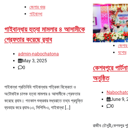
জেলার খবর
গাইবান্ধা
গাইবান্ধায় হত্যা মামলার ৪ আসামীকে
গ্রেফতার করেছে র‌্যাব
জেলার
যশোর
admin-nabochatona
May 3, 2025
কেশবপুরে পার্টনা
0
অনুষ্ঠিত
গাইবান্ধা প্রতিনিধি গাইবান্ধায় পত্রিকা বিক্রেতা ও
Nabochat
অটোবাইক চালক হত্যা মামলার ৪ আসামীকে গ্রেফতার
June 9, 
করেছে র‌্যাব। গতকাল শুক্রবার মধ্যরাতে তথ্য প্রযুক্তি
0
ব্যবহার করে র‌্যাব-১৩, সিপিসি-৩, গাইবান্ধা […]
রাজীব চৌধুরী,কেশবপুর পুষ