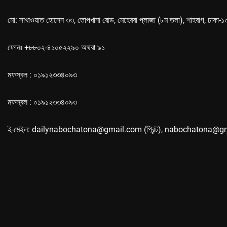
মো: সাখাওয়াত হোসেন ৩৩, তোপখানা রোড, মেহেরবা প্লাজা (৮ম তলা), শাহবাগ, ঢাকা-
ফোনঃ +৮৮০২-৪১০৫২২৯০ অথবা ৯১
মফস্বল : ০১৯১২৩৩৪০৯৩
মফস্বল : ০১৯১২৩৩৪০৯৩
ই-মেইল: dailynabochatona@gmail.com (প্রিন্ট), nabochatona@g