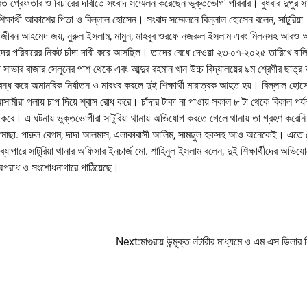
ের দ্রত গ্রেফতার ও বিচারের দাবীতে সংবাদ সম্মেলন করেছেন ভুক্তভোগী পরিবার। বুধবার দুপুর স
 শিক্ষার্থী আকাশের পিতা ও বিল্লাল হোসেন। সংবাদ সম্মেলনে বিল্লাল হোসেন বলেন, সাটুরিয়া
িন, জীবন আহমেদ জয়, নুরুল ইসলাম, মামুন, মাহবুব ওরফে নজরুল ইসলাম এবং মিলনসহ আরও অ
মাদের পরিবারের নিকট চাঁদা দাবী করে আসছিল। তাদের বেধে দেওয়া ২৩-০৭-২০২৫ তারিখে বালিয
ী সাভার বাজার সেলুনের পাশ থেকে এবং আব্দুর রহমান খান উচ্চ বিদ্যালয়ের ৯ম শ্রেণীর ছাত্
্ধ করে অমানবিক নির্যাতন ও মারধর করলে দুই শিক্ষার্থী মারাত্বক আহত হয়। বিল্লাল হোস
মীরা গলায় চাপ দিয়ে শ্বাস রোধ করে। চাঁদার টাকা না পাওায় সকাল ৮ টা থেকে বিকাল পর্য
দ করে। এ ঘটনায় ভুক্তভোগীরা সাটুরিয়া থানায় অভিযোগ করতে গেলে থানায় তা গ্রহণ করেনি
 মোছা. পারুল বেগম, দাদা আলমাস, এলাকাবাসী আলিম, সামছুল হকসহ আও অনেকেই। এতে 
 ব্যাপারে সাটুরিয়া থানার অফিসার ইনচার্জ মো. শাহিনুল ইসলাম বলেন, দুই শিক্ষার্থীদের অভিয
অপরাধ ও সংশোধনাগারে পাঠিয়েছে।
Next:
মাগুরায় উন্মুক্ত লটারীর মাধ্যমে ও এম এস ডিলার 