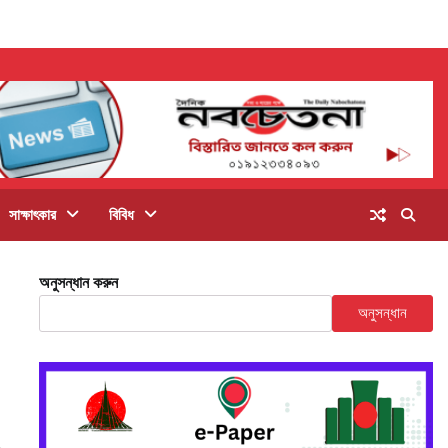
সাক্ষাৎকার
বিবিধ
অনুসন্ধান করুন
অনুসন্ধান