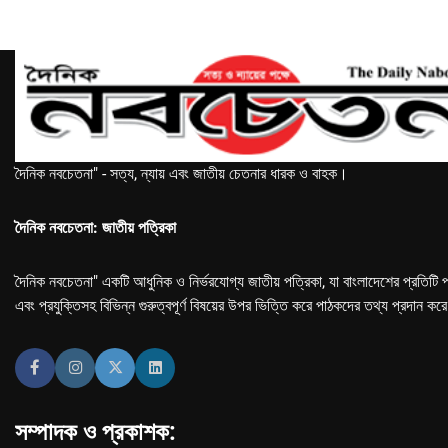
দৈনিক নবচেতনা" - সত্য, ন্যায় এবং জাতীয় চেতনার ধারক ও বাহক।
দৈনিক নবচেতনা: জাতীয় পত্রিকা
দৈনিক নবচেতনা" একটি আধুনিক ও নির্ভরযোগ্য জাতীয় পত্রিকা, যা বাংলাদেশের প্রতিটি প
এবং প্রযুক্তিসহ বিভিন্ন গুরুত্বপূর্ণ বিষয়ের উপর ভিত্তি করে পাঠকদের তথ্য প্রদান কর
সম্পাদক ও প্রকাশক: