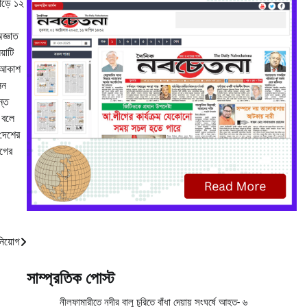
াড়ে ১২
জ্ঞাত
়াটি
র আকাশ
েন
ন্ত
 বলে
দেশের
োগের
নিয়োগ
সাম্প্রতিক পোস্ট
নীলফামারীতে নদীর বালু চুরিতে বাঁধা দেয়ায় সংঘর্ষে আহত- ৬