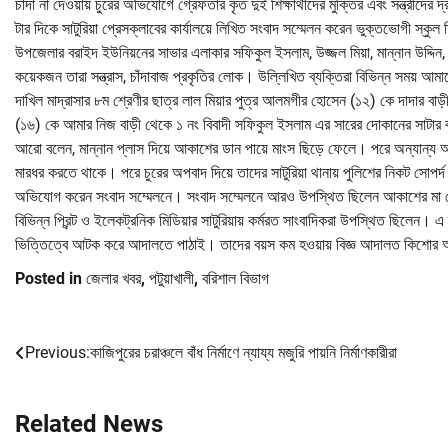
চাঁদা না দেওয়ায় চুরের অভিযোগে গ্রেফতার কৃত দুই শিক্ষার্থীদের মুক্তির এবং সন্ত্রীদ
টার দিকে সাটুরিয়া প্রেসক্লাবের কার্যালয়ে লিখিত সংবাদ সম্মেলন করেন ভুক্তভোগী স্কুল
উপজেলার বরাইদ ইউনিয়নের সাভার এলাকার সফিকুল ইসলাম, উজ্জল মিয়া, মান্নান উদ্দ
কয়েকজন তারা সন্ত্রাস, চাঁদাবাজ প্রকৃতির লোক। উল্লিখিত ব্যক্তিরা বিভিন্ন সময় আ
দাখিল মাদ্রাসার ৮ম শ্রেণীর ছাত্র লাল মিয়ার পুত্র আলমগীর হোসেন (১২) কে দাদার বাড়
(১৬) কে আমার নিজ বাড়ী থেকে ১ নং বিবাদী সফিকুল ইসলাম এর সারের দোকানের সাটার বন
আরো বলেন, মান্নান প্লাস দিয়ে আকাশের ডান পায়ে মাংস ছিড়ে ফেলে। পরে অন্যান্য আসা
মারধর করতে থাকে। পরে চুরের অপবাদ দিয়ে তাদের সাটুরিয়া থানায় পুলিশের নিকট সোপর্
অভিযোগ করেন সংবাদ সম্মেলনে। সংবাদ সম্মেলনে আরও উপস্থিত ছিলেন আকাশের মা
বিভিন্ন প্রিন্ট ও ইলেকট্রনিক মিডিয়ার সাটুরিয়ায় কর্মরত সাংবাদিকরা উপস্থিত ছিলেন। এ
ভিত্তিত্বে আটক করে আদালতে পাঠাই। তাদের বয়স কম হওয়ায় বিজ্ঞ আদালত কিশোর 
Posted in
জেলার খবর
,
পটুয়াখালী
,
বরিশাল বিভাগ
Previous:
কাজিপুরের চরাঞ্চলে বাঁধ নির্মাণে ন্যায্য মজুরি পায়নি নির্মাণকারীরা
Post
navigation
Related News