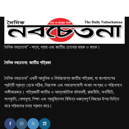
দৈনিক নবচেতনা" - সত্য, ন্যায় এবং জাতীয় চেতনার ধারক ও বাহক।
দৈনিক নবচেতনা: জাতীয় পত্রিকা
দৈনিক নবচেতনা" একটি আধুনিক ও নির্ভরযোগ্য জাতীয় পত্রিকা, যা বাংলাদেশের
প্রতিটি প্রান্ত থেকে সঠিক, নিরপেক্ষ এবং সময়োপযোগী সংবাদ সংগ্রহ ও পরিবেশনে
অঙ্গীকারবদ্ধ। পত্রিকাটি জাতীয় ও আন্তর্জাতিক ঘটনাবলী, রাজনীতি, অর্থনীতি,
সংস্কৃতি, খেলাধুলা, শিক্ষা এবং প্রযুক্তিসহ বিভিন্ন গুরুত্বপূর্ণ বিষয়ের উপর ভিত্তি
করে পাঠকদের তথ্য প্রদান করে।