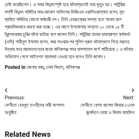
চেষ্টা করেছিলেন। এ সময় বিদ্যুৎস্পৃষ্ট হয়ে ঘটনাস্থলেই তার মৃত্যু হয়। সাটুরিয়া
পল্লী বিদ্যুৎ সমিতির সাব-জোনাল অফিসের ডিজিএম ওয়ালিওয়াল্লাহ বলেন, মৃত
ব্যক্তি সমিতির কোনো কর্মচারী নন। তিনি চোরচক্রের সদস্য হতে পারেন বলে
প্রাথমিকভাবে ধারণা করা হচ্ছে। এর আগে উপজেলায় অন্তত ১০ থেকে ১৫ টি
ট্রান্সফরমার চুরির ঘটনা ঘটেছে বলে জানান তিনি। সাটুরিয়া থানার ভারপ্রাপ্ত কর্মকর্তা
(ওসি) শাহীনুল ইসলাম বলেন, খবর পাওয়ার পর পুলিশ দ্রুত ঘটনাস্থলে গিয়ে মরদেহ
উদ্ধার করে ময়নাতদন্তের জন্য মানিকগঞ্জ সদর হাসপাতাল মর্গে পাঠিয়েছে। এ ঘটনায়
অভিযোগ পেলে আইনগত ব্যবস্থা নেওয়া হবে বলেও তিনি জানান।
Posted in
জেলার খবর
,
ঢাকা বিভাগ
,
মানিকগঞ্জ
Post
Previous:
Next:
navigation
ফেনীতে হেযবুত তওহীদের নারী সম্মেলন
ফেনীতে বেগম খালেদা জিয়ার ৮১তম
অনুষ্ঠিত
জন্মদিনে দোয়া ও মিলাদ মাহফিল
Related News