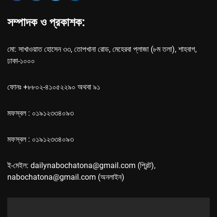
সম্পাদক ও প্রকাশক:
মো: সাখাওয়াত হোসেন ৩৩, তোপখানা রোড, মেহেরবা প্লাজা (৮ম তলা), শাহবাগ,
ঢাকা-১০০০
ফোনঃ +৮৮০২-৪১০৫২২৯০ অথবা ৯১
মফস্বল : ০১৯১২৩৩৪০৯৩
মফস্বল : ০১৯১২৩৩৪০৯৩
ই-মেইল: dailynabochatona@gmail.com (প্রিন্ট),
nabochatona@gmail.com (অনলাইন)