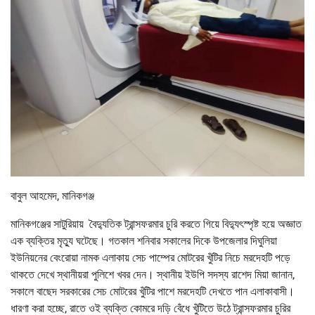
বাবুল আহমেদ, মানিকগঞ্জ
মানিকগঞ্জের সাটুরিয়ায় বৈদ্যুতিক ট্রান্সফরমার চুরি করতে গিয়ে বিদ্যুৎস্পৃষ্ট হয়ে অজ্ঞাত
এক ব্যক্তির মৃত্যু ঘটেছে। গতকাল শনিবার সকালের দিকে উপজেলার দিঘুলিয়া
ইউনিয়নের বেংরোয়া নামক এলাকায় সেচ পাম্পের মোটরের খুঁটির নিচে মরদেহটি পড়ে
থাকতে দেখে স্থানীয়রা পুলিশে খবর দেন। স্থানীয় ইউপি সদস্য রাশেদ মিয়া জানান,
সকালে বাছেদ সরকারের সেচ মোটরের খুঁটির পাশে মরদেহটি দেখতে পান এলাকাবাসী।
ধারণা করা হচ্ছে, রাতে ওই ব্যক্তি কোমরে দড়ি বেঁধে খুঁটিতে উঠে ট্রান্সফরমার চুরির