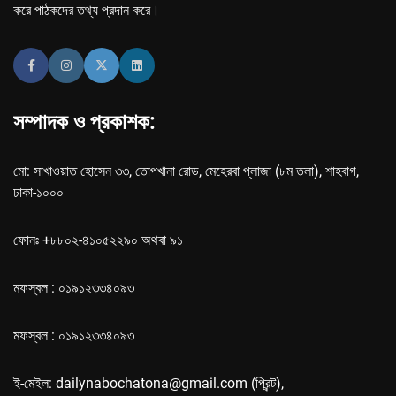
করে পাঠকদের তথ্য প্রদান করে।
সম্পাদক ও প্রকাশক:
মো: সাখাওয়াত হোসেন ৩৩, তোপখানা রোড, মেহেরবা প্লাজা (৮ম তলা), শাহবাগ,
ঢাকা-১০০০
ফোনঃ +৮৮০২-৪১০৫২২৯০ অথবা ৯১
মফস্বল : ০১৯১২৩৩৪০৯৩
মফস্বল : ০১৯১২৩৩৪০৯৩
ই-মেইল: dailynabochatona@gmail.com (প্রিন্ট),