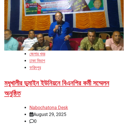
জেলার খবর
ঢাকা বিভাগ
ফরিদপুর
মধুখালীর ডুমাইন ইউনিয়নে বিএনপির কর্মী সম্মেলন
অনুষ্ঠিত
Nabochatona Desk
August 29, 2025
0