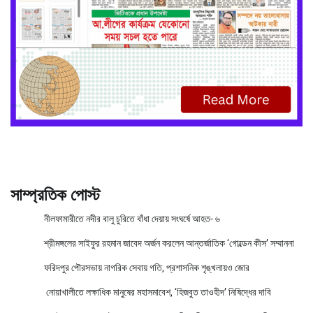
সাম্প্রতিক পোস্ট
নীলফামারীতে নদীর বালু চুরিতে বাঁধা দেয়ায় সংঘর্ষে আহত- ৬
শ্রীমঙ্গলের সাইফুর রহমান জাবেদ অর্জন করলেন আন্তর্জাতিক ‘গোল্ডেন কীস’ সম্মাননা
ফরিদপুর পৌরসভায় নাগরিক সেবায় গতি, প্রশাসনিক শৃঙ্খলায়ও জোর
নোয়াখালীতে লক্ষাধিক মানুষের মহাসমাবেশ, ‘হিজবুত তাওহীদ’ নিষিদ্ধের দাবি