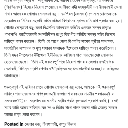
সমাজ কল্যাণ মন্ত্রী ডা. আবু জাফর মো. জাহিদ হোসেন এর ব্যক্তিগত কর্মকর্তা
(প্রিভিলেজ) হিসেবে নিয়োগ পেয়েছেন জাতীয়তাবাদী মৎস্যজীবী দল নীলফামারী জেলা
শাখার আহবায়ক গোলাম মোস্তফা রঞ্জু। ৭এপ্রিল (মঙ্গলবার) গোলাম মোস্তফাকে
মন্ত্রনালয়ের সিনিয়র সহকারী সচিব সঞ্চিতা বিশ্বাসের স্বাক্ষরে নিয়োগ প্রদান করা হয়।
গোলাম মোস্তফা রঞ্জু জেলা বিএনপির আহবায়ক কমিটির একজন সদস্য ছাড়াও
পাশাপাশি জাতীয়তাবাদী মৎসজীবীদল রংপুর বিভাগীয় কমিটির সদস্য সচিব হিসেবে
দায়িত্ব পালন করছেন। তিনি এর আগে জেলা বিএনপির সাবেক ক্রীড়া সম্পাদক,
সাংগঠনিক সম্পাদক ও যুগ্ম সাধারণ সম্পাদক হিসেবেও দায়িত্ব পালন করেছিলেন।
তিনি সদর উপজেলার ইটাখোলা ইউনিয়নের কানিয়াল খাতা গ্রামের মোঃ লোকমান
হোসেনের ছেলে। তিনি এই গুরুত্বপূর্ণ পদে নিয়োগ পাওয়ায় জেলার রাজনৈতিক
নেতাকর্মী, বিভিন্ন শ্রেণি পেশার ব?্যক্তিরাসহ শুভাকাঙ্খীরা শুভেচ্ছা ও অভিনন্দন
জানাচ্ছেন।
গুরুত্বপূর্ণ এই দায়িত্ব পেয়ে গোলাম মোস্তফা রঞ্জু বলেন, আমাকে এই গুরুত্বপূর্ণ
দায়িত্ব প্রদানের জন্য গণপ্রজাতন্ত্রী বাংলাদেশ সরকারের মাননীয় প্রধানমন্ত্রী ও
সমাজকল?্যাণ মন্ত্রণালয়ের মাননীয় মন্ত্রীর প্রতি কৃতজ্ঞতা প্রকাশ করছি। সেই
সাথে আমি আমার দায়িত্ব যেন সৎ ও নিষ্ঠার সাথে পালন করতে পারি এজন্য সকলে
আমার জন্য দোয়া করবেন।
Posted in
জেলার খবর
,
নীলফামারী
,
রংপুর বিভাগ