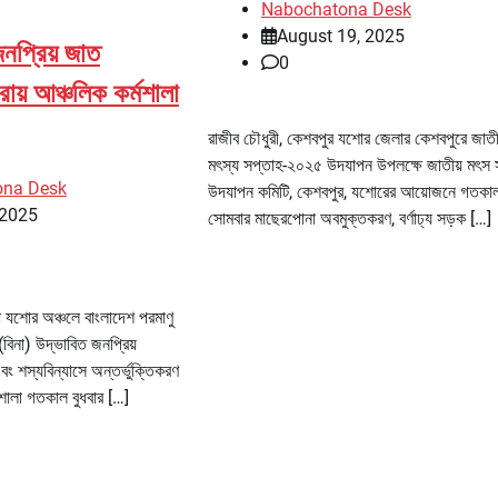
Nabochatona Desk
August 19, 2025
নপ্রিয় জাত
0
রায় আঞ্চলিক কর্মশালা
রাজীব চৌধুরী, কেশবপুর যশোর জেলার কেশবপুরে জাতী
মৎস্য সপ্তাহ-২০২৫ উদযাপন উপলক্ষে জাতীয় মৎস 
ona Desk
উদযাপন কমিটি, কেশবপুর, যশোরের আয়োজনে গতকা
 2025
সোমবার মাছেরপোনা অবমুক্তকরণ, বর্ণাঢ্য সড়ক […]
রা যশোর অঞ্চলে বাংলাদেশ পরমাণু
(বিনা) উদ্ভাবিত জনপ্রিয়
বং শস্যবিন্যাসে অন্তর্ভুক্তিকরণ
শালা গতকাল বুধবার […]