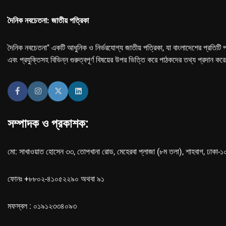
দৈনিক নবচেতনা: জাতীয় পত্রিকা
দৈনিক নবচেতনা" একটি আধুনিক ও নির্ভরযোগ্য জাতীয় পত্রিকা, যা বাংলাদেশের প্রতিটি প
এবং প্রযুক্তিসহ বিভিন্ন গুরুত্বপূর্ণ বিষয়ের উপর ভিত্তি করে পাঠকদের তথ্য প্রদান কর
সম্পাদক ও প্রকাশক:
মো: সাখাওয়াত হোসেন ৩৩, তোপখানা রোড, মেহেরবা প্লাজা (৮ম তলা), শাহবাগ, ঢাকা-
ফোনঃ +৮৮০২-৪১০৫২২৯০ অথবা ৯১
মফস্বল : ০১৯১২৩৩৪০৯৩