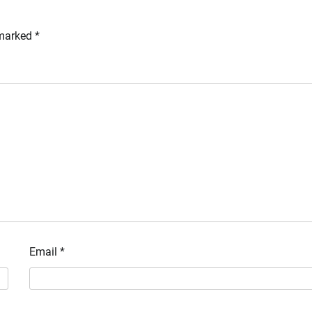
 marked
*
Email
*