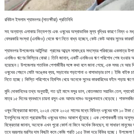
রবিউল ইসলাম শ্যামনগর (সাতক্ষীরা) প্রতিনিধি
সহ অন্যান্য এলাকায় নিত্যপণ্য এবং ওষুধের অস্বাভাবিক মূল্য বৃদ্ধির কারণে নিম্ন ও 
বেসরকারি সংস্থা (এনজিও) থেকে ঋণ নিতে বাধ্য হচ্ছেন, কেউ কেউ আবার সুদের কারবারিদে
শ্যামনগর উপজেলার আটুলিয়া গ্রামের আব্দুস সামাদ,ছয় সদস্যের পরিবারের একমাত্র উপা
এনজিও ঋণের কিস্তির বোঝা। তিনি জানান, একটি এনজিওর ঋণ পরিশোধ শেষ হওয়ার আগেই
হয়েছেন। উপজেলার শতাধিক পেশাজীবীর সঙ্গে কথা বলে জানা গেছে, এক সময় যে আয় দ
ওষুধের পেছনে মোটা অঙ্কের ব্যয়, সড়ানোর পড়াশোনা ও বাসাভাড়ার চাপ। ইজি বাই
নিতে হচ্ছে। কিস্তি পরিশোধে হিমশিম খেয়ে অনেকে সুদের কারবারিদের ফাঁদে পড়ায় ঋ
মুদি দোকানিদের তথ্য অনুযায়ী, গত দুই মাসে মসুর ডাল, বোতলজাত সয়াবিন তেল, প্যাকেটজ
মাত্র ১৫ দিনের ব্যবধানে চায়না রসুন এবং আদার দামও অনুরূপভাবে বেড়েছে। শাকসবজ
ওষুধ বিক্রেতারা জানান, ২০২৪ থেকে ২০২৫ সালের মধ্যে বিভিন্ন ওষুধের দাম ১০ টাকা থেক
ইনসুলিনের মতো প্রয়োজনীয় ওষুধের দামও আকাশ ছুঁয়েছে। এক পোশাককর্মী তার অসুস্থ ব
বিক্রেতারা জানান, অনেকে এখন পুরো কোর্স না কিনে অর্ধেক কিনছেন, যা সাধারণ মানুষ
তবে ব্রয়লার মুরগির দাম কিছুটা কমে কেজি প্রতি ১৫৫ টাকা দরে বিক্রি হচ্ছে। উপজেলা নির