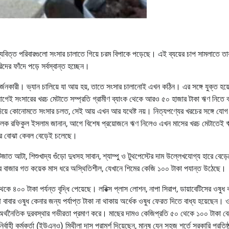
মধ্যবিত্ত পরিবারগুলো সংসার চালাতে গিয়ে চরম বিপাকে পড়েছে। এই ব্যয়ের চাপ সামলাতে তা
র ফাঁদে পড়ে সর্বস্বান্ত হচ্ছেন।
র্জনকারী। ভ্যান চালিয়ে যা আয় হয়, তাতে সংসার চালানোই এখন কঠিন। এর সঙ্গে যুক্ত হয়
 সংসারের খরচ মেটাতে সম্প্রতি গ্রামীণ ব্যাংক থেকে আরও ৫০ হাজার টাকা ঋণ নিতে ব
িয়ে কোনোমতে সংসার চলত, সেই আয় এখন আর যথেষ্ট নয়। নিত্যপণ্যের খরচের সঙ্গে যোগ 
ক চালক রফিকুল ইসলাম জানান, আগে বিশেষ প্রয়োজনে ঋণ নিলেও এখন মাসের খরচ মেটাতেই 
ণের বোঝা কেবল বেড়েই চলেছে।
াত আটা, শিশুখাদ্য গুঁড়ো দুধসহ সাবান, শ্যাম্পু ও টুথপেস্টের দাম উল্লেখযোগ্য হারে বেড
ির বাজার গত কয়েক মাস ধরে অস্থিতিশীল, যেখানে শিমের কেজি ১০০ টাকা পযান্ত উঠেছে।
ে ৪০০ টাকা পর্যন্ত বৃদ্ধি পেয়েছে। লরিক্স প্লাস লোশন, নাপা সিরাপ, ডায়াবেটিসের ওষুধ
াবার ওষুধ কেনার জন্য পর্যাপ্ত টাকা না থাকায় অর্ধেক ওষুধ ফেরত দিতে বাধ্য হয়েছেন। ও
ের অর্থনৈতিক দুরবস্থার গভীরতা প্রমাণ করে। মাছের দামও কেজিপ্রতি ৫০ থেকে ১০০ টাকা ব
্বাহী কর্মকর্তা (ইউএনও) মিথীলা দাস পরামর্শ দিয়েছেন, মানুষ যেন সহজ শর্তে সরকারি প্রতিষ্