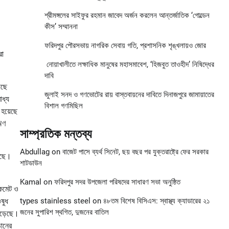
শ্রীমঙ্গলের সাইফুর রহমান জাবেদ অর্জন করলেন আন্তর্জাতিক ‘গোল্ডেন
কীস’ সম্মাননা
ফরিদপুর পৌরসভায় নাগরিক সেবায় গতি, প্রশাসনিক শৃঙ্খলায়ও জোর
রা
নোয়াখালীতে লক্ষাধিক মানুষের মহাসমাবেশ, ‘হিজবুত তাওহীদ’ নিষিদ্ধের
দাবি
েছে
জুলাই সনদ ও গণভোটের রায় বাস্তবায়নের দাবিতে দিনাজপুরে জামায়াতের
াধ্য
বিশাল গণমিছিল
হয়েছে
ঋণ
সাম্প্রতিক মন্তব্য
Abdullag
on
বাজেট পাসে ব্যর্থ সিনেট, ছয় বছর পর যুক্তরাষ্ট্রে ফের সরকার
়েছে।
শাটডাউন
Kamal
on
ফরিদপুর সদর উপজেলা পরিষদের সাধারণ সভা অনুষ্ঠিত
 কমেট ও
ষুধ
types stainless steel
on
৪৮তম বিশেষ বিসিএস: স্বাস্থ্য ক্যাডারের ২১
জনের সুপারিশ স্থগিত, দুজনের বাতিল
েড়েছে।
ঠানের