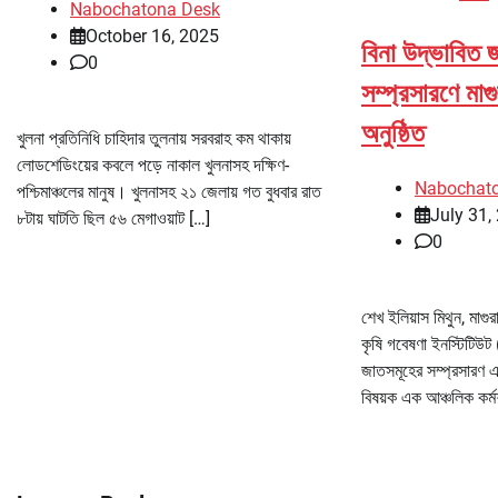
Nabochatona Desk
October 16, 2025
বিনা উদ্ভাবিত জ
0
সম্প্রসারণে মাগু
অনুষ্ঠিত
খুলনা প্রতিনিধি চাহিদার তুলনায় সরবরাহ কম থাকায়
লোডশেডিংয়ের কবলে পড়ে নাকাল খুলনাসহ দক্ষিণ-
Nabochat
পশ্চিমাঞ্চলের মানুষ। খুলনাসহ ২১ জেলায় গত বুধবার রাত
July 31,
৮টায় ঘাটতি ছিল ৫৬ মেগাওয়াট […]
0
শেখ ইলিয়াস মিথুন, মাগু
কৃষি গবেষণা ইনস্টিটিউট 
জাতসমূহের সম্প্রসারণ এ
বিষয়ক এক আঞ্চলিক কর্ম