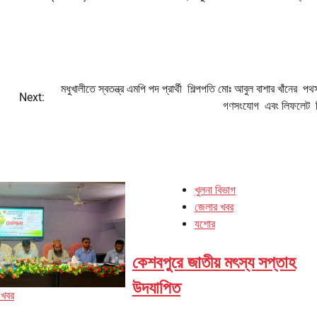
মধুখালীতে স্বতন্ত্র এমপি পদ প্রার্থী শিল্পপতি মোঃ আবুল বাশার খাঁনের প
Next:
গণসংযোগ এবং লিফলেট 
খুলনা বিভাগ
জেলার খবর
যশোর
কেশবপুরে জাতীয় মৎস্য সপ্তাহ
উদযাপিত
 খবর