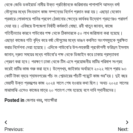
থেকে জেভি ডকইয়ার্ড নামীয় উক্ত প্রতিষ্ঠানকে জরিমানার পাশাপাশি আসন্ন বর্সা
মৌসুমের মধ্যে সিংহভাগ কাজ সম্পন্নের নির্দেশ প্রদান করা হয়। এছাড়া যেকোন
প্রকারে লোকালয়ে পানির প্রবেশ ঠেকানোর ক্ষেত্রে কার্যকর উদ্যোগ গ্রহণেরও পরামর্শ
দেয়া হয়। এবিষয়ে উপজেলা নির্বাহী কর্মকর্তা মোছা. রনী খাতুন জানান, কাজে
গতিহীনতার কারনে পাউবোর পক্ষ থেকে ঠিকাদারকে ৫০ লাখ জরিামানা করা হয়েছে।
এছাড়া কাজের গতি বৃদ্ধি করে বর্ষা মৌসুমের মধ্যে ভাঙন কবলিত অংশসমুহকে সুরক্ষিত
করার নির্দেশনা দেয়া হয়েছে। এদিকে পাউবো’র উপ-সহকারী প্রকৌশলী ফরিদুল ইসলাম
জানান, দ্রুত সময়ের মধ্যে পাউবো’র পক্ষ থেকে ডিজাইন করে ঢাকায় প্রস্তাবনা
প্রেরণ করা হবে। পরক্ষণে ঢাকা থেকে টিম এসে প্রয়োজনীয় মাটির পরিমাপ সংগ্রহ
করেই মাটির কাজ শুরু করা হবে। উল্লেখ্য, জাইকার অর্থায়নে ২০২২ সালে প্রায় ৯৩
কোটি টাকা ব্যয়ে শ্যামনগরের পাঁচ নং পোল্ডারের পাঁচটি পয়েন্টে কাজ শুর“হয়। দুই বছর
মেয়াদী উক্ত প্রকল্পের কাজ ২০২৪ সালে শেষ হওয়ার কথা ছিল। অথচ ২০২৫ সালের
মাঝামাঝি এসেও কাজের মাত্র ২০ শতাংশ শেষ হয়েছে বলে দাবি স্থানীয়দের।
Posted in
জেলার খবর
,
সাতক্ষীরা
Post
Previous:
Next: