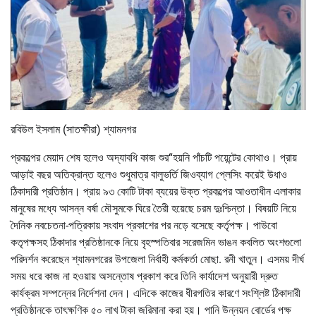
রবিউল ইসলাম (সাতক্ষীরা) শ্যামনগর
প্রকল্পের মেয়াদ শেষ হলেও অদ্যাবধি কাজ শুর“হয়নি পাঁচটি পয়েন্টের কোথাও। প্রায়
আড়াই বছর অতিক্রান্ত হলেও শুধুমাত্র বালুভর্তি জিওব্যাগ প্লেসিং করেই উধাও
ঠিকাদারী প্রতিষ্ঠান। প্রায় ৯৩ কোটি টাকা ব্যয়ের উক্ত প্রকল্পের আওতাধীন এলাকার
মানুষের মধ্যে আসন্ন বর্ষা মৌসুমকে ঘিরে তৈরী হয়েছে চরম দুঃশ্চিন্তা। বিষয়টি নিয়ে
দৈনিক নবচেতনা-পত্রিকায় সংবাদ প্রকাশের পর নড়ে বসেছে কর্তৃপক্ষ। পাউবো
কতৃপক্ষসহ ঠিকাদার প্রতিষ্ঠানকে নিয়ে বৃহস্পতিবার সরেজমিন ভাঙন কবলিত অংশগুলো
পরিদর্শন করেছেন শ্যামনগরের উপজেলা নির্বাহী কর্মকর্তা মোছা. রনী খাতুন। এসময় দীর্ঘ
সময় ধরে কাজ না হওয়ায় অসন্তোষ প্রকাশ করে তিনি কার্যাদেশ অনুয়ারী দ্রুত
কার্যক্রম সম্পন্নের নির্দেশনা দেন। এদিকে কাজের ধীরগতির কারণে সংশ্লিষ্ট ঠিকাদারী
প্রতিষ্ঠানকে তাৎক্ষণিক ৫০ লাখ টাকা জরিমানা করা হয়। পানি উন্নয়ন বোর্ডের পক্ষ