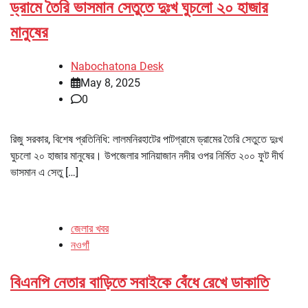
ড্রামে তৈরি ভাসমান সেতুতে দুঃখ ঘুচলো ২০ হাজার
মানুষের
Nabochatona Desk
May 8, 2025
0
রিজু সরকার, বিশেষ প্রতিনিধি: লালমনিরহাটের পাটগ্রামে ড্রামের তৈরি সেতুতে দুঃখ
ঘুচলো ২০ হাজার মানুষের। উপজেলার সানিয়াজান নদীর ওপর নির্মিত ২০০ ফুট দীর্ঘ
ভাসমান এ সেতু […]
জেলার খবর
নওগাঁ
বিএনপি নেতার বাড়িতে সবাইকে বেঁধে রেখে ডাকাতি