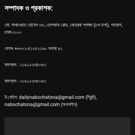
সম্পাদক ও প্রকাশক:
মো: সাখাওয়াত হোসেন ৩৩, তোপখানা রোড, মেহেরবা প্লাজা (৮ম তলা), শাহবাগ,
ঢাকা-১০০০
ফোনঃ +৮৮০২-৪১০৫২২৯০ অথবা ৯১
মফস্বল : ০১৯১২৩৩৪০৯৩
মফস্বল : ০১৯১২৩৩৪০৯৩
ই-মেইল: dailynabochatona@gmail.com (প্রিন্ট),
nabochatona@gmail.com (অনলাইন)