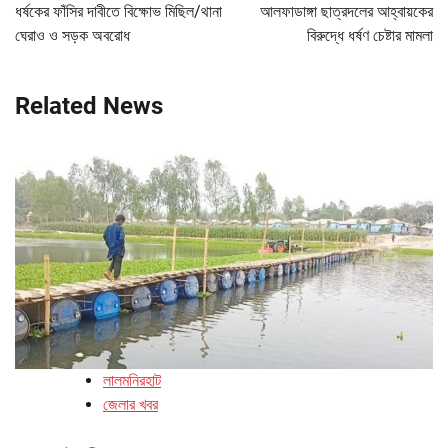
navigation
ধর্ষকের ফাঁসির দাবীতে বিক্ষোভ মিছিল/থানা
আলফাডাঙ্গা ছাত্রদলের আহ্বায়কের
ঘেরাও ও সড়ক অবরোধ
বিরুদ্ধে ধর্ষণ চেষ্টার মামলা
Related News
লালমনিরহাট
জেলার খবর