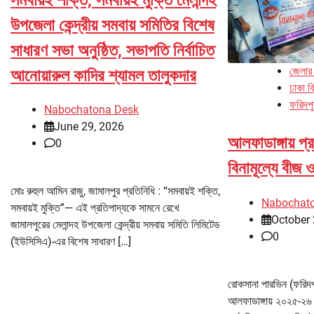
উপজেলা কেন্দ্রীয় সমবায় সমিতির বিশেষ
সাধারণ সভা অনুষ্ঠিত, সভাপতি নির্বাচিত
জেলার
আনোয়ারুল কাদির শ্যামল তালুকদার
ঢাকা ব
ফরিদপু
Nabochatona Desk
June 29, 2026
আলফাডাঙ্গায় প্
0
বিনামূল্যে বীজ 
মোঃ রুহুল আমিন রাজু, জামালপুর প্রতিনিধি : “সমবায়ই শক্তি,
Nabochat
সমবায়ই মুক্তি”— এই প্রতিপাদ্যকে সামনে রেখে
October 
জামালপুরের মেলান্দহ উপজেলা কেন্দ্রীয় সমবায় সমিতি লিমিটেড
0
(ইউসিসিএ)-এর বিশেষ সাধারণ […]
রোকসানা পারভিন (ফরিদপ
আলফাডাঙ্গায় ২০২৫-২৬ 