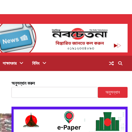
সাক্ষাৎকার
বিবিধ
অনুসন্ধান করুন
অনুসন্ধান