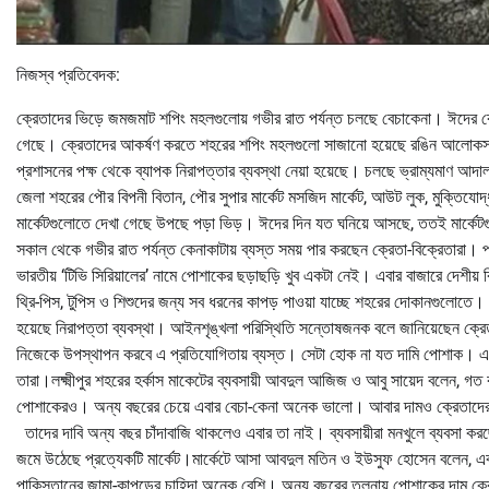
নিজস্ব প্রতিবেদক:
ক্রেতাদের ভিড়ে জমজমাট শপিং মহলগুলোয় গভীর রাত পর্যন্ত চলছে বেচাকেনা। ঈদের ক
গেছে। ক্রেতাদের আকর্ষণ করতে শহরের শপিং মহলগুলো সাজানো হয়েছে রঙিন আলোকসজ্জ
প্রশাসনের পক্ষ থেকে ব্যাপক নিরাপত্তার ব্যবস্থা নেয়া হয়েছে। চলছে ভ্রাম্যমাণ আদাল
জেলা শহরের পৌর বিপনী বিতান, পৌর সুপার মার্কেট মসজিদ মার্কেট, আউট লুক, মুক্তিযোদ্ধা
মার্কেটগুলোতে দেখা গেছে উপছে পড়া ভিড়। ঈদের দিন যত ঘনিয়ে আসছে, ততই মার্কেট
সকাল থেকে গভীর রাত পর্যন্ত কেনাকাটায় ব্যস্ত সময় পার করছেন ক্রেতা-বিক্রেতারা
ভারতীয় ‘টিভি সিরিয়ালের’ নামে পোশাকের ছড়াছড়ি খুব একটা নেই। এবার বাজারে দেশীয় বিভ
থ্রি-পিস, টুপিস ও শিশুদের জন্য সব ধরনের কাপড় পাওয়া যাচ্ছে শহরের দোকানগুলোত
হয়েছে নিরাপত্তা ব্যবস্থা। আইনশৃঙ্খলা পরিস্থিতি সন্তোষজনক বলে জানিয়েছেন ক্রেত
নিজেকে উপস্থাপন করবে এ প্রতিযোগিতায় ব্যস্ত। সেটা হোক না যত দামি পোশাক। এ দি
তারা।লক্ষ্মীপুর শহরের হর্কাস মাকেটের ব্যবসায়ী আবদুল আজিজ ও আবু সায়েদ বলেন, 
পোশাকেরও। অন্য বছরের চেয়ে এবার বেচা-কেনা অনেক ভালো। আবার দামও ক্রেতাদের নাগ
তাদের দাবি অন্য বছর চাঁদাবাজি থাকলেও এবার তা নাই। ব্যবসায়ীরা মনখুলে ব্যবসা 
জমে উঠেছে প্রত্যেকটি মার্কেট।মার্কেটে আসা আবদুল মতিন ও ইউসুফ হোসেন বলেন, এব
পাকিস্তানের জামা-কাপড়ের চাহিদা অনেক বেশি। অন্য বছরের তুলনায় পোশাকের দাম ক্রে