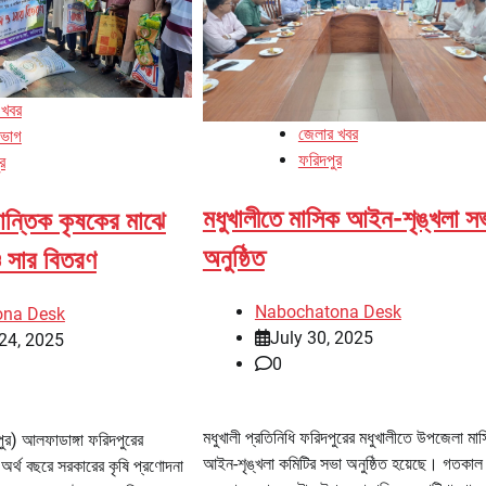
 খবর
জেলার খবর
িভাগ
ফরিদপুর
র
মধুখালীতে মাসিক আইন-শৃঙ্খলা স
রান্তিক কৃষকের মাঝে
অনুষ্ঠিত
ও সার বিতরণ
Nabochatona Desk
ona Desk
July 30, 2025
24, 2025
0
মধুখালী প্রতিনিধি ফরিদপুরের মধুখালীতে উপজেলা মা
ুর) আলফাডাঙ্গা ফরিদপুরের
আইন-শৃঙ্খলা কমিটির সভা অনুষ্ঠিত হয়েছে। গতকাল
অর্থ বছরে সরকারের কৃষি প্রণোদনা