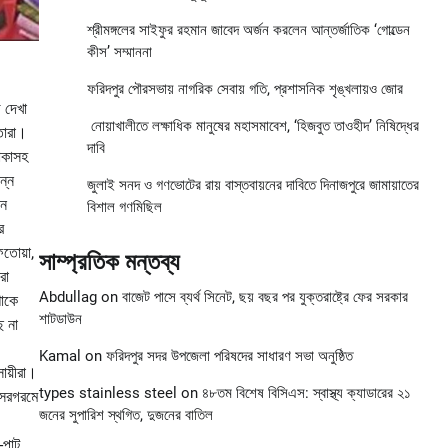
শ্রীমঙ্গলের সাইফুর রহমান জাবেদ অর্জন করলেন আন্তর্জাতিক ‘গোল্ডেন
কীস’ সম্মাননা
ফরিদপুর পৌরসভায় নাগরিক সেবায় গতি, প্রশাসনিক শৃঙ্খলায়ও জোর
 দেখা
নোয়াখালীতে লক্ষাধিক মানুষের মহাসমাবেশ, ‘হিজবুত তাওহীদ’ নিষিদ্ধের
তারা।
দাবি
লাকাসহ
ন্ন
জুলাই সনদ ও গণভোটের রায় বাস্তবায়নের দাবিতে দিনাজপুরে জামায়াতের
িন
বিশাল গণমিছিল
র
ফতোয়া,
সাম্প্রতিক মন্তব্য
রা
Abdullag
on
বাজেট পাসে ব্যর্থ সিনেট, ছয় বছর পর যুক্তরাষ্ট্রে ফের সরকার
শাকে
শাটডাউন
ে না
Kamal
on
ফরিদপুর সদর উপজেলা পরিষদের সাধারণ সভা অনুষ্ঠিত
ায়ীরা।
types stainless steel
on
৪৮তম বিশেষ বিসিএস: স্বাস্থ্য ক্যাডারের ২১
 সরগরমে
জনের সুপারিশ স্থগিত, দুজনের বাতিল
-পাট