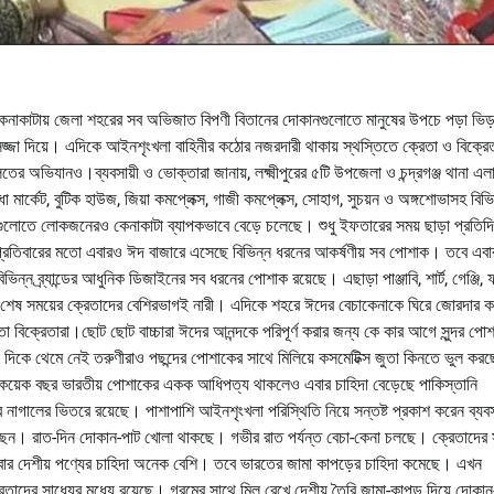
েনাকাটায় জেলা শহরের সব অভিজাত বিপণী বিতানের দোকানগুলোতে মানুষের উপচে পড়া ভিড়
া দিয়ে। এদিকে আইনশৃংখলা বাহিনীর কঠোর নজরদারী থাকায় স্থস্তিতে ক্রেতা ও বিক্রে
তের অভিযানও।ব্যবসায়ী ও ভোক্তারা জানায়, লক্ষ্মীপুরের ৫টি উপজেলা ও চন্দ্রগঞ্জ থানা এ
 মার্কেট, বুটিক হাউজ, জিয়া কমপ্লেক্স, গাজী কমপ্লেক্স, সোহাগ, সুচয়ন ও অঙ্গশোভাসহ বিভি
গুলোতে লোকজনেরও কেনাকাটা ব্যাপকভাবে বেড়ে চলেছে। শুধু ইফতারের সময় ছাড়া প্রতিদ
। প্রতিবারের মতো এবারও ঈদ বাজারে এসেছে বিভিন্ন ধরনের আকর্ষণীয় সব পোশাক। তবে এবা
িন্ন ব্র্যান্ডের আধুনিক ডিজাইনের সব ধরনের পোশাক রয়েছে। এছাড়া পাঞ্জাবি, শার্ট, গেঞ্জি, 
ে। শেষ সময়ের ক্রেতাদের বেশিরভাগই নারী। এদিকে শহরে ঈদের বেচাকেনাকে ঘিরে জোরদার ক
া বিক্রেতারা।ছোট ছোট বাচ্চারা ঈদের আনন্দকে পরিপূর্ণ করার জন্য কে কার আগে সুন্দর পো
কে থেমে নেই তরুণীরাও পছন্দের পোশাকের সাথে মিলিয়ে কসমেটিক্স জুতা কিনতে ভুল করছ
গত কয়েক বছর ভারতীয় পোশাকের একক আধিপত্য থাকলেও এবার চাহিদা বেড়েছে পাকিস্তানি
ালের ভিতরে রয়েছে। পাশাপাশি আইনশৃংখলা পরিস্থিতি নিয়ে সন্তষ্ট প্রকাশ করেন ব্যবস
করছেন। রাত-দিন দোকান-পাট খোলা থাকছে। গভীর রাত পর্যন্ত বেচা-কেনা চলছে। ক্রেতাদের
ার দেশীয় পণ্যের চাহিদা অনেক বেশি। তবে ভারতের জামা কাপড়ের চাহিদা কমেছে। এখন
তাদের সাধ্যের মধ্যে রয়েছে। গরমের সাথে মিল রেখে দেশীয় তৈরি জামা-কাপড় দিয়ে দোকান