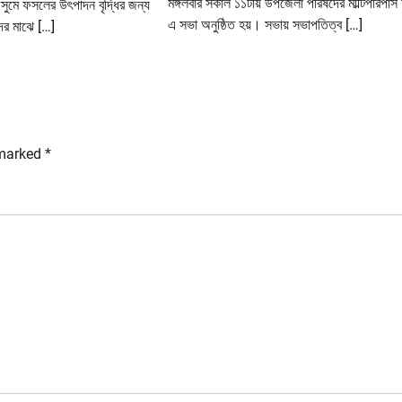
মঙ্গলবার সকাল ১১টায় উপজেলা পরিষদের মাল্টিপারপাস
ৌসুমে ফসলের উৎপাদন বৃদ্ধির জন্য
এ সভা অনুষ্ঠিত হয়। সভায় সভাপতিত্ব […]
দের মাঝে […]
 marked
*