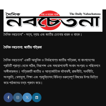
দৈনিক নবচেতনা" - সত্য, ন্যায় এবং জাতীয় চেতনার ধারক ও বাহক।
দৈনিক নবচেতনা: জাতীয় পত্রিকা
দৈনিক নবচেতনা" একটি আধুনিক ও নির্ভরযোগ্য জাতীয় পত্রিকা, যা বাংলাদেশের
প্রতিটি প্রান্ত থেকে সঠিক, নিরপেক্ষ এবং সময়োপযোগী সংবাদ সংগ্রহ ও পরিবেশনে
অঙ্গীকারবদ্ধ। পত্রিকাটি জাতীয় ও আন্তর্জাতিক ঘটনাবলী, রাজনীতি, অর্থনীতি,
সংস্কৃতি, খেলাধুলা, শিক্ষা এবং প্রযুক্তিসহ বিভিন্ন গুরুত্বপূর্ণ বিষয়ের উপর ভিত্তি
করে পাঠকদের তথ্য প্রদান করে।