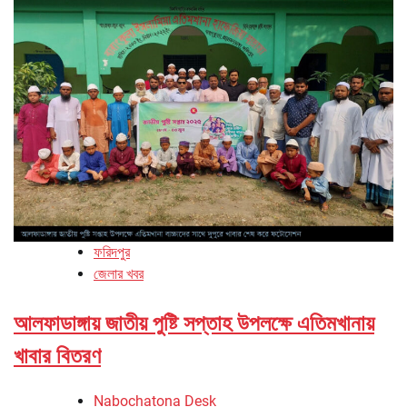
ফরিদপুর
জেলার খবর
আলফাডাঙ্গায় জাতীয় পুষ্টি সপ্তাহ উপলক্ষে এতিমখানায়
খাবার বিতরণ
Nabochatona Desk