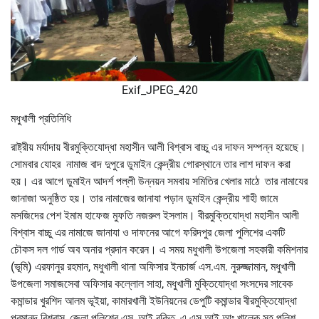
Exif_JPEG_420
মধুখালী প্রতিনিধি
রাষ্ট্রীয় মর্যাদায় বীরমুক্তিযোদ্ধা মহাসীন আলী বিশ্বাস বাচ্চু এর দাফন সম্পন্ন হয়েছে।
সোমবার যোহর নামাজ বাদ দুপুরে ডুমাইন কেন্দ্রীয় গোরস্থানে তার লাশ দাফন করা
হয়। এর আগে ডুমাইন আদর্শ পল্লী উন্নয়ন সমবায় সমিতির খেলার মাঠে তার নামাযের
জানাজা অনুষ্ঠিত হয়। তার নামাজের জানাযা পড়ান ডুমাইন কেন্দ্রীয় শাহী জামে
মসজিদের পেশ ইমাম হাফেজ মুফতি নজরুল ইসলাম। বীরমুক্তিযোদ্ধা মহাসীন আলী
বিশ্বাস বাচ্চু এর নামাজে জানাযা ও দাফনের আগে ফরিদপুর জেলা পুলিশের একটি
চৌকস দল গার্ড অব অনার প্রদান করেন। এ সময় মধুখালী উপজেলা সহকারী কমিশনার
(ভূমি) এরফানুর রহমান, মধুখালী থানা অফিসার ইনচার্জ এস.এম. নুরুজ্জামান, মধুখালী
উপজেলা সমাজসেবা অফিসার কল্লোল সাহা, মধুখালী মুক্তিযোদ্ধা সংসদের সাবেক
কমান্ডার খুরশিদ আলম ভূইয়া, কামারখালী ইউনিয়নের ডেপুটি কমান্ডার বীরমুক্তিযোদ্ধা
পরমানন্দ বিশ্বাস, জেলা পুলিশের এস, আই রকিত, এ.এস.আই আঃ খালেক সহ পুলিশ