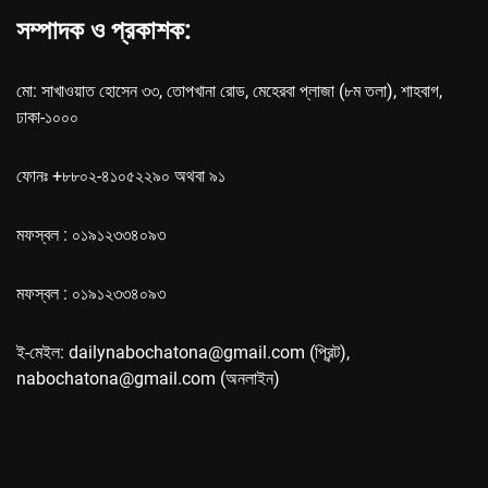
সম্পাদক ও প্রকাশক:
মো: সাখাওয়াত হোসেন ৩৩, তোপখানা রোড, মেহেরবা প্লাজা (৮ম তলা), শাহবাগ,
ঢাকা-১০০০
ফোনঃ +৮৮০২-৪১০৫২২৯০ অথবা ৯১
মফস্বল : ০১৯১২৩৩৪০৯৩
মফস্বল : ০১৯১২৩৩৪০৯৩
ই-মেইল: dailynabochatona@gmail.com (প্রিন্ট),
nabochatona@gmail.com (অনলাইন)