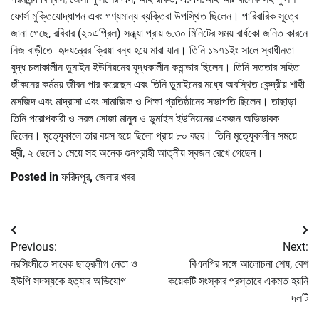
ফোর্স মুক্তিযোদ্ধাগন এবং গণ্যমান্য ব্যক্তিরা উপস্থিত ছিলেন। পারিবারিক সূত্রে
জানা গেছে, রবিবার (২০এপ্রিল) সন্ধ্যা প্রায় ৬.৩০ মিনিটের সময় বার্ধকো জনিত কারনে
নিজ বাড়ীতে হৃদযন্ত্রের ক্রিয়া বন্ধ হয়ে মারা যান। তিনি ১৯৭১ইং সালে স্বাধীনতা
যুদ্ধ চলাকালীন ডুমাইন ইউনিয়নের যুদ্ধকালীন কমান্ডার ছিলেন। তিনি সততার সহিত
জীকনের কর্মময় জীবন পার করেছেন এবং তিনি ডুমাইনের মধ্যে অবস্থিত কেন্দ্রীয় শাহী
মসজিদ এবং মাদ্রাসা এবং সামাজিক ও শিক্ষা প্রতিষ্ঠানের সভাপতি ছিলেন। তাছাড়া
তিনি পরোপকারী ও সরল সোজা মানুষ ও ডুমাইন ইউনিয়নের একজন অভিভাবক
ছিলেন। মৃতে্যুকালে তার বয়স হয়ে ছিলো প্রায় ৮০ বছর। তিনি মৃতে্যুকালীন সময়ে
স্ত্রী, ২ ছেলে ১ মেয়ে সহ অনেক গুনগ্রাহী আত্নীয় স্বজন রেখে গেছেন।
Posted in
ফরিদপুর
,
জেলার খবর
Post
Previous:
Next:
navigation
নরসিংদীতে সাবেক ছাত্রলীগ নেতা ও
বিএনপির সঙ্গে আলোচনা শেষ, বেশ
ইউপি সদস্যকে হত্যার অভিযোগ
কয়েকটি সংস্কার প্রস্তাবে একমত হয়নি
দলটি