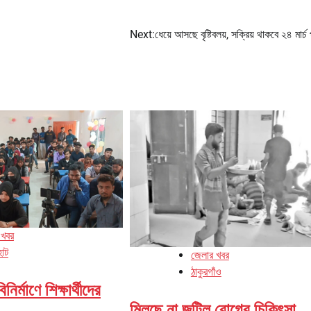
Next:
ধেয়ে আসছে বৃষ্টিবলয়, সক্রিয় থাকবে ২৪ মার্চ 
 খবর
হাট
জেলার খবর
ঠাকুরগাঁও
ির্মাণে শিক্ষার্থীদের
মিলছে না জটিল রোগের চিকিৎসা,