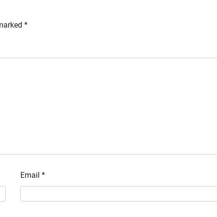
 marked
*
Email
*