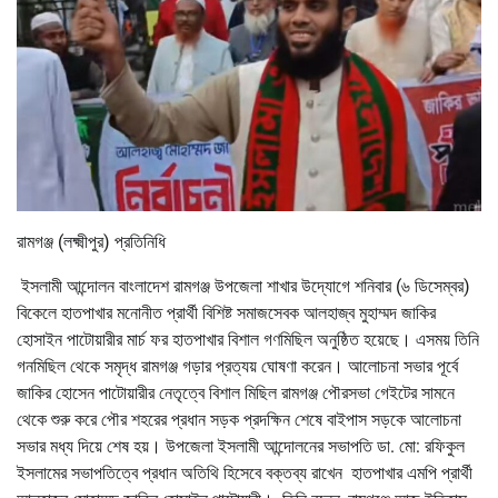
রামগঞ্জ (লক্ষ্মীপুর) প্রতিনিধি
ইসলামী আন্দোলন বাংলাদেশ রামগঞ্জ উপজেলা শাখার উদ্যোগে শনিবার (৬ ডিসেম্বর)
বিকেলে হাতপাখার মনোনীত প্রার্থী বিশিষ্ট সমাজসেবক আলহাজ্ব মুহাম্মদ জাকির
হোসাইন পাটোয়ারীর মার্চ ফর হাতপাখার বিশাল গণমিছিল অনুষ্ঠিত হয়েছে। এসময় তিনি
গনমিছিল থেকে সমৃদ্ধ রামগঞ্জ গড়ার প্রত্যয় ঘোষণা করেন। আলোচনা সভার পূর্বে
জাকির হোসেন পাটোয়ারীর নেতৃত্বে বিশাল মিছিল রামগঞ্জ পৌরসভা গেইটের সামনে
থেকে শুরু করে পৌর শহরের প্রধান সড়ক প্রদক্ষিন শেষে বাইপাস সড়কে আলোচনা
সভার মধ্য দিয়ে শেষ হয়। উপজেলা ইসলামী আন্দোলনের সভাপতি ডা. মো: রফিকুল
ইসলামের সভাপতিত্বে প্রধান অতিথি হিসেবে বক্তব্য রাখেন হাতপাখার এমপি প্রার্থী