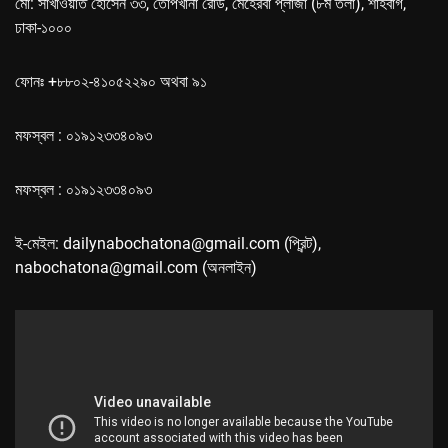
মো: সাখাওয়াত হোসেন ৩৩, তোপখানা রোড, মেহেরবা প্লাজা (৮ম তলা), শাহবাগ,
ঢাকা-১০০০
ফোনঃ +৮৮০২-৪১০৫২২৯০ অথবা ৯১
মফস্বল : ০১৯১২৩৩৪০৯৩
মফস্বল : ০১৯১২৩৩৪০৯৩
ই-মেইল: dailynabochatona@gmail.com (প্রিন্ট),
nabochatona@gmail.com (অনলাইন)