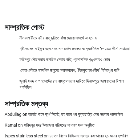
সাম্প্রতিক পোস্ট
নীলফামারীতে নদীর বালু চুরিতে বাঁধা দেয়ায় সংঘর্ষে আহত- ৬
শ্রীমঙ্গলের সাইফুর রহমান জাবেদ অর্জন করলেন আন্তর্জাতিক ‘গোল্ডেন কীস’ সম্মাননা
ফরিদপুর পৌরসভায় নাগরিক সেবায় গতি, প্রশাসনিক শৃঙ্খলায়ও জোর
নোয়াখালীতে লক্ষাধিক মানুষের মহাসমাবেশ, ‘হিজবুত তাওহীদ’ নিষিদ্ধের দাবি
জুলাই সনদ ও গণভোটের রায় বাস্তবায়নের দাবিতে দিনাজপুরে জামায়াতের বিশাল
গণমিছিল
সাম্প্রতিক মন্তব্য
Abdullag
on
বাজেট পাসে ব্যর্থ সিনেট, ছয় বছর পর যুক্তরাষ্ট্রে ফের সরকার শাটডাউন
Kamal
on
ফরিদপুর সদর উপজেলা পরিষদের সাধারণ সভা অনুষ্ঠিত
types stainless steel
on
৪৮তম বিশেষ বিসিএস: স্বাস্থ্য ক্যাডারের ২১ জনের সুপারিশ