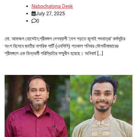
Nabochatona Desk
July 27, 2025
0
মো. আফজল হোসেইন,শ্রীমঙ্গল দেশব্যাপী ‘দেশ গড়তে জুলাই পদযাত্রা’ কর্মসূচির
অংশ হিসেবে জাতীয় নাগরিক পার্টি (এনসিপি) গতকাল শনিবার মৌলভীবাজারের
শ্রীমঙ্গলে এক ভিন্নধর্মী পরিস্থিতির সম্মুখীন হয়েছে। অনিবার্য […]