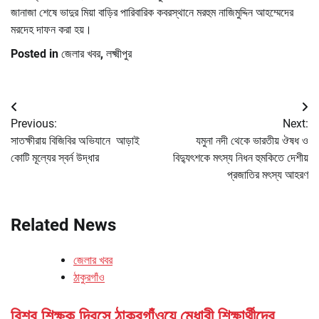
জানাজা শেষে ভাদুর মিয়া বাড়ির পারিবারিক কবরস্থানে মরহুম নাজিমুদ্দিন আহম্মেদের
মরদেহ দাফন করা হয়।
Posted in
জেলার খবর
,
লক্ষ্মীপুর
Post
Previous:
Next:
navigation
সাতক্ষীরায় বিজিবির অভিযানে আড়াই
যমুনা নদী থেকে ভারতীয় ঔষধ ও
কোটি মূল্যের স্বর্ন উদ্ধার
বিদ্যুৎশকে মৎস্য নিধন হুমকিতে দেশীয়
প্রজাতির মৎস্য আহরণ
Related News
জেলার খবর
ঠাকুরগাঁও
বিশ্ব শিক্ষক দিবসে ঠাকুরগাঁওয়ে মেধাবী শিক্ষার্থীদের