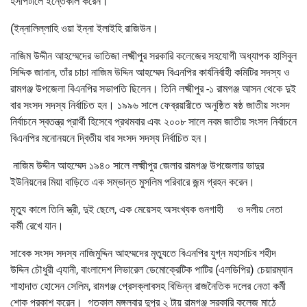
হসপিটালে ইন্তেকাল করেন।
(ইন্নালিল্লাহি ওয়া ইন্না ইলাইহি রাজিউন।
নাজিম উদ্দীন আহম্মেদের ভাতিজা লক্ষ্মীপুর সরকারি কলেজের সহযোগী অধ্যাপক হাসিবুল
সিদ্দিক জানান, তাঁর চাচা নাজিম উদ্দিন আহম্মেদ বিএনপির কার্যনির্বাহী কমিটির সদস্য ও
রামগঞ্জ উপজেলা বিএনপির সভাপতি ছিলেন। তিনি লক্ষ্মীপুর -১ রামগঞ্জ আসন থেকে দুই
বার সংসদ সদস্য নির্বাচিত হন। ১৯৯৬ সালে ফেব্রয়ারীতে অনুষ্ঠিত ষষ্ঠ জাতীয় সংসদ
নির্বাচনে স্বতন্ত্র প্রার্থী হিসেবে প্রথমবার এবং ২০০৮ সালে নবম জাতীয় সংসদ নির্বাচনে
বিএনপির মনোনয়নে দ্বিতীয় বার সংসদ সদস্য নির্বাচিত হন।
নাজিম উদ্দীন আহম্মেদ ১৯৪০ সালে লক্ষ্মীপুর জেলার রামগঞ্জ উপজেলার ভাদুর
ইউনিয়নের মিয়া বাড়িতে এক সম্ভান্ত মুসলিম পরিবারে জন্ম গ্রহন করেন।
মৃত্যু কালে তিনি স্ত্রী, দুই ছেলে, এক মেয়েসহ অসংখ্যক গুনগাহী ও দলীয় নেতা
কর্মী রেখে যান।
সাবেক সংসদ সদস্য নাজিমুদ্দিন আহম্মদের মৃত্যুতে বিএনপির যুগ্ন মহাসচিব শহীদ
উদ্দিন চৌধুরী এ্যানী, বাংলাদেশ লিভারেল ডেমোক্রেটিক পাটির (এলডিপির) চেয়ারম্যান
শাহাদাত হোসেন সেলিম, রামগঞ্জ প্রেসক্লাবসহ বিভিন্ন রাজনৈতিক দলের নেতা কর্মী
শোক প্রকাশ করেন। গতকাল মঙ্গলবার দুপুর ২ টায় রামগঞ্জ সরকারি কলেজ মাঠে