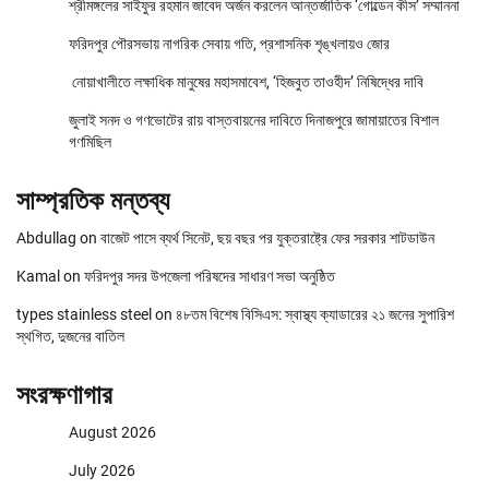
শ্রীমঙ্গলের সাইফুর রহমান জাবেদ অর্জন করলেন আন্তর্জাতিক ‘গোল্ডেন কীস’ সম্মাননা
ফরিদপুর পৌরসভায় নাগরিক সেবায় গতি, প্রশাসনিক শৃঙ্খলায়ও জোর
নোয়াখালীতে লক্ষাধিক মানুষের মহাসমাবেশ, ‘হিজবুত তাওহীদ’ নিষিদ্ধের দাবি
জুলাই সনদ ও গণভোটের রায় বাস্তবায়নের দাবিতে দিনাজপুরে জামায়াতের বিশাল
গণমিছিল
সাম্প্রতিক মন্তব্য
Abdullag
on
বাজেট পাসে ব্যর্থ সিনেট, ছয় বছর পর যুক্তরাষ্ট্রে ফের সরকার শাটডাউন
Kamal
on
ফরিদপুর সদর উপজেলা পরিষদের সাধারণ সভা অনুষ্ঠিত
types stainless steel
on
৪৮তম বিশেষ বিসিএস: স্বাস্থ্য ক্যাডারের ২১ জনের সুপারিশ
স্থগিত, দুজনের বাতিল
সংরক্ষণাগার
August 2026
July 2026