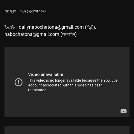
মফস্বল : ০১৯১২৩৩৪০৯৩
ই-মেইল: dailynabochatona@gmail.com (প্রিন্ট),
nabochatona@gmail.com (অনলাইন)