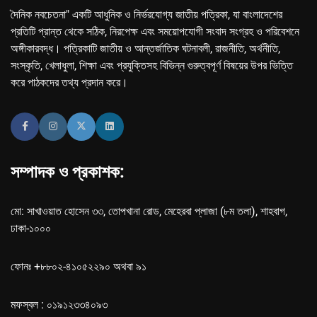
দৈনিক নবচেতনা" একটি আধুনিক ও নির্ভরযোগ্য জাতীয় পত্রিকা, যা বাংলাদেশের
প্রতিটি প্রান্ত থেকে সঠিক, নিরপেক্ষ এবং সময়োপযোগী সংবাদ সংগ্রহ ও পরিবেশনে
অঙ্গীকারবদ্ধ। পত্রিকাটি জাতীয় ও আন্তর্জাতিক ঘটনাবলী, রাজনীতি, অর্থনীতি,
সংস্কৃতি, খেলাধুলা, শিক্ষা এবং প্রযুক্তিসহ বিভিন্ন গুরুত্বপূর্ণ বিষয়ের উপর ভিত্তি
করে পাঠকদের তথ্য প্রদান করে।
সম্পাদক ও প্রকাশক:
মো: সাখাওয়াত হোসেন ৩৩, তোপখানা রোড, মেহেরবা প্লাজা (৮ম তলা), শাহবাগ,
ঢাকা-১০০০
ফোনঃ +৮৮০২-৪১০৫২২৯০ অথবা ৯১
মফস্বল : ০১৯১২৩৩৪০৯৩