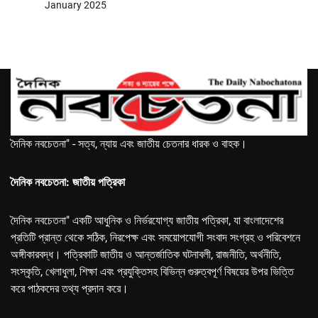
January 2025
দৈনিক নবচেতনা" - সত্য, ন্যায় এবং জাতীয় চেতনার ধারক ও বাহক।
দৈনিক নবচেতনা: জাতীয় পত্রিকা
দৈনিক নবচেতনা" একটি আধুনিক ও নির্ভরযোগ্য জাতীয় পত্রিকা, যা বাংলাদেশের
প্রতিটি প্রান্ত থেকে সঠিক, নিরপেক্ষ এবং সময়োপযোগী সংবাদ সংগ্রহ ও পরিবেশনে
অঙ্গীকারবদ্ধ। পত্রিকাটি জাতীয় ও আন্তর্জাতিক ঘটনাবলী, রাজনীতি, অর্থনীতি,
সংস্কৃতি, খেলাধুলা, শিক্ষা এবং প্রযুক্তিসহ বিভিন্ন গুরুত্বপূর্ণ বিষয়ের উপর ভিত্তি
করে পাঠকদের তথ্য প্রদান করে।