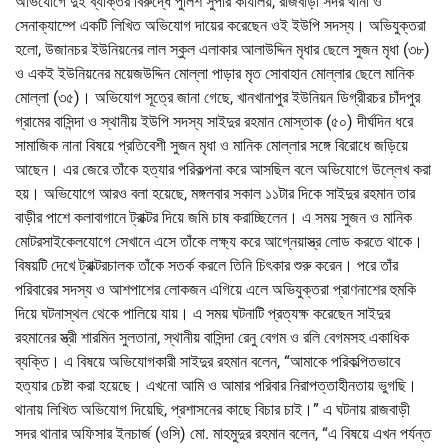
অভিযোগে দুই ব্যক্তির বিরুদ্ধে পুলিশ সুপার কার্যালয়, রাজবাড়ী সদর থানা ও
সেনাক্যাম্পে একটি লিখিত অভিযোগ দায়ের করেছেন ওই ইউপি সদস্য। অভিযুক্তরা
হলো, উজানচর ইউনিয়নের লাল স্কুল এলাকার আলাউদ্দিন মৃধার ছেলে সুজন মৃধা (৩৮)
ও একই ইউনিয়নের ময়েজউদ্দিন মোল্লা পাড়ার মৃত সোবাহান মোল্লার ছেলে মানিক
মোল্লা (৩৫)। অভিযোগ সূত্রে জানা গেছে, খানখানাপুর ইউনিয়ন ডিগ্রীরচর চাঁদপুর
গ্রামের বাসিন্দা ও স্থানীয় ইউপি সদস্য সাইদুর রহমান মোস্তাক (৫০) দীর্ঘদিন ধরে
সামাজিক নানা বিষয়ে প্রতিবেশী সুজন মৃধা ও মানিক মোল্লার সঙ্গে বিরোধে জড়িয়ে
আছেন। এর জেরে তাঁকে হত্যার পরিকল্পনা করে আসছিল বলে অভিযোগে উল্লেখ করা
হয়। অভিযোগে আরও বলা হয়েছে, মঙ্গলবার সকাল ১১টার দিকে সাইদুর রহমান তার
বাড়ীর পাশে কলাবাগানে ট্রাক্টর দিয়ে জমি চাষ করাচ্ছিলেন। এ সময় সুজন ও মানিক
মোটরসাইকেলযোগে সেখানে এসে তাঁকে লক্ষ্য করে আগ্নেয়াস্ত্র লোড করতে থাকে।
বিষয়টি দেখে ট্রাক্টরচালক তাঁকে সতর্ক করলে তিনি চিৎকার শুরু করেন। পরে তাঁর
পরিবারের সদস্য ও আশপাশের লোকজন এগিয়ে এলে অভিযুক্তরা প্রাণনাশের হুমকি
দিয়ে ঘটনাস্থল থেকে পালিয়ে যায়। এ সময় ঘটনাটি প্রত্যক্ষ করেছেন সাইদুর
রহমানের স্ত্রী শারমিন সুলতানা, স্থানীয় বাসিন্দা রেনু বেগম ও রলি বেগমসহ একাধিক
ব্যক্তি। এ বিষয়ে অভিযোগকারী সাইদুর রহমান বলেন, “আমাকে পরিকল্পিতভাবে
হত্যার চেষ্টা করা হয়েছে। এখনো আমি ও আমার পরিবার নিরাপত্তাহীনতায় ভুগছি।
থানায় লিখিত অভিযোগ দিয়েছি, প্রশাসনের কাছে বিচার চাই।” এ ঘটনায় রাজবাড়ী
সদর থানার অফিসার ইনচার্জ (ওসি) মো. মাহমুদুর রহমান বলেন, “এ বিষয়ে এখন পর্যন্ত