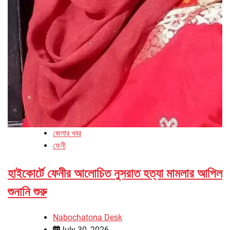
জেলার খবর
ফেনী
হাইকোর্টে ফেনীর আলোচিত নুসরাত হত্যা মামলার আপিল
শুনানি শুরু
Nabochatona Desk
July 30, 2026