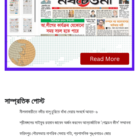
সাম্প্রতিক পোস্ট
নীলফামারীতে নদীর বালু চুরিতে বাঁধা দেয়ায় সংঘর্ষে আহত- ৬
শ্রীমঙ্গলের সাইফুর রহমান জাবেদ অর্জন করলেন আন্তর্জাতিক ‘গোল্ডেন কীস’ সম্মাননা
ফরিদপুর পৌরসভায় নাগরিক সেবায় গতি, প্রশাসনিক শৃঙ্খলায়ও জোর