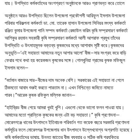
যায়। উপস্থিত কর্মকর্তাদের অংশগ্রহণ অনুষ্ঠানকে আরও প্রাণবন্ত করে তোলে
অনুষ্ঠানে আরও উপস্থিত ছিলেন উপজেলা প্রকৌশলী আরিফুল ইসলাম উপজেলা
পরিবার পরিকল্পনা কর্মকর্তা ডা. মো. তারেক হাসান উপজেলা সিনিয়র মৎস্য কর্মকর্তা
রঞ্জিত কুমার উপজেলা পানি সম্পদ কর্মকর্তা রেজাউল করিম কৃষি সম্প্রসারণ কর্মকর্তা
আশিকুর রহমান সহকারী কৃষি সম্প্রসারণ কর্মকর্তা আলী আশরাফ প্রমুখ তাঁদের
উপস্থিতি ও উৎসাহমূলক বক্তব্য কৃষকদের মধ্যে আশাবাদ সৃষ্টি করে।কৃষকদের
অনুভূতি—‘এই সহায়তা আমাদের নতুন আশার আলো’ বীজ–সার সংগ্রহ করে বাড়ি
ফেরার পথে কথা হয় কয়েকজন কৃষকের সঙ্গে। গোলবুনিয়া গ্রামের কৃষক মফিজুল
ইসলাম বলেন—
“বর্তমান বাজারে সার–বীজের দাম অনেক বেশি। সরকারের এই সহায়তা না পেলে
ঠিকমতো আবাদ শুরুই করতে পারতাম না। এখন নিশ্চিন্তে জমিতে নামতে
পারব।”আরেক কৃষক রফিকুল মল্লিক জানান—
“হাইব্রিড বীজ পেয়ে আমরা খুবই খুশি। এগুলো থেকে ভালো ফলন পাওয়া যায়।
আমাদের মতো প্রান্তিক কৃষকের জন্য এটা বড় সহায়তা।” কৃষি প্রণোদনা—
মোরেলগঞ্জে ধানের উৎপাদনে ইতিবাচক পরিবর্তন গত কয়েক বছরে সরকারি প্রণোদনা
কর্মসূচির ফলে মোরেলগঞ্জ উপজেলায় ধান উৎপাদনে উল্লেখযোগ্য অগ্রগতি হয়েছে।
কৃষি কর্মকর্তাদের ভাষায়, উন্নত জাতের বীজ ব্যবহার ও সঠিক কৃষি প্রযুক্তির