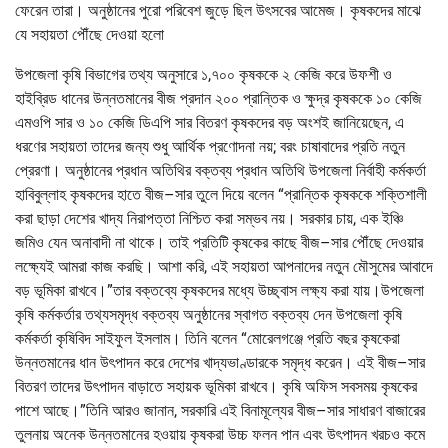
ফেরেন তারা। অনুষ্ঠানের পুরো পরিবেশ জুড়ে ছিল উৎসবের আমেজ। কৃষকদের মাঝে
যে সহায়তা পৌঁছে দেওয়া হলো
উপজেলা কৃষি বিভাগের তথ্য অনুসারে ১,৭০০ কৃষককে ২ কেজি করে উফশী ও
হাইব্রিড ধানের উন্নতমানের বীজ প্রদান ২০০ প্রান্তিক ও ক্ষুদ্র কৃষককে ১০ কেজি
এমওপি সার ও ১০ কেজি ডিএপি সার বিতরণ কৃষকদের বড় অংশই জানিয়েছেন, এ
ধরণের সহায়তা তাদের জন্য শুধু আর্থিক প্রণোদনা নয়; বরং চাষাবাদের প্রতি নতুন
প্রেরণা। অনুষ্ঠানের প্রধান অতিথির বক্তব্য প্রধান অতিথি উপজেলা নির্বাহী কর্মকর্তা
হাবিবুল্লাহ কৃষকদের হাতে বীজ–সার তুলে দিয়ে বলেন “প্রান্তিক কৃষককে শক্তিশালী
করা ছাড়া দেশের খাদ্য নিরাপত্তা নিশ্চিত করা সম্ভব নয়। সরকার চায়, এক ইঞ্চি
জমিও যেন অনাবাদী না থাকে। তাই প্রতিটি কৃষকের কাছে বীজ–সার পৌঁছে দেওয়ার
লক্ষ্যেই আমরা কাজ করছি। আশা করি, এই সহায়তা আপনাদের নতুন মৌসুমের আবাদে
বড় ভূমিকা রাখবে।”তার বক্তব্যে কৃষকদের মধ্যে উচ্ছ্বাস লক্ষ্য করা যায়।উপজেলা
কৃষি কর্মকর্তার তথ্যসমৃদ্ধ বক্তব্য অনুষ্ঠানের স্বাগত বক্তব্য দেন উপজেলা কৃষি
কর্মকর্তা কৃষিবিদ সাইফুল ইসলাম। তিনি বলেন “মোরেলগঞ্জে প্রতি বছর কৃষকেরা
উন্নতমানের ধান উৎপাদন করে দেশের খাদ্যভাণ্ডারকে সমৃদ্ধ করেন। এই বীজ–সার
বিতরণ তাদের উৎপাদন বাড়াতে সহায়ক ভূমিকা রাখবে। কৃষি অফিস সবসময় কৃষকের
পাশে আছে।”তিনি আরও জানান, সরকারি এই বিনামূল্যের বীজ–সার সাধারণ বাজারের
তুলনায় অনেক উন্নতমানের হওয়ায় কৃষকরা উচ্চ ফলন পান এবং উৎপাদন খরচও কমে