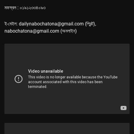
মফস্বল : ০১৯১২৩৩৪০৯৩
ই-মেইল: dailynabochatona@gmail.com (প্রিন্ট),
nabochatona@gmail.com (অনলাইন)