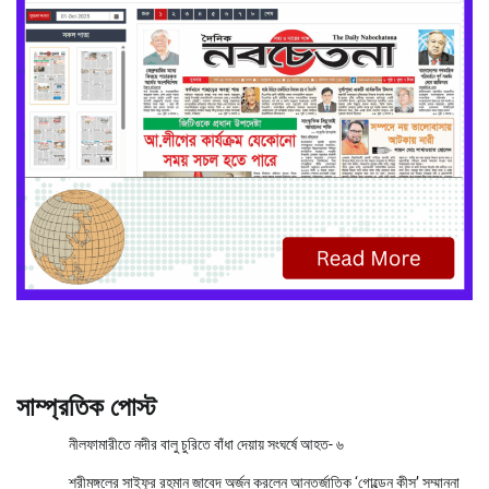
সাম্প্রতিক পোস্ট
নীলফামারীতে নদীর বালু চুরিতে বাঁধা দেয়ায় সংঘর্ষে আহত- ৬
শ্রীমঙ্গলের সাইফুর রহমান জাবেদ অর্জন করলেন আন্তর্জাতিক ‘গোল্ডেন কীস’ সম্মাননা