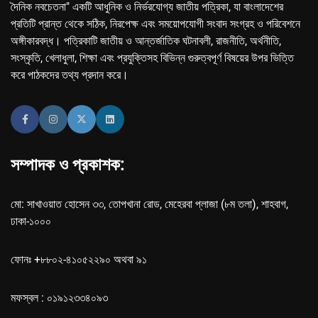
দৈনিক নবচেতনা" একটি আধুনিক ও নির্ভরযোগ্য জাতীয় পত্রিকা, যা বাংলাদেশের
প্রতিটি প্রান্ত থেকে সঠিক, নিরপেক্ষ এবং সময়োপযোগী সংবাদ সংগ্রহ ও পরিবেশনে
অঙ্গীকারবদ্ধ। পত্রিকাটি জাতীয় ও আন্তর্জাতিক ঘটনাবলী, রাজনীতি, অর্থনীতি,
সংস্কৃতি, খেলাধুলা, শিক্ষা এবং প্রযুক্তিসহ বিভিন্ন গুরুত্বপূর্ণ বিষয়ের উপর ভিত্তি
করে পাঠকদের তথ্য প্রদান করে।
সম্পাদক ও প্রকাশক:
মো: সাখাওয়াত হোসেন ৩৩, তোপখানা রোড, মেহেরবা প্লাজা (৮ম তলা), শাহবাগ,
ঢাকা-১০০০
ফোনঃ +৮৮০২-৪১০৫২২৯০ অথবা ৯১
মফস্বল : ০১৯১২৩৩৪০৯৩