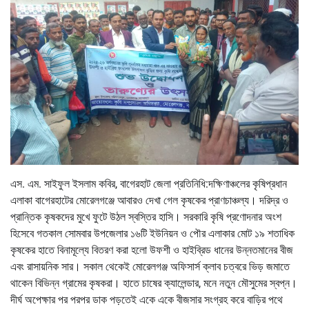
এস. এম. সাইফুল ইসলাম কবির, বাগেরহাট জেলা প্রতিনিধি:দক্ষিণাঞ্চলের কৃষিপ্রধান
এলাকা বাগেরহাটের মোরেলগঞ্জে আবারও দেখা গেল কৃষকের প্রাণচাঞ্চল্য। দরিদ্র ও
প্রান্তিক কৃষকদের মুখে ফুটে উঠল স্বস্তির হাসি। সরকারি কৃষি প্রণোদনার অংশ
হিসেবে গতকাল সোমবার উপজেলার ১৬টি ইউনিয়ন ও পৌর এলাকার মোট ১৯ শতাধিক
কৃষকের হাতে বিনামূল্যে বিতরণ করা হলো উফশী ও হাইব্রিড ধানের উন্নতমানের বীজ
এবং রাসায়নিক সার। সকাল থেকেই মোরেলগঞ্জ অফিসার্স ক্লাব চত্বরে ভিড় জমাতে
থাকেন বিভিন্ন গ্রামের কৃষকরা। হাতে চাষের ক্যালেন্ডার, মনে নতুন মৌসুমের স্বপ্ন।
দীর্ঘ অপেক্ষার পর পরপর ডাক পড়তেই একে একে বীজসার সংগ্রহ করে বাড়ির পথে