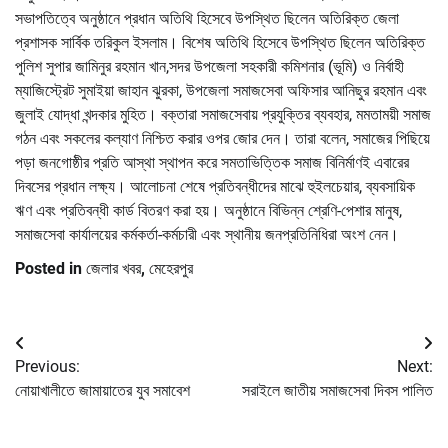
সভাপতিত্বে অনুষ্ঠানে প্রধান অতিথি হিসেবে উপস্থিত ছিলেন অতিরিক্ত জেলা
প্রশাসক সার্বিক তরিকুল ইসলাম। বিশেষ অতিথি হিসেবে উপস্থিত ছিলেন অতিরিক্ত
পুলিশ সুপার জামিনুর রহমান খান,সদর উপজেলা সহকারী কমিশনার (ভূমি) ও নির্বাহী
ম্যাজিস্ট্রেট সুমাইয়া জাহান ঝুরকা, উপজেলা সমাজসেবা অফিসার আনিছুর রহমান এবং
জুলাই যোদ্ধা খন্দকার মুহিত। বক্তারা সমাজসেবায় প্রযুক্তির ব্যবহার, মমতাময়ী সমাজ
গঠন এবং সকলের কল্যাণ নিশ্চিত করার ওপর জোর দেন। তারা বলেন, সমাজের পিছিয়ে
পড়া জনগোষ্ঠীর প্রতি আস্থা স্থাপন করে সমতাভিত্তিক সমাজ বিনির্মাণই এবারের
দিবসের প্রধান লক্ষ্য। আলোচনা শেষে প্রতিবন্ধীদের মাঝে হুইলচেয়ার, ব্যবসায়িক
ঋণ এবং প্রতিবন্ধী কার্ড বিতরণ করা হয়। অনুষ্ঠানে বিভিন্ন শ্রেণি-পেশার মানুষ,
সমাজসেবা কার্যালয়ের কর্মকর্তা-কর্মচারী এবং স্থানীয় জনপ্রতিনিধিরা অংশ নেন।
Posted in
জেলার খবর
,
মেহেরপুর
Post
Previous:
Next:
navigation
নোয়াখালীতে জামায়াতের যুব সমাবেশ
সরাইলে জাতীয় সমাজসেবা দিবস পালিত