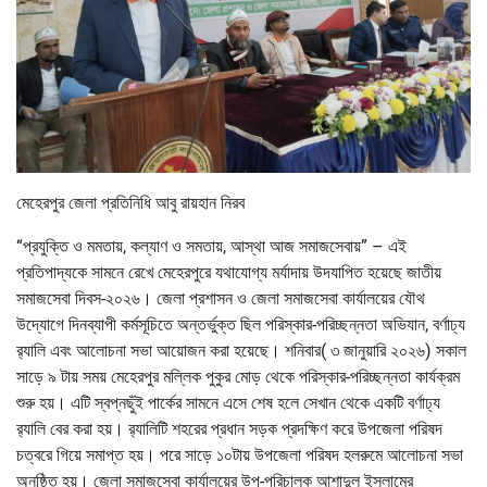
মেহেরপুর জেলা প্রতিনিধি আবু রায়হান নিরব
“প্রযুক্তি ও মমতায়, কল্যাণ ও সমতায়, আস্থা আজ সমাজসেবায়” – এই
প্রতিপাদ্যকে সামনে রেখে মেহেরপুরে যথাযোগ্য মর্যাদায় উদযাপিত হয়েছে জাতীয়
সমাজসেবা দিবস-২০২৬। জেলা প্রশাসন ও জেলা সমাজসেবা কার্যালয়ের যৌথ
উদ্যোগে দিনব্যাপী কর্মসূচিতে অন্তর্ভুক্ত ছিল পরিস্কার-পরিচ্ছন্নতা অভিযান, বর্ণাঢ্য
র‌্যালি এবং আলোচনা সভা আয়োজন করা হয়েছে। শনিবার( ৩ জানুয়ারি ২০২৬) সকাল
সাড়ে ৯ টায় সময় মেহেরপুর মল্লিক পুকুর মোড় থেকে পরিস্কার-পরিচ্ছন্নতা কার্যক্রম
শুরু হয়। এটি স্বপ্নছুঁই পার্কের সামনে এসে শেষ হলে সেখান থেকে একটি বর্ণাঢ্য
র‌্যালি বের করা হয়। র‌্যালিটি শহরের প্রধান সড়ক প্রদক্ষিণ করে উপজেলা পরিষদ
চত্বরে গিয়ে সমাপ্ত হয়। পরে সাড়ে ১০টায় উপজেলা পরিষদ হলরুমে আলোচনা সভা
অনুষ্ঠিত হয়। জেলা সমাজসেবা কার্যালয়ের উপ-পরিচালক আশাদুল ইসলামের