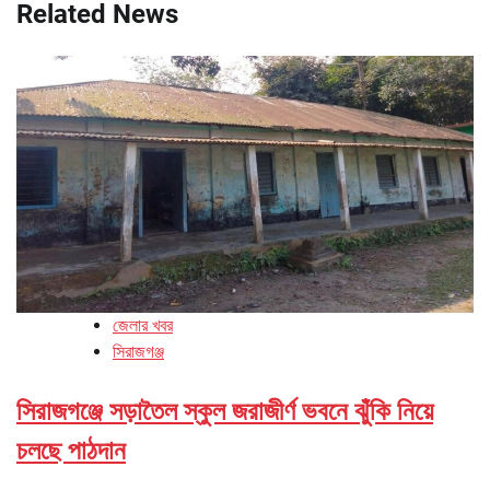
Related News
জেলার খবর
সিরাজগঞ্জ
সিরাজগঞ্জে সড়াতৈল স্কুল জরাজীর্ণ ভবনে ঝুঁকি নিয়ে
চলছে পাঠদান