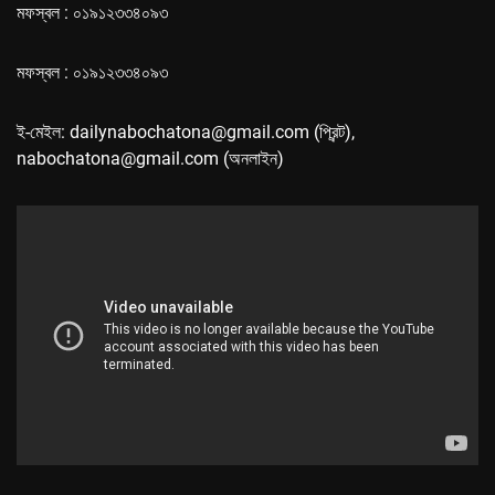
মফস্বল : ০১৯১২৩৩৪০৯৩
মফস্বল : ০১৯১২৩৩৪০৯৩
ই-মেইল: dailynabochatona@gmail.com (প্রিন্ট),
nabochatona@gmail.com (অনলাইন)