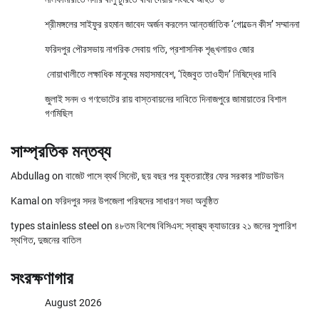
শ্রীমঙ্গলের সাইফুর রহমান জাবেদ অর্জন করলেন আন্তর্জাতিক ‘গোল্ডেন কীস’ সম্মাননা
ফরিদপুর পৌরসভায় নাগরিক সেবায় গতি, প্রশাসনিক শৃঙ্খলায়ও জোর
নোয়াখালীতে লক্ষাধিক মানুষের মহাসমাবেশ, ‘হিজবুত তাওহীদ’ নিষিদ্ধের দাবি
জুলাই সনদ ও গণভোটের রায় বাস্তবায়নের দাবিতে দিনাজপুরে জামায়াতের বিশাল
গণমিছিল
সাম্প্রতিক মন্তব্য
Abdullag
on
বাজেট পাসে ব্যর্থ সিনেট, ছয় বছর পর যুক্তরাষ্ট্রে ফের সরকার শাটডাউন
Kamal
on
ফরিদপুর সদর উপজেলা পরিষদের সাধারণ সভা অনুষ্ঠিত
types stainless steel
on
৪৮তম বিশেষ বিসিএস: স্বাস্থ্য ক্যাডারের ২১ জনের সুপারিশ
স্থগিত, দুজনের বাতিল
সংরক্ষণাগার
August 2026