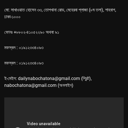
মো: সাখাওয়াত হোসেন ৩৩, তোপখানা রোড, মেহেরবা প্লাজা (৮ম তলা), শাহবাগ,
ঢাকা-১০০০
ফোনঃ +৮৮০২-৪১০৫২২৯০ অথবা ৯১
মফস্বল : ০১৯১২৩৩৪০৯৩
মফস্বল : ০১৯১২৩৩৪০৯৩
ই-মেইল: dailynabochatona@gmail.com (প্রিন্ট),
nabochatona@gmail.com (অনলাইন)