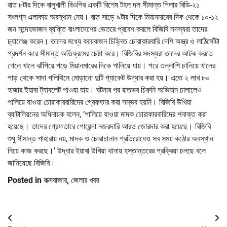
রাত ৮টার দিকে বালুখালী বিওপির একটি বিশেষ টহল দল সীমান্ত পিলার বিডি-২১
সংলগ্ন এলাকায় অবস্থান নেয়। রাত সাড়ে ৯টার দিকে মিয়ানমারের দিক থেকে ১০-১২
জন সন্দেহভাজন ব্যক্তি বাংলাদেশের ভেতরে প্রবেশ করলে বিজিবি সদস্যরা তাদের
চ্যালেঞ্জ করেন। তাদের মধ্যে কয়েকজন চিহ্নিত চোরাকারবারি দেশি অস্ত্র ও লাঠিসোঁটা
প্রদর্শন করে সীমান্ত অতিক্রমের চেষ্টা করে। বিজিবির সদস্যরা তাদের আটক করতে
গেলে খালে ঝাঁপিয়ে পড়ে মিয়ানমারের দিকে পালিয়ে যায়। পরে তল্লাশি চালিয়ে খালের
পাড় থেকে সাদা পলিথিনে মোড়ানো দুটি প্যাকেট উদ্ধার করা হয়। এতে ২ লাখ ৮০
হাজার ইয়াবা ট্যাবলেট পাওয়া যায়। ঘটনার পর রাতভর চিরুনি অভিযান চালালেও
পালিয়ে যাওয়া চোরাকারবারিদের গ্রেফতার করা সম্ভব হয়নি। বিজিবি উখিয়া
ব্যাটালিয়নের অধিনায়ক বলেন, ‘পালিয়ে যাওয়া মাদক চোরাকারবারিদের শনাক্ত করা
হয়েছে। তাদের গ্রেফতারে গোয়েন্দা নজরদারি আরও জোরদার করা হয়েছে। বিজিবি
শুধু সীমান্ত পাহারায় নয়, মাদক ও চোরাচালান প্রতিরোধেও সব সময় কঠোর অবস্থান
নিয়ে কাজ করছে।’ উদ্ধার ইয়াবা উখিয়া থানায় হস্তান্তরের প্রক্রিয়া চলছে বলে
জানিয়েছে বিজিবি।
Posted in
কক্সবাজার
,
জেলার খবর
Post