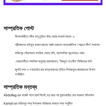
সাম্প্রতিক পোস্ট
নীলফামারীতে নদীর বালু চুরিতে বাঁধা দেয়ায় সংঘর্ষে আহত- ৬
শ্রীমঙ্গলের সাইফুর রহমান জাবেদ অর্জন করলেন আন্তর্জাতিক ‘গোল্ডেন কীস’ সম্মাননা
ফরিদপুর পৌরসভায় নাগরিক সেবায় গতি, প্রশাসনিক শৃঙ্খলায়ও জোর
নোয়াখালীতে লক্ষাধিক মানুষের মহাসমাবেশ, ‘হিজবুত তাওহীদ’ নিষিদ্ধের দাবি
জুলাই সনদ ও গণভোটের রায় বাস্তবায়নের দাবিতে দিনাজপুরে জামায়াতের বিশাল
গণমিছিল
সাম্প্রতিক মন্তব্য
Abdullag
on
বাজেট পাসে ব্যর্থ সিনেট, ছয় বছর পর যুক্তরাষ্ট্রে ফের সরকার শাটডাউন
Kamal
on
ফরিদপুর সদর উপজেলা পরিষদের সাধারণ সভা অনুষ্ঠিত