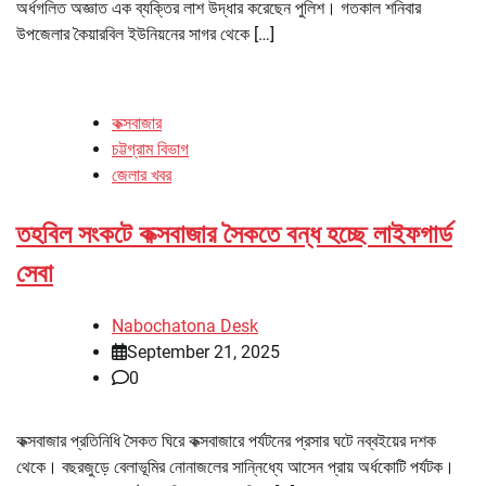
অর্ধগলিত অজ্ঞাত এক ব্যক্তির লাশ উদ্ধার করেছেন পুলিশ। গতকাল শনিবার
উপজেলার কৈয়ারবিল ইউনিয়নের সাগর থেকে […]
কক্সবাজার
চট্টগ্রাম বিভাগ
জেলার খবর
তহবিল সংকটে কক্সবাজার সৈকতে বন্ধ হচ্ছে লাইফগার্ড
সেবা
Nabochatona Desk
September 21, 2025
0
কক্সবাজার প্রতিনিধি সৈকত ঘিরে কক্সবাজারে পর্যটনের প্রসার ঘটে নব্বইয়ের দশক
থেকে। বছরজুড়ে বেলাভূমির নোনাজলের সান্নিধ্যে আসেন প্রায় অর্ধকোটি পর্যটক।