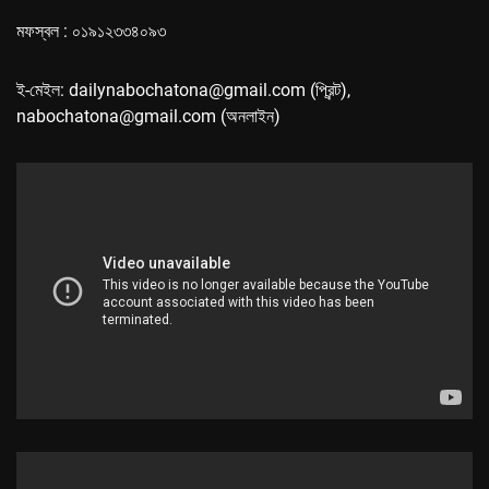
মফস্বল : ০১৯১২৩৩৪০৯৩
ই-মেইল: dailynabochatona@gmail.com (প্রিন্ট),
nabochatona@gmail.com (অনলাইন)