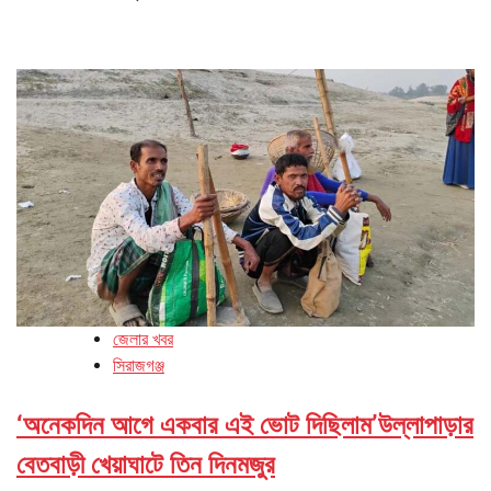
জেলার খবর
সিরাজগঞ্জ
‘অনেকদিন আগে একবার এই ভোট দিছিলাম’উল্লাপাড়ার
বেতবাড়ী খেয়াঘাটে তিন দিনমজুর