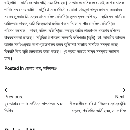
খাইতাছি। সার্ভারের তারাতাড়ি যেন ঠিক হয়। সার্ভার কবে ঠিক হবে সেই আশায় চাতক
পাখির মত চেয়ে আছি। সাটুরিয়া সাবরেজিস্টার মোসা. মাহমুদা খাতুন জানান, অন্যান্য
মাসের তুলনায় ডিসেম্বর মাসে দলিল রেজিস্ট্রি তুলনামূলক বেশি হয়। ভূমিসেবা সার্ভারে
জটিলতার কারনে, জমি বিক্রেতারা জমির খাজনা দিতে না পারায় দলিল রেজিস্ট্রির
পরিমাণ কমেছে। কারণ, দলিল রেজিস্ট্রির ক্ষেত্রে জমির হালনাগাদ খাজনার রশিদের
বাধ্যবাধকতা রয়েছে। সাটুরিয়া উপজেলা সহকারি কমিশনার (ভূমি) মো. তানভীর আহমদ
জানান সফটওয়্যার আপগ্রেডেশনের জন্য ভূমিসেবা সার্ভারে সাময়িক সমস্যা হচ্ছে।
বিষয়টি নিয়ে ভূমি মন্ত্রণালয় কাজ করছে। খুব দ্রুত সময়ের মধ্যে সমস্যার সমাধান
হবে।
Posted in
জেলার খবর
,
মানিকগঞ্জ
Post
Previous:
Next:
navigation
চুয়াডাঙ্গায় দেশের সর্বনিম্ন তাপমাত্রা ৯.৮
শীতকালীন ডায়রিয়া: শিশুদের স্বাস্থ্যঝুঁকি
ডিগ্রি
বাড়ছে, প্রতিদিন ভর্তি হচ্ছে ৬৭৫ শিশু