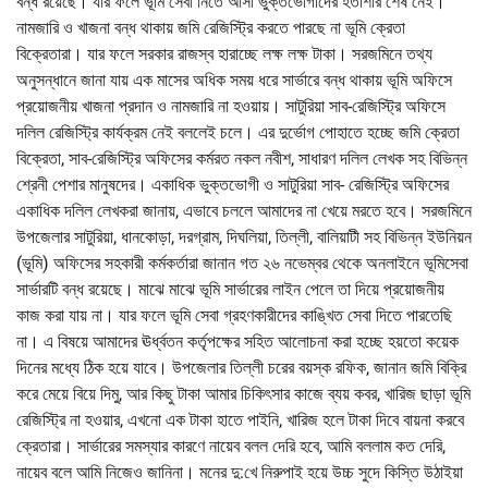
বন্ধ রয়েছে। যার ফলে ভূমি সেবা নিতে আসা ভুক্তভোগীদের হতাশার শেষ নেই।
নামজারি ও খাজনা বন্ধ থাকায় জমি রেজিস্ট্রি করতে পারছে না ভূমি ক্রেতা
বিক্রেতারা। যার ফলে সরকার রাজস্ব হারাচ্ছে লক্ষ লক্ষ টাকা। সরজমিনে তথ্য
অনুসন্ধানে জানা যায় এক মাসের অধিক সময় ধরে সার্ভারে বন্ধ থাকায় ভূমি অফিসে
প্রয়োজনীয় খাজনা প্রদান ও নামজারি না হওয়ায়। সাটুরিয়া সাব-রেজিস্ট্রি অফিসে
দলিল রেজিস্ট্রি কার্যক্রম নেই বললেই চলে। এর দুর্ভোগ পোহাতে হচ্ছে জমি ক্রেতা
বিক্রেতা, সাব-রেজিস্ট্রি অফিসের কর্মরত নকল নবীশ, সাধারণ দলিল লেখক সহ বিভিন্ন
শ্রেনী পেশার মানুষদের। একাধিক ভুক্তভোগী ও সাটুরিয়া সাব- রেজিস্ট্রি অফিসের
একাধিক দলিল লেখকরা জানায়, এভাবে চললে আমাদের না খেয়ে মরতে হবে। সরজমিনে
উপজেলার সাটুরিয়া, ধানকোড়া, দরগ্রাম, দিঘলিয়া, তিল্লী, বালিয়াটী সহ বিভিন্ন ইউনিয়ন
(ভূমি) অফিসের সহকারী কর্মকর্তারা জানান গত ২৬ নভেম্বর থেকে অনলাইনে ভূমিসেবা
সার্ভারটি বন্ধ রয়েছে। মাঝে মাঝে ভূমি সার্ভারের লাইন পেলে তা দিয়ে প্রয়োজনীয়
কাজ করা যায় না। যার ফলে ভূমি সেবা গ্রহণকারীদের কাঙ্খিত সেবা দিতে পারতেছি
না। এ বিষয়ে আমাদের ঊর্ধ্বতন কর্তৃপক্ষের সহিত আলোচনা করা হচ্ছে হয়তো কয়েক
দিনের মধ্যে ঠিক হয়ে যাবে। উপজেলার তিল্লী চরের বয়স্ক রফিক, জানান জমি বিক্রি
করে মেয়ে বিয়ে দিমু, আর কিছু টাকা আমার চিকিৎসার কাজে ব্যয় কবর, খারিজ ছাড়া ভূমি
রেজিস্ট্রি না হওয়ার, এখনো এক টাকা হাতে পাইনি, খারিজ হলে টাকা দিবে বায়না করবে
ক্রেতারা। সার্ভারের সমস্যার কারণে নায়েব বলল দেরি হবে, আমি বললাম কত দেরি,
নায়েব বলে আমি নিজেও জানিনা। মনের দু:খে নিরুপাই হয়ে উচ্চ সুদে কিস্তি উঠাইয়া