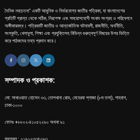
দৈনিক নবচেতনা" একটি আধুনিক ও নির্ভরযোগ্য জাতীয় পত্রিকা, যা বাংলাদেশের
প্রতিটি প্রান্ত থেকে সঠিক, নিরপেক্ষ এবং সময়োপযোগী সংবাদ সংগ্রহ ও পরিবেশনে
অঙ্গীকারবদ্ধ। পত্রিকাটি জাতীয় ও আন্তর্জাতিক ঘটনাবলী, রাজনীতি, অর্থনীতি,
সংস্কৃতি, খেলাধুলা, শিক্ষা এবং প্রযুক্তিসহ বিভিন্ন গুরুত্বপূর্ণ বিষয়ের উপর ভিত্তি
করে পাঠকদের তথ্য প্রদান করে।
সম্পাদক ও প্রকাশক:
মো: সাখাওয়াত হোসেন ৩৩, তোপখানা রোড, মেহেরবা প্লাজা (৮ম তলা), শাহবাগ,
ঢাকা-১০০০
ফোনঃ +৮৮০২-৪১০৫২২৯০ অথবা ৯১
মফস্বল : ০১৯১২৩৩৪০৯৩