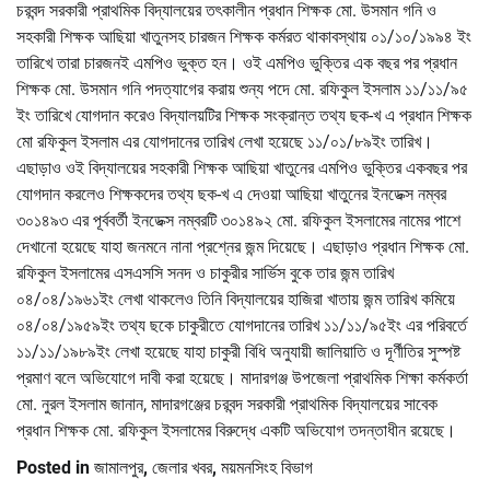
চরবন্দ সরকারী প্রাথমিক বিদ্যালয়ের তৎকালীন প্রধান শিক্ষক মো. উসমান গনি ও
সহকারী শিক্ষক আছিয়া খাতুনসহ চারজন শিক্ষক কর্মরত থাকাবস্থায় ০১/১০/১৯৯৪ ইং
তারিখে তারা চারজনই এমপিও ভুক্ত হন। ওই এমপিও ভুক্তির এক বছর পর প্রধান
শিক্ষক মো. উসমান গনি পদত্যাগের করায় শুন্য পদে মো. রফিকুল ইসলাম ১১/১১/৯৫
ইং তারিখে যোগদান করেও বিদ্যালয়টির শিক্ষক সংক্রান্ত তথ্য ছক-খ এ প্রধান শিক্ষক
মো রফিকুল ইসলাম এর যোগদানের তারিখ লেখা হয়েছে ১১/০১/৮৯ইং তারিখ।
এছাড়াও ওই বিদ্যালয়ের সহকারী শিক্ষক আছিয়া খাতুনের এমপিও ভুক্তির একবছর পর
যোগদান করলেও শিক্ষকদের তথ্য ছক-খ এ দেওয়া আছিয়া খাতুনের ইনডেক্স নম্বর
৩০১৪৯৩ এর পূর্ববর্তী ইনডেক্স নম্বরটি ৩০১৪৯২ মো. রফিকুল ইসলামের নামের পাশে
দেখানো হয়েছে যাহা জনমনে নানা প্রশ্নের জন্ম দিয়েছে। এছাড়াও প্রধান শিক্ষক মো.
রফিকুল ইসলামের এসএসসি সনদ ও চাকুরীর সার্ভিস বুকে তার জন্ম তারিখ
০৪/০৪/১৯৬১ইং লেখা থাকলেও তিনি বিদ্যালয়ের হাজিরা খাতায় জন্ম তারিখ কমিয়ে
০৪/০৪/১৯৫৯ইং তথ্য ছকে চাকুরীতে যোগদানের তারিখ ১১/১১/৯৫ইং এর পরিবর্তে
১১/১১/১৯৮৯ইং লেখা হয়েছে যাহা চাকুরী বিধি অনুযায়ী জালিয়াতি ও দূর্ণীতির সুস্পষ্ট
প্রমাণ বলে অভিযোগে দাবী করা হয়েছে। মাদারগঞ্জ উপজেলা প্রাথমিক শিক্ষা কর্মকর্তা
মো. নুরল ইসলাম জানান, মাদারগঞ্জের চরবন্দ সরকারী প্রাথমিক বিদ্যালয়ের সাবেক
প্রধান শিক্ষক মো. রফিকুল ইসলামের বিরুদ্ধে একটি অভিযোগ তদন্তাধীন রয়েছে।
Posted in
জামালপুর
,
জেলার খবর
,
ময়মনসিংহ বিভাগ