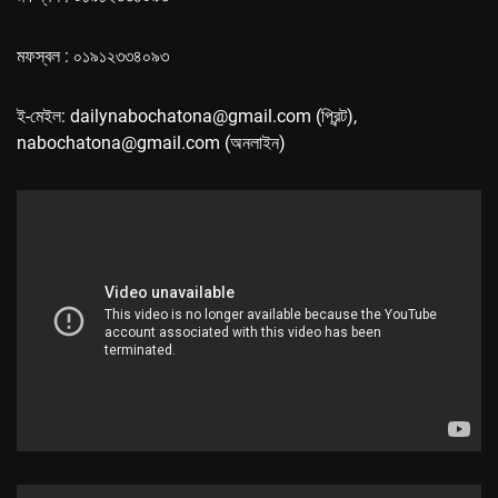
মফস্বল : ০১৯১২৩৩৪০৯৩
ই-মেইল: dailynabochatona@gmail.com (প্রিন্ট),
nabochatona@gmail.com (অনলাইন)