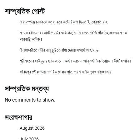
সাম্প্রতিক পোস্ট
নারায়ণগঞ্জে চালককে হত্যা করে অটোরিকশা ছিনতাই, গ্রেপ্তার ২
মাদকের বিরুদ্ধে কোস্ট গার্ডের অভিযান; ভোলায় ৩০ কেজি গাঁজাসহ একজন মাদক
কারবারি আটক।
নীলফামারীতে নদীর বালু চুরিতে বাঁধা দেয়ায় সংঘর্ষে আহত- ৬
শ্রীমঙ্গলের সাইফুর রহমান জাবেদ অর্জন করলেন আন্তর্জাতিক ‘গোল্ডেন কীস’ সম্মাননা
ফরিদপুর পৌরসভায় নাগরিক সেবায় গতি, প্রশাসনিক শৃঙ্খলায়ও জোর
সাম্প্রতিক মন্তব্য
No comments to show.
সংরক্ষণাগার
August 2026
July 2026