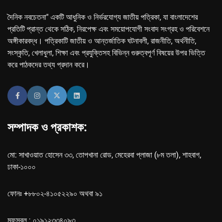
দৈনিক নবচেতনা" একটি আধুনিক ও নির্ভরযোগ্য জাতীয় পত্রিকা, যা বাংলাদেশের
প্রতিটি প্রান্ত থেকে সঠিক, নিরপেক্ষ এবং সময়োপযোগী সংবাদ সংগ্রহ ও পরিবেশনে
অঙ্গীকারবদ্ধ। পত্রিকাটি জাতীয় ও আন্তর্জাতিক ঘটনাবলী, রাজনীতি, অর্থনীতি,
সংস্কৃতি, খেলাধুলা, শিক্ষা এবং প্রযুক্তিসহ বিভিন্ন গুরুত্বপূর্ণ বিষয়ের উপর ভিত্তি
করে পাঠকদের তথ্য প্রদান করে।
সম্পাদক ও প্রকাশক:
মো: সাখাওয়াত হোসেন ৩৩, তোপখানা রোড, মেহেরবা প্লাজা (৮ম তলা), শাহবাগ,
ঢাকা-১০০০
ফোনঃ +৮৮০২-৪১০৫২২৯০ অথবা ৯১
মফস্বল : ০১৯১২৩৩৪০৯৩