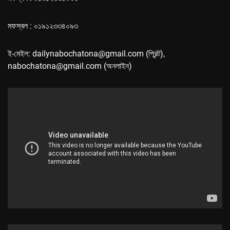
মফস্বল : ০১৯১২৩৩৪০৯৩
ই-মেইল: dailynabochatona@gmail.com (প্রিন্ট),
nabochatona@gmail.com (অনলাইন)