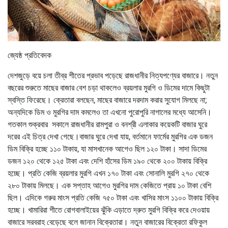
জ্যেষ্ঠ প্রতিবেদক
দেশজুড়ে বয়ে চলা তীব্র শীতের প্রভাব পড়েছে রাজধানীর নিত্যপণ্যের বাজারে। নতুন
বছরের শুরুতে মাছের বাজার বেশ চড়া থাকলেও ব্রয়লার মুরগি ও ডিমের দামে কিছুটা
স্বস্তি ফিরেছে। ক্রেতারা বলছেন, মাছের বাজারে দরদাম করার সুযোগ মিলছে না;
অন্যদিকে ডিম ও মুরগির দাম কমলেও তা এখনো পুরোপুরি নাগালের মধ্যে আসেনি।
গতকাল শুক্রবার সকালে রাজধানীর রামপুরা ও বনশ্রী এলাকার কয়েকটি বাজার ঘুরে
দরের এই চিত্র দেখা গেছে।বাজার ঘুরে দেখা যায়, বর্তমানে ফার্মের মুরগির এক ডজন
ডিম বিক্রি হচ্ছে ১১০ টাকায়, যা মাসখানেক আগেও ছিল ১২০ টাকা। সাদা ডিমের
ডজন ১২০ থেকে ১২৫ টাকা এবং দেশি হাঁসের ডিম ১৯০ থেকে ২০০ টাকায় বিক্রি
হচ্ছে। প্রতি কেজি ব্রয়লার মুরগি এখন ১৭০ টাকা এবং সোনালি মুরগি ২৭০ থেকে
২৮০ টাকায় মিলছে। এক সপ্তাহ আগেও মুরগির দাম কেজিতে প্রায় ১০ টাকা বেশি
ছিল। এদিকে গরুর মাংস প্রতি কেজি ৭৫০ টাকা এবং খাসির মাংস ১১০০ টাকায় বিক্রি
হচ্ছে। খামারিরা শীতে রোগবালাইয়ের ঝুঁকি এড়াতে দ্রুত মুরগি বিক্রি করে দেওয়ায়
বাজারে সরবরাহ বেড়েছে বলে জানান বিক্রেতারা। নতুন বাজারের বিক্রেতা রফিকুল