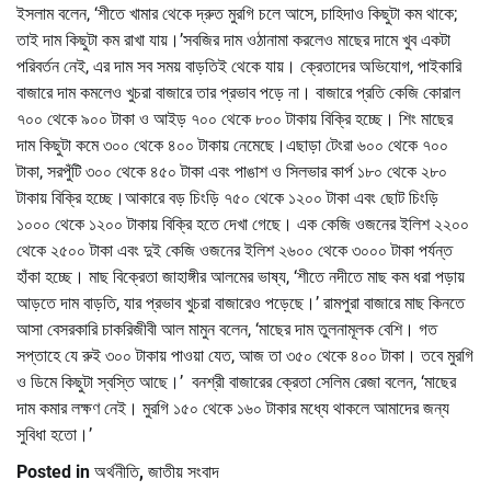
ইসলাম বলেন, ‘শীতে খামার থেকে দ্রুত মুরগি চলে আসে, চাহিদাও কিছুটা কম থাকে;
তাই দাম কিছুটা কম রাখা যায়।’সবজির দাম ওঠানামা করলেও মাছের দামে খুব একটা
পরিবর্তন নেই, এর দাম সব সময় বাড়তিই থেকে যায়। ক্রেতাদের অভিযোগ, পাইকারি
বাজারে দাম কমলেও খুচরা বাজারে তার প্রভাব পড়ে না। বাজারে প্রতি কেজি কোরাল
৭০০ থেকে ৯০০ টাকা ও আইড় ৭০০ থেকে ৮০০ টাকায় বিক্রি হচ্ছে। শিং মাছের
দাম কিছুটা কমে ৩০০ থেকে ৪০০ টাকায় নেমেছে।এছাড়া টেংরা ৬০০ থেকে ৭০০
টাকা, সরপুঁটি ৩০০ থেকে ৪৫০ টাকা এবং পাঙাশ ও সিলভার কার্প ১৮০ থেকে ২৮০
টাকায় বিক্রি হচ্ছে।আকারে বড় চিংড়ি ৭৫০ থেকে ১২০০ টাকা এবং ছোট চিংড়ি
১০০০ থেকে ১২০০ টাকায় বিক্রি হতে দেখা গেছে। এক কেজি ওজনের ইলিশ ২২০০
থেকে ২৫০০ টাকা এবং দুই কেজি ওজনের ইলিশ ২৬০০ থেকে ৩০০০ টাকা পর্যন্ত
হাঁকা হচ্ছে। মাছ বিক্রেতা জাহাঙ্গীর আলমের ভাষ্য, ‘শীতে নদীতে মাছ কম ধরা পড়ায়
আড়তে দাম বাড়তি, যার প্রভাব খুচরা বাজারেও পড়েছে।’ রামপুরা বাজারে মাছ কিনতে
আসা বেসরকারি চাকরিজীবী আল মামুন বলেন, ‘মাছের দাম তুলনামূলক বেশি। গত
সপ্তাহে যে রুই ৩০০ টাকায় পাওয়া যেত, আজ তা ৩৫০ থেকে ৪০০ টাকা। তবে মুরগি
ও ডিমে কিছুটা স্বস্তি আছে।’ বনশ্রী বাজারের ক্রেতা সেলিম রেজা বলেন, ‘মাছের
দাম কমার লক্ষণ নেই। মুরগি ১৫০ থেকে ১৬০ টাকার মধ্যে থাকলে আমাদের জন্য
সুবিধা হতো।’
Posted in
অর্থনীতি
,
জাতীয় সংবাদ