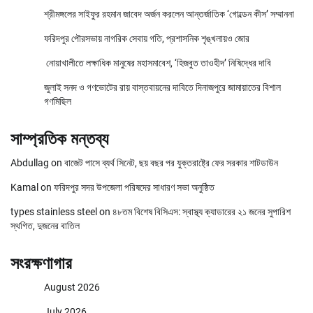
শ্রীমঙ্গলের সাইফুর রহমান জাবেদ অর্জন করলেন আন্তর্জাতিক ‘গোল্ডেন কীস’ সম্মাননা
ফরিদপুর পৌরসভায় নাগরিক সেবায় গতি, প্রশাসনিক শৃঙ্খলায়ও জোর
নোয়াখালীতে লক্ষাধিক মানুষের মহাসমাবেশ, ‘হিজবুত তাওহীদ’ নিষিদ্ধের দাবি
জুলাই সনদ ও গণভোটের রায় বাস্তবায়নের দাবিতে দিনাজপুরে জামায়াতের বিশাল
গণমিছিল
সাম্প্রতিক মন্তব্য
Abdullag
on
বাজেট পাসে ব্যর্থ সিনেট, ছয় বছর পর যুক্তরাষ্ট্রে ফের সরকার শাটডাউন
Kamal
on
ফরিদপুর সদর উপজেলা পরিষদের সাধারণ সভা অনুষ্ঠিত
types stainless steel
on
৪৮তম বিশেষ বিসিএস: স্বাস্থ্য ক্যাডারের ২১ জনের সুপারিশ
স্থগিত, দুজনের বাতিল
সংরক্ষণাগার
August 2026
July 2026