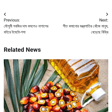
Post
Previous:
Next:
navigation
মৌসুমী সবজির দাম কমলেও নাগালের
শীত কমানোর যন্ত্রপাতির খোঁজে মানুষ,
বাইরে টমেটো-শসা
বেড়েছে বিক্রি
Related News