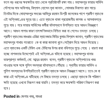
ফলে বড় ধরনের ক্ষয়ক্ষতির হাত থেকে প্রতিষ্ঠানটি রক্ষা পায়। মহাম্মদপুর ফায়ার সার্ভিস
স্টেশনের সাব অফিসার, বিল্লাল হোসেন মৃধা জানান , সোমবার দিবাগত রাত সাড়ে
তিনটার দিকে মোহাম্মদপুর সদরের আমিনুর রহমান ডিগ্রী কলেজের পাশে গ্রামীণ ব্যাংকে
এই অগ্নিকাণ্ডের সূত্র হয়। এতে ব্যাংকে থাকা প্রয়োজনীয় কাগজ ও আসবাবপত্র
পুড়ে যায়। পরে ফায়ার সার্ভিসের কর্মীরা ঘটনাস্থলে উপস্থিত হয়ে আগুন নিয়ন্ত্রণে
আনে। আগুন লাগার কারণ তাৎক্ষণিকভাবে নিশ্চিত করা না গেলেও তদন্ত চলছে।
গ্রামীণ ব্যাংকের মাগুরার এরিয়া ম্যানেজার মিহির কুমার বিশ্বাস জানান, গ্রামীণ ব্যাংকের
মহাম্মদপুর শাখায় গতরাতে কে বা কারা জানালা খুলে পেট্রোল দিয়ে আগুন দিয়েছে।
এতে ব্যাংকের একটি টেবিল এবং টেবিলের উপর রাখা নথিপত্র পুড়ে গেছে । ধারণা করা
হচ্ছে নাশকতার উদ্দেশ্যেই এই অগ্নিকাণ্ড ঘটানো হয়েছে। মহাম্মদপুর থানার
ভারপ্রাপ্ত কর্মকর্তা, মো: আব্দুর রহমান বলেন, গ্রামীণ ব্যাংকে অগ্নিপাতের খবর
পাওয়ার সঙ্গে সঙ্গে পুলিশ সদস্যরা ঘটনাস্থলে পৌঁছায় । স্থানীয় ফায়ার সার্ভিস ও
পুলিশ সদস্যদের উপস্থিতিতেই গ্রামীণ ব্যাংকে আগুন নিয়ন্ত্রণে আসে। তবে কে বা
কারা এই অগ্নিকাণ্ড ঘটিয়েছে সে বিষয়ে তদন্ত চলছে। এছাড়া ব্যাংকে কি পরিমাণ
ক্ষতি হয়েছে এখনো নিরূপণ করা যায়নি। তদন্ত করে ক্ষয়ক্ষতি পরিমাণ নিরূপণ করা
হবে।
Posted in
জেলার খবর
,
মাগুরা