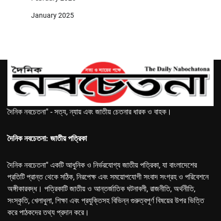
January 2025
দৈনিক নবচেতনা" - সত্য, ন্যায় এবং জাতীয় চেতনার ধারক ও বাহক।
দৈনিক নবচেতনা: জাতীয় পত্রিকা
দৈনিক নবচেতনা" একটি আধুনিক ও নির্ভরযোগ্য জাতীয় পত্রিকা, যা বাংলাদেশের
প্রতিটি প্রান্ত থেকে সঠিক, নিরপেক্ষ এবং সময়োপযোগী সংবাদ সংগ্রহ ও পরিবেশনে
অঙ্গীকারবদ্ধ। পত্রিকাটি জাতীয় ও আন্তর্জাতিক ঘটনাবলী, রাজনীতি, অর্থনীতি,
সংস্কৃতি, খেলাধুলা, শিক্ষা এবং প্রযুক্তিসহ বিভিন্ন গুরুত্বপূর্ণ বিষয়ের উপর ভিত্তি
করে পাঠকদের তথ্য প্রদান করে।