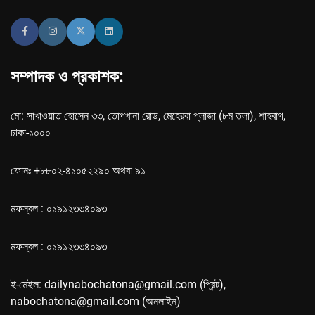
সম্পাদক ও প্রকাশক:
মো: সাখাওয়াত হোসেন ৩৩, তোপখানা রোড, মেহেরবা প্লাজা (৮ম তলা), শাহবাগ,
ঢাকা-১০০০
ফোনঃ +৮৮০২-৪১০৫২২৯০ অথবা ৯১
মফস্বল : ০১৯১২৩৩৪০৯৩
মফস্বল : ০১৯১২৩৩৪০৯৩
ই-মেইল: dailynabochatona@gmail.com (প্রিন্ট),
nabochatona@gmail.com (অনলাইন)