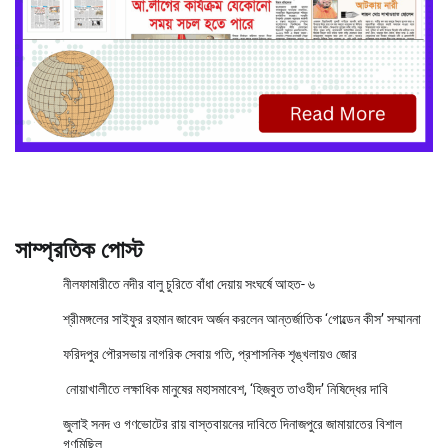
সাম্প্রতিক পোস্ট
নীলফামারীতে নদীর বালু চুরিতে বাঁধা দেয়ায় সংঘর্ষে আহত- ৬
শ্রীমঙ্গলের সাইফুর রহমান জাবেদ অর্জন করলেন আন্তর্জাতিক ‘গোল্ডেন কীস’ সম্মাননা
ফরিদপুর পৌরসভায় নাগরিক সেবায় গতি, প্রশাসনিক শৃঙ্খলায়ও জোর
নোয়াখালীতে লক্ষাধিক মানুষের মহাসমাবেশ, ‘হিজবুত তাওহীদ’ নিষিদ্ধের দাবি
জুলাই সনদ ও গণভোটের রায় বাস্তবায়নের দাবিতে দিনাজপুরে জামায়াতের বিশাল
গণমিছিল