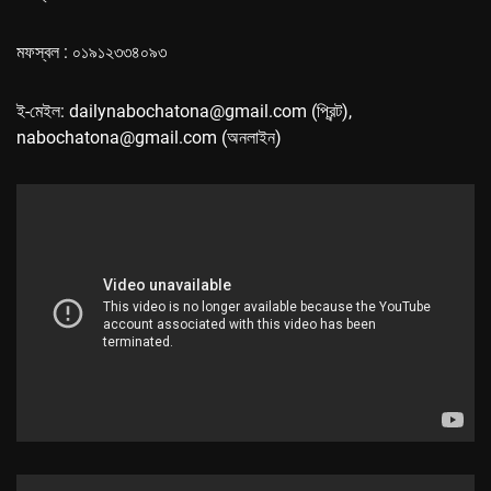
মফস্বল : ০১৯১২৩৩৪০৯৩
ই-মেইল: dailynabochatona@gmail.com (প্রিন্ট),
nabochatona@gmail.com (অনলাইন)