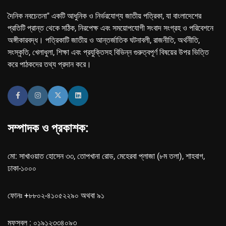
দৈনিক নবচেতনা" একটি আধুনিক ও নির্ভরযোগ্য জাতীয় পত্রিকা, যা বাংলাদেশের
প্রতিটি প্রান্ত থেকে সঠিক, নিরপেক্ষ এবং সময়োপযোগী সংবাদ সংগ্রহ ও পরিবেশনে
অঙ্গীকারবদ্ধ। পত্রিকাটি জাতীয় ও আন্তর্জাতিক ঘটনাবলী, রাজনীতি, অর্থনীতি,
সংস্কৃতি, খেলাধুলা, শিক্ষা এবং প্রযুক্তিসহ বিভিন্ন গুরুত্বপূর্ণ বিষয়ের উপর ভিত্তি
করে পাঠকদের তথ্য প্রদান করে।
সম্পাদক ও প্রকাশক:
মো: সাখাওয়াত হোসেন ৩৩, তোপখানা রোড, মেহেরবা প্লাজা (৮ম তলা), শাহবাগ,
ঢাকা-১০০০
ফোনঃ +৮৮০২-৪১০৫২২৯০ অথবা ৯১
মফস্বল : ০১৯১২৩৩৪০৯৩