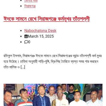
জেলার খবর
সিরাজগঞ্জ
ঈদকে সামনে রেখে সিরাজগঞ্জে কর্মমুখর তাঁতপল্লী
Nabochatona Desk
March 15, 2025
0
রফিকুল ইসলাম, সিরাজগঞ্জঃ ঈদকে সামনে রেখে সিরাজগঞ্জের ব্যান্ড তাঁতপল্লী কর্ম মুখর
হয়ে উঠেছে। চাহিদা অনুযায়ী শাড়ি-লুঙ্গি, থ্রি-পিছ তৈরিতে ব্যস্ত সময় পার করছেন
তাঁত মালিক ও […]