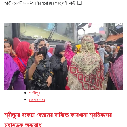
জাতীয়তাবাদী দল-বিএনপির মনোনয়ন প্রত্যাশী কাজী […]
গাজীপুর
জেলার খবর
শ্রীপুরে বকেয়া বেতনের দাবিতে কারখানা শ্রমিকদের
মহাসড়ক অবরোধ