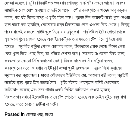
দেওয়া হয়েছে। চুরির বিষয়টি গত শুক্রবার গোরস্তান কমিটির নজরে আসে। এরপর
সামাজিক যোগাযোগ মাধ্যমে তা ছড়িয়ে পড়ে। পৌর কবরস্থানের খাদেম আবু বক্কার
বলেন, গত দুই দিনের মধ্যে এ চুরির ঘটনা ঘটে। প্রথম দিন কয়েকটি লাইট খুলে নেওয়া
হলে ধারণা করা হয়েছিল, মেরামতের জন্য ঠিকাদারের লোক এগুলো নিয়ে গেছে। কিন্তু
পরের রাতেই সবগুলো লাইট খুলে নিয়ে যায় দুর্বৃত্তরা। প্রতিটি লাইটের গোড়া থেকে
মূল অংশ খুলে নেওয়া হয়েছে এবং ইলেকট্রিক তার সযত্নে টেপ দিয়ে মুড়িয়ে রাখা
হয়েছে। স্থানীয় বাসিন্দা খোকন চোপদার বলেন, ঠিকাদারের লোক সেজে দিনের বেলা
কেউ খুলে নিয়ে গেছে কিনা, তা খতিয়ে দেখতে হবে। সবচেয়ে দুঃখজনক বিষয় হলো,
কবরস্থানে কোনো সিসি ক্যামেরা নেই। মিরাজ নামে স্থানীয় বাসিন্দা বলেন,
কবরস্থানের মতো জায়গায় লাইট চুরি হওয়া খুবই দুঃখজনক। দ্রুত সিসি ক্যামেরা
স্থাপন করা প্রয়োজন। মাগুরা পৌরসভার ইঞ্জিনিয়ার মো. আহসান বারী বলেন, প্রতিটি
লাইটের মূল্য প্রায় তিন হাজার টাকা। চুরির ঘটনায় গোরস্তান কমিটি পৌরসভায়
অভিযোগ করেছে এবং সদর থানায় একটি লিখিত অভিযোগ দেওয়া হয়েছে।
নিরাপত্তার স্বার্থে ইলেকট্রিক তারে টেপ পেচানো হয়েছে এবং মেইন সুইচ বন্ধ রাখা
হয়েছে, যাতে কোনো দুর্ঘটনা না ঘটে।
Posted in
জেলার খবর
,
মাগুরা