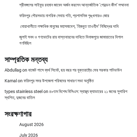
শ্রীমঙ্গলের সাইফুর রহমান জাবেদ অর্জন করলেন আন্তর্জাতিক ‘গোল্ডেন কীস’ সম্মাননা
ফরিদপুর পৌরসভায় নাগরিক সেবায় গতি, প্রশাসনিক শৃঙ্খলায়ও জোর
নোয়াখালীতে লক্ষাধিক মানুষের মহাসমাবেশ, ‘হিজবুত তাওহীদ’ নিষিদ্ধের দাবি
জুলাই সনদ ও গণভোটের রায় বাস্তবায়নের দাবিতে দিনাজপুরে জামায়াতের বিশাল
গণমিছিল
সাম্প্রতিক মন্তব্য
Abdullag
on
বাজেট পাসে ব্যর্থ সিনেট, ছয় বছর পর যুক্তরাষ্ট্রে ফের সরকার শাটডাউন
Kamal
on
ফরিদপুর সদর উপজেলা পরিষদের সাধারণ সভা অনুষ্ঠিত
types stainless steel
on
৪৮তম বিশেষ বিসিএস: স্বাস্থ্য ক্যাডারের ২১ জনের সুপারিশ
স্থগিত, দুজনের বাতিল
সংরক্ষণাগার
August 2026
July 2026