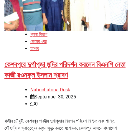
খুলনা বিভাগ
জেলার খবর
যশোর
কেশবপুরে দুর্গাপূজা মন্দির পরিদর্শন করলেন বিএনপি নেতা
কাজী রওনকুল ইসলাম শ্রাবণ
Nabochatona Desk
September 30, 2025
0
রাজীব চৌধুরী, কেশবপুর শারদীয় দুর্গাপূজার নিরাপদ পরিবেশ নিশ্চিত এবং শান্তি,
সৌহার্দ্য ও ভ্রাতৃত্বের বন্ধন সুদৃঢ় করতে যশোর-৬, কেশবপুর আসনে বাংলাদেশ