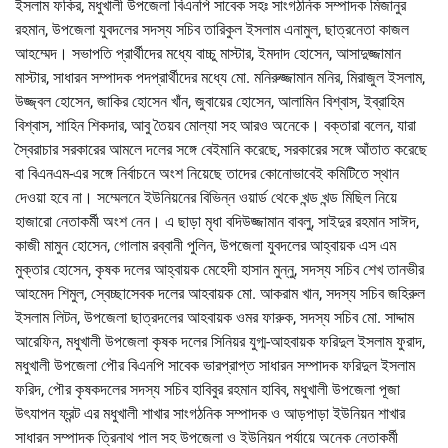
ইসলাম ফকির, মধুখালী উপজেলা বিএনপি সাবেক সহঃ সাংগঠনিক সম্পাদক মিজানুর
রহমান, উপজেলা যুবদলের সদস্য সচিব তারিকুল ইসলাম এনামুল, ছাত্রনেতা কাজল
আহম্মেদ। সভাপতি প্রার্থীদের মধ্যে বাচ্চু মাস্টার, ইমদাদ হোসেন, আসাদুজ্জামান
মাস্টার, সাধারন সম্পাদক পদপ্রার্থীদের মধ্যে মো. মনিরুজ্জামান মনির, মিরাজুল ইসলাম,
উজ্জ্বল হোসেন, জাকির হোসেন খাঁন, জুবায়ের হোসেন, আলামিন বিশ্বাস, ইব্রাহিম
বিশ্বাস, শাহিন শিকদার, আবু তৈয়ব মোল্যা সহ আরও অনেকে। বক্তারা বলেন, যারা
স্বৈরাচার সরকারের আমলে দলের সঙ্গে বেইমানি করেছে, সরকারের সঙ্গে আঁতাত করেছে
বা বিএনএম-এর সঙ্গে নির্বাচনে অংশ নিয়েছে তাদের কোনোভাবেই কমিটিতে স্থান
দেওয়া হবে না। সম্মেলনে ইউনিয়নের বিভিন্ন ওয়ার্ড থেকে খন্ড খন্ড মিছিল নিয়ে
হাজারো নেতাকর্মী অংশ নেন। এ ছাড়া মৃধা বদিউজ্জামান বাবলু, সাইদুর রহমান সাঈদ,
কাজী মামুন হোসেন, গোলাম রব্বানী পুলিন, উপজেলা যুবদলের আহ্বায়ক এস এম
মুক্তার হোসেন, কৃষক দলের আহ্বায়ক মেহেদী হাসান মুন্নু, সদস্য সচিব শেখ তানভীর
আহমেদ শিমুল, স্বেচ্ছাসেবক দলের আহবায়ক মো. আকরাম খান, সদস্য সচিব জহিরুল
ইসলাম লিটন, উপজেলা ছাত্রদলের আহবায়ক ওমর ফারুক, সদস্য সচিব মো. সাদ্দাম
আরেফিন, মধুখালী উপজেলা কৃষক দলের সিনিয়র যুগ্ম-আহবায়ক ফরিদুল ইসলাম ফুরাদ,
মধুখালী উপজেলা পৌর বিএনপি সাবেক ভারপ্রাপ্ত সাধারন সম্পাদক ফরিদুল ইসলাম
ফরিদ, পৌর কৃষকদলের সদস্য সচিব হাবিবুর রহমান হাবিব, মধুখালী উপজেলা পূজা
উৎযাপন ফ্রন্ট এর মধুখালী শাখার সাংগঠনিক সম্পাদক ও আড়পাড়া ইউনিয়ন শাখার
সাধারন সম্পাদক ত্রিনাথ পাল সহ উপজেলা ও ইউনিয়ন পর্যায়ে অনেক নেতাকর্মী