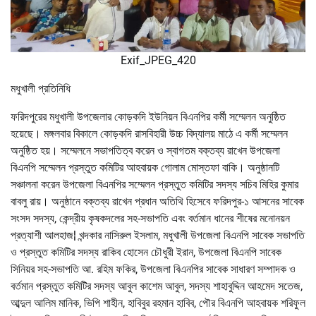
Exif_JPEG_420
মধুখালী প্রতিনিধি
ফরিদপুরের মধুখালী উপজেলার কোড়কদি ইউনিয়ন বিএনপির কর্মী সম্মেলন অনুষ্ঠিত
হয়েছে। মঙ্গলবার বিকালে কোড়কদি রাসবিহারী উচ্চ বিদ্যালয় মাঠে এ কর্মী সম্মেলন
অনুষ্ঠিত হয়। সম্মেলনে সভাপতিত্ব করেন ও স্বাগতম বক্তব্য রাখেন উপজেলা
বিএনপি সম্মেলন প্রস্তুত কমিটির আহবায়ক গোলাম মোস্তফা বাকি। অনুষ্ঠানটি
সঞ্চালনা করেন উপজেলা বিএনপির সম্মেলন প্রস্তুত কমিটির সদস্য সচিব মিহির কুমার
বাবলু রায়। অনুষ্ঠানে বক্তব্য রাখেন প্রধান অতিথি হিসেবে ফরিদপুর-১ আসনের সাবেক
সংসদ সদস্য, কেন্দ্রীয় কৃষকদলের সহ-সভাপতি এবং বর্তমান ধানের শীষের মনোনয়ন
প্রত্যাশী আলহাজ¦ খন্দকার নাসিরুল ইসলাম, মধুখালী উপজেলা বিএনপি সাবেক সভাপতি
ও প্রস্তুত কমিটির সদস্য রাকিব হোসেন চৌধুরী ইরান, উপজেলা বিএনপি সাবেক
সিনিয়র সহ-সভাপতি আ. রহিম ফকির, উপজেলা বিএনপির সাবেক সাধারণ সম্পাদক ও
বর্তমান প্রস্তুত কমিটির সদস্য আবুল কাশেম আবুল, সদস্য শাহাবুদ্দিন আহমেদ সতেজ,
আব্দুল আলিম মানিক, ভিপি শাহীন, হাবিবুর রহমান হাবিব, পৌর বিএনপি আহবায়ক শরিফুল