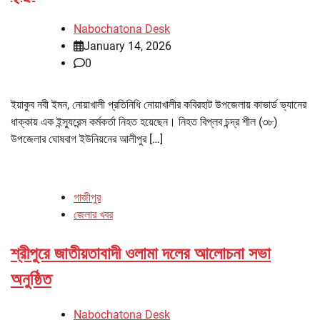
Nabochatona Desk
January 14, 2026
0
ইয়াকুব নবী ইমন, নোয়াখালী প্রতিনিধি নোয়াখালীর কবিরহাট উপজেলায় কাভার্ড ভ্যানের
ধাক্কায় এক ইন্স্যুরেন্স কর্মকর্তা নিহত হয়েছেন। নিহত বিপ্লব চন্দ্র শীল (৩৮)
উপজেলার ঘোষবাগ ইউনিয়নের আলীপুর […]
গাজীপুর
জেলার খবর
শ্রীপুরে জাতীয়তাবাদী ওলামা দলের আলোচনা সভা
অনুষ্ঠিত
Nabochatona Desk