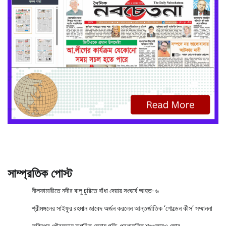
সাম্প্রতিক পোস্ট
নীলফামারীতে নদীর বালু চুরিতে বাঁধা দেয়ায় সংঘর্ষে আহত- ৬
শ্রীমঙ্গলের সাইফুর রহমান জাবেদ অর্জন করলেন আন্তর্জাতিক ‘গোল্ডেন কীস’ সম্মাননা
ফরিদপুর পৌরসভায় নাগরিক সেবায় গতি, প্রশাসনিক শৃঙ্খলায়ও জোর