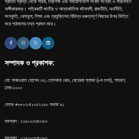
প্রতিটি প্রান্ত থেকে সঠিক, নিরপেক্ষ এবং সময়োপযোগী সংবাদ সংগ্রহ ও পরিবেশনে
অঙ্গীকারবদ্ধ। পত্রিকাটি জাতীয় ও আন্তর্জাতিক ঘটনাবলী, রাজনীতি, অর্থনীতি,
সংস্কৃতি, খেলাধুলা, শিক্ষা এবং প্রযুক্তিসহ বিভিন্ন গুরুত্বপূর্ণ বিষয়ের উপর ভিত্তি
করে পাঠকদের তথ্য প্রদান করে।
সম্পাদক ও প্রকাশক:
মো: সাখাওয়াত হোসেন ৩৩, তোপখানা রোড, মেহেরবা প্লাজা (৮ম তলা), শাহবাগ,
ঢাকা-১০০০
ফোনঃ +৮৮০২-৪১০৫২২৯০ অথবা ৯১
মফস্বল : ০১৯১২৩৩৪০৯৩
মফস্বল : ০১৯১২৩৩৪০৯৩