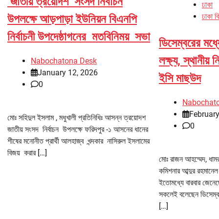
জাতীয় ত্রয়োদশ সংসদ নির্বাচন
ঢাকা
ঢাকা ব
উপলক্ষে আড়পাড়া ইউনিয়ন বিএনপি
নির্বাচনী উপদেষ্ঠাগনের মতবিনিময় সভা
ডিসেম্বরের মধ্য
লক্ষ্য, স্থানীয় 
Nabochatona Desk
January 12, 2026
ইসি মাছউদ
0
Nabochat
February
মোঃ সহিদুল ইসলাম , মধুখালী প্রতিনিধিঃ আসন্ন ত্রয়োদশ
0
জাতীয় সংসদ নির্বাচন উপলক্ষে ফরিদপুর -১ আসনের ধানের
শীষের মনোনীত প্রার্থী আলহাজ্ব খন্দকার নাসিরুল ইসলামের
বিজয় করার […]
মোঃ রাজন আহম্মেদ, ধামরা
কমিশনার আব্দুর রহমানে
ইতোমধ্যে বারবার জেনেছে
সকলেই বলেছেন ডিসেম্বর
[…]