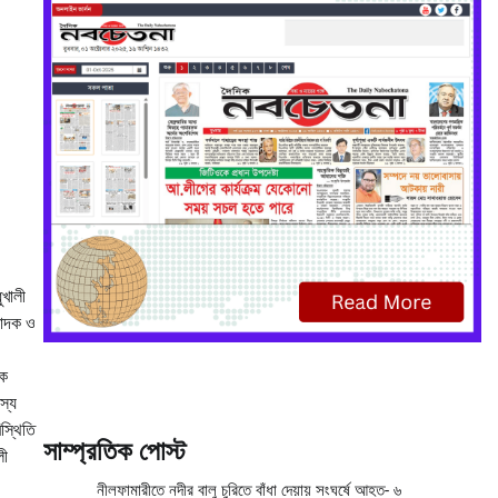
ুখালী
মাদক ও
দক
দস্য
স্থিতি
সাম্প্রতিক পোস্ট
লী
নীলফামারীতে নদীর বালু চুরিতে বাঁধা দেয়ায় সংঘর্ষে আহত- ৬