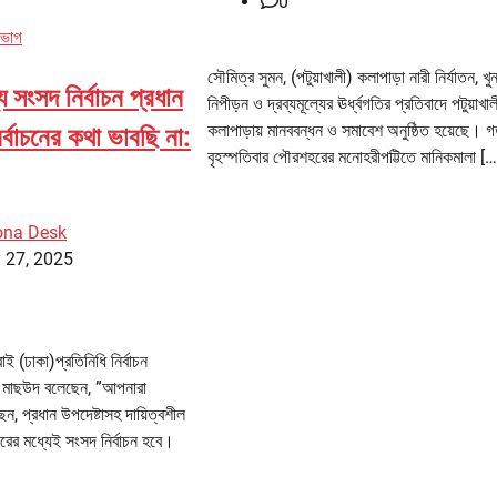
0
িভাগ
সৌমিত্র সুমন, (পটুয়াখালী) কলাপাড়া নারী নির্যাতন, খুন,
ে সংসদ নির্বাচন প্রধান
নিপীড়ন ও দ্রব্যমূল্যের ঊর্ধ্বগতির প্রতিবাদে পটুয়াখা
কলাপাড়ায় মানববন্ধন ও সমাবেশ অনুষ্ঠিত হয়েছে। 
নির্বাচনের কথা ভাবছি না:
বৃহস্পতিবার পৌরশহরের মনোহরীপট্টিতে মানিকমালা […
ona Desk
 27, 2025
ই (ঢাকা)প্রতিনিধি নির্বাচন
ল মাছউদ বলেছেন, ”আপনারা
ন, প্রধান উপদেষ্টাসহ দায়িত্বশীল
ের মধ্যেই সংসদ নির্বাচন হবে।