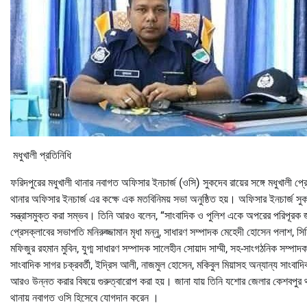
মধুখালী প্রতিনিধি
ফরিদপুরের মধুখালী থানার নবাগত অফিসার ইনচার্জ (ওসি) সুকদেব রায়ের সঙ্গে মধুখালী প্
থানার অফিসার ইনচার্জ এর কক্ষে এক মতবিনিময় সভা অনুষ্ঠিত হয়। অফিসার ইনচার্জ সু
সন্ত্রাসমুক্ত করা সম্ভব। তিনি আরও বলেন, “সাংবাদিক ও পুলিশ একে অপরের পরিপূর
প্রেসক্লাবের সভাপতি মনিরুজ্জামান মৃধা মন্নু, সাধারণ সম্পাদক মেহেদী হোসেন পলাশ, সি
মফিজুর রহমান মুবিন, যুগ্ম সাধারণ সম্পাদক সালেহীন সোয়াদ সাম্মী, সহ-সাংগঠনিক সম্প
সাংবাদিক সাগর চক্রবর্তী, ইদ্রিস আলী, নাজমুল হোসেন, মকিবুল মিয়াসহ অন্যান্য সাংবা
আরও উন্নত করার বিষয়ে গুরুত্বারোপ করা হয়। জানা যায় তিনি যশোর জেলার কেশবপুর থা
থানায় নবাগত ওসি হিসেবে যোগদান করেন ।