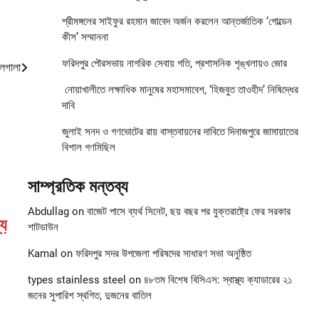
শ্রীমঙ্গলের সাইফুর রহমান জাবেদ অর্জন করলেন আন্তর্জাতিক ‘গোল্ডেন
কীস’ সম্মাননা
ফরিদপুর পৌরসভায় নাগরিক সেবায় গতি, প্রশাসনিক শৃঙ্খলায়ও জোর
লগালা
নোয়াখালীতে লক্ষাধিক মানুষের মহাসমাবেশ, ‘হিজবুত তাওহীদ’ নিষিদ্ধের
দাবি
জুলাই সনদ ও গণভোটের রায় বাস্তবায়নের দাবিতে দিনাজপুরে জামায়াতের
বিশাল গণমিছিল
সাম্প্রতিক মন্তব্য
Abdullag
on
বাজেট পাসে ব্যর্থ সিনেট, ছয় বছর পর যুক্তরাষ্ট্রে ফের সরকার
্য
শাটডাউন
Kamal
on
ফরিদপুর সদর উপজেলা পরিষদের সাধারণ সভা অনুষ্ঠিত
types stainless steel
on
৪৮তম বিশেষ বিসিএস: স্বাস্থ্য ক্যাডারের ২১
জনের সুপারিশ স্থগিত, দুজনের বাতিল