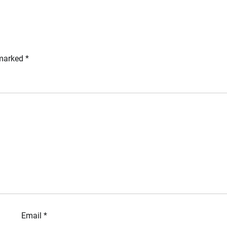
 marked
*
Email
*