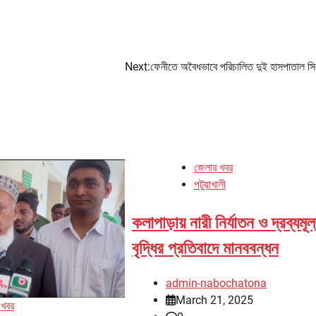
Next:
ফেনীতে অবৈধভাবে পরিচালিত দুই হাসপাতাল সি
জেলার খবর
পটুয়াখালী
কলাপাড়ায় নারী নির্যাতন ও দ্রব্যমূল
বৃদ্ধির প্রতিবাদে মানববন্ধন
admin-nabochatona
March 21, 2025
 খবর