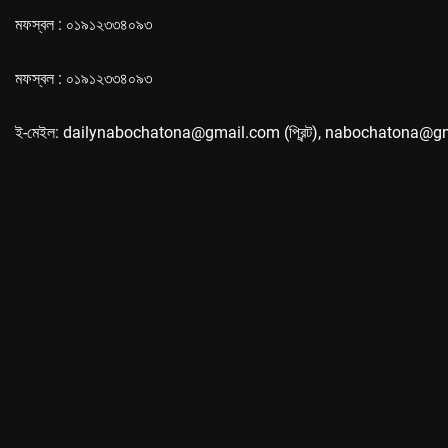
মফস্বল : ০১৯১২৩৩৪০৯৩
মফস্বল : ০১৯১২৩৩৪০৯৩
ই-মেইল: dailynabochatona@gmail.com (প্রিন্ট), nabochatona@g