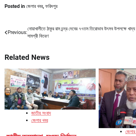
Posted in
জেলার খবর
,
ফরিদপুর
নোয়াখালীতে ঠাকুর রাম চন্দ্র দেবের ৭৭তম তিরোভাব উৎসব উপলক্ষে খাদ্য
Post
Previous:
সামগ্রী বিতরণ
navigation
Related News
জাতীয় সংবাদ
জেলার খবর
জেলার