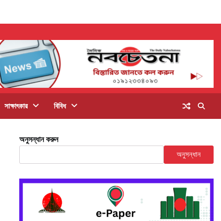
সাক্ষাৎকার
বিবিধ
অনুসন্ধান করুন
অনুসন্ধান