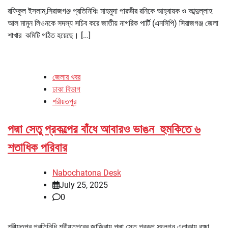
রফিকুল ইসলাম,সিরাজগঞ্জ প্রতিনিধিঃ মাহমুদা পারভীর রনিকে আহ্বায়ক ও আব্দুল্লাহ
আল মামুন লিওনকে সদস্য সচিব করে জাতীয় নাগরিক পার্টি (এনসিপি) সিরাজগঞ্জ জেলা
শাখার কমিটি গঠিত হয়েছে। […]
জেলার খবর
ঢাকা বিভাগ
শরীয়তপুর
পদ্মা সেতু প্রকল্পের বাঁধে আবারও ভাঙন হুমকিতে ৬
শতাধিক পরিবার
Nabochatona Desk
July 25, 2025
0
শরীয়তপুর প্রতিনিধি শরীয়তপুরের জাজিরায় পদ্মা সেতু প্রকল্প সংলগ্ন এলাকায় রক্ষা