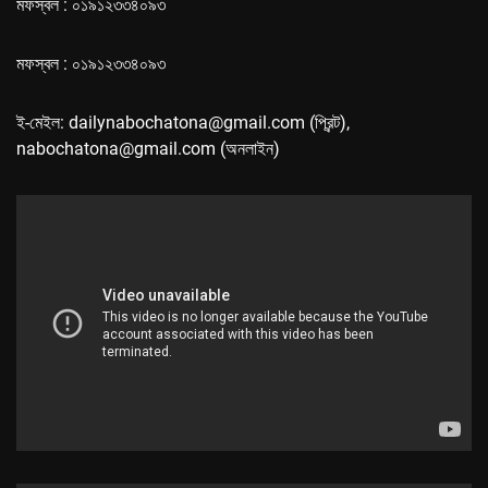
মফস্বল : ০১৯১২৩৩৪০৯৩
মফস্বল : ০১৯১২৩৩৪০৯৩
ই-মেইল: dailynabochatona@gmail.com (প্রিন্ট),
nabochatona@gmail.com (অনলাইন)