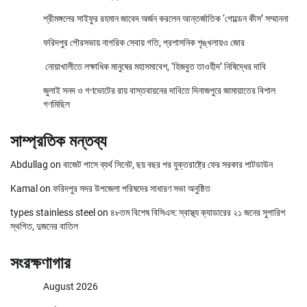
শ্রীমঙ্গলের সাইফুর রহমান জাবেদ অর্জন করলেন আন্তর্জাতিক ‘গোল্ডেন কীস’ সম্মাননা
ফরিদপুর পৌরসভায় নাগরিক সেবায় গতি, প্রশাসনিক শৃঙ্খলায়ও জোর
নোয়াখালীতে লক্ষাধিক মানুষের মহাসমাবেশ, ‘হিজবুত তাওহীদ’ নিষিদ্ধের দাবি
জুলাই সনদ ও গণভোটের রায় বাস্তবায়নের দাবিতে দিনাজপুরে জামায়াতের বিশাল
গণমিছিল
সাম্প্রতিক মন্তব্য
Abdullag
on
বাজেট পাসে ব্যর্থ সিনেট, ছয় বছর পর যুক্তরাষ্ট্রে ফের সরকার শাটডাউন
Kamal
on
ফরিদপুর সদর উপজেলা পরিষদের সাধারণ সভা অনুষ্ঠিত
types stainless steel
on
৪৮তম বিশেষ বিসিএস: স্বাস্থ্য ক্যাডারের ২১ জনের সুপারিশ
স্থগিত, দুজনের বাতিল
সংরক্ষণাগার
August 2026