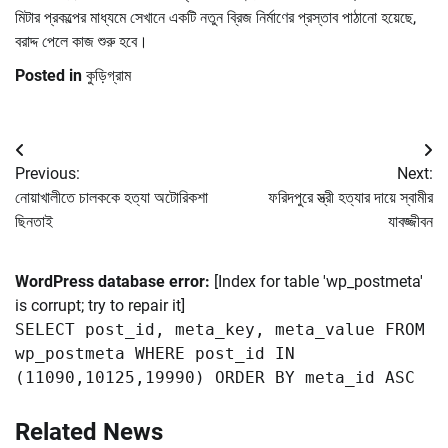
মিটার প্রকল্পের মাধ্যমে সেখানে একটি নতুন ব্রিজ নির্মাণের প্রস্তাব পাঠানো হয়েছে,
বরাদ্দ পেলে কাজ শুরু হবে।
Posted in
কুড়িগ্রাম
Post
Previous:
Next:
navigation
নোয়াখালীতে চালককে হত্যা অটোরিকশা
ফরিদপুরে স্ত্রী হত্যার দায়ে স্বামীর
ছিনতাই
যাবজ্জীবন
WordPress database error:
[Index for table 'wp_postmeta'
is corrupt; try to repair it]
SELECT post_id, meta_key, meta_value FROM
wp_postmeta WHERE post_id IN
(11090,10125,19990) ORDER BY meta_id ASC
Related News