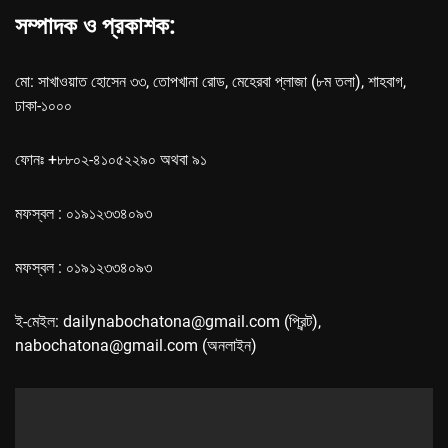
সম্পাদক ও প্রকাশক:
মো: সাখাওয়াত হোসেন ৩৩, তোপখানা রোড, মেহেরবা প্লাজা (৮ম তলা), শাহবাগ,
ঢাকা-১০০০
ফোনঃ +৮৮০২-৪১০৫২২৯০ অথবা ৯১
মফস্বল : ০১৯১২৩৩৪০৯৩
মফস্বল : ০১৯১২৩৩৪০৯৩
ই-মেইল: dailynabochatona@gmail.com (প্রিন্ট),
nabochatona@gmail.com (অনলাইন)