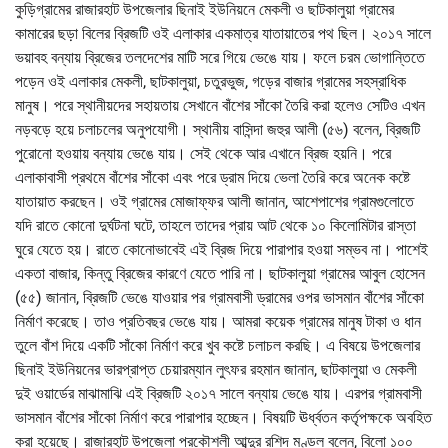
কুড়িগ্রামের রাজারহাট উপজেলার ছিনাই ইউনিয়নে মেকলী ও ছাটকালুয়া গ্রামের
কামারের ছড়া বিলের ব্রিজটি ওই এলাকার একমাত্র যাতায়াতের পথ ছিল। ২০১৭ সালে
ভয়াবহ বন্যায় ব্রিজের তলদেশের মাটি সরে গিয়ে ভেঙে যায়। ফলে চরম ভোগান্তিতে
পড়েন ওই এলাকার মেকলী, ছাটকালুয়া, চতুরভুজ, গড়ের বাজার গ্রামের সহস্রাধিক
মানুষ। পরে স্থানীয়দের সহায়তায় সেখানে বাঁশের সাঁকো তৈরি করা হলেও সেটিও এখন
নড়বড়ে হয়ে চলাচলের অনুপযোগী। স্থানীয় বাসিন্দা জহুর আলী (৫৬) বলেন, ব্রিজটি
পুরোনো হওয়ায় বন্যায় ভেঙে যায়। সেই থেকে আর এখানে ব্রিজ হয়নি। পরে
এলাকাবাসী প্রথমে বাঁশের সাঁকো এবং পরে ড্রাম দিয়ে ভেলা তৈরি করে অনেক কষ্টে
যাতায়াত করছেন। ওই গ্রামের মোজাফ্ফর আলী জানান, আশেপাশের গ্রামগুলোতে
যদি রাতে কোনো দুর্ঘটনা ঘটে, তাহলে তাদের প্রায় আট থেকে ১০ কিলোমিটার রাস্তা
ঘুরে যেতে হয়। রাতে কোনোভাবেই এই ব্রিজ দিয়ে পারাপার হওয়া সম্ভব না। পাশেই
একতা বাজার, কিন্তু ব্রিজের কারণে যেতে পারি না। ছাটকালুয়া গ্রামের আবুল হোসেন
(৫৫) জানান, ব্রিজটি ভেঙে যাওয়ার পর গ্রামবাসী ড্রামের ওপর ভাসমান বাঁশের সাঁকো
নির্মাণ করেছে। তাও প্রতিবছর ভেঙে যায়। আমরা কয়েক গ্রামের মানুষ টাকা ও ধান
তুলে বাঁশ দিয়ে একটি সাঁকো নির্মাণ করে খুব কষ্টে চলাচল করছি। এ বিষয়ে উপজেলার
ছিনাই ইউনিয়নের ভারপ্রাপ্ত চেয়ারম্যান লুৎফর রহমান জানান, ছাটকালুয়া ও মেকলী
দুই ওয়ার্ডের মাঝামাঝি এই ব্রিজটি ২০১৭ সালে বন্যায় ভেঙে যায়। এরপর গ্রামবাসী
ভাসমান বাঁশের সাঁকো নির্মাণ করে পারাপার হচ্ছেন। বিষয়টি ঊর্ধ্বতন কর্তৃপক্ষকে অবহিত
করা হয়েছে। রাজারহাট উপজেলা প্রকৌশলী আব্দুর রশিদ মণ্ডল বলেন, বিলো ১০০