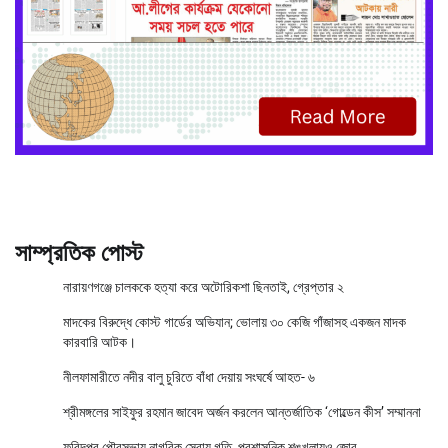
সাম্প্রতিক পোস্ট
নারায়ণগঞ্জে চালককে হত্যা করে অটোরিকশা ছিনতাই, গ্রেপ্তার ২
মাদকের বিরুদ্ধে কোস্ট গার্ডের অভিযান; ভোলায় ৩০ কেজি গাঁজাসহ একজন মাদক
কারবারি আটক।
নীলফামারীতে নদীর বালু চুরিতে বাঁধা দেয়ায় সংঘর্ষে আহত- ৬
শ্রীমঙ্গলের সাইফুর রহমান জাবেদ অর্জন করলেন আন্তর্জাতিক ‘গোল্ডেন কীস’ সম্মাননা
ফরিদপুর পৌরসভায় নাগরিক সেবায় গতি, প্রশাসনিক শৃঙ্খলায়ও জোর