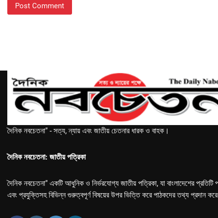
দৈনিক নবচেতনা" - সত্য, ন্যায় এবং জাতীয় চেতনার ধারক ও বাহক।
দৈনিক নবচেতনা: জাতীয় পত্রিকা
দৈনিক নবচেতনা" একটি আধুনিক ও নির্ভরযোগ্য জাতীয় পত্রিকা, যা বাংলাদেশের প্রতিটি প
এবং প্রযুক্তিসহ বিভিন্ন গুরুত্বপূর্ণ বিষয়ের উপর ভিত্তি করে পাঠকদের তথ্য প্রদান কর