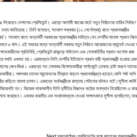
ঙে দিয়েছেন নেপালের প্রেসিডেন্ট। এছাড়া আগামী বছরের মার্চে নতুন নির্বাচনের তারিখ নির্ধারণ
তথ্য জানিয়েছে। তিনি বলেছেন, গতকাল শুক্রবার (১২ সেপ্টেম্বর) রাতে প্রধানমন্ত্রীর
চ। গতকাল রাতে অন্তর্বর্তী সরকারের প্রধানমন্ত্রীর দায়িত্ব নেন দেশটির সাবেক প্রধান বিচ
কবে ৬ মাস। এই সময়ের মধ্যে অন্তর্বর্তী সরকার নতুন নির্বাচন আয়োজনের ম্যান্ডেট দেওয়া 
ভকারীদের প্রতিনিধি, প্রেসিডেন্ট রামচন্দ্র পাউডেল এবং সেনাবাহিনীর প্রধান অশোক রাজ
রে সবাই একমত হয়। এরমাধ্যমে তিনি দেশটির ইতিহাসে প্রথম নারী প্রধানমন্ত্রী হওয়ার রেকর
র জেন-জিরা। এরমধ্যে গত সোমবার বিক্ষোভকারীরা পার্লামেন্টে ঢোকার চেষ্টা করলে তাদের 
ারীরা। মঙ্গলবার তাদের আন্দোলনের তীব্রতা বাড়লে প্রধানমন্ত্রিত্ব ছাড়েন কেপি শর্মা অল
ীর বাড়িতে হামলা চালান। এরমধ্যে অর্থমন্ত্রীকে রাস্তায় পেটানোর ঘটনাও ঘটে।সুশীলা কার্
বিচারপতি হন। বিচারক থাকাকালীন তিনি দুর্নীতির বিরুদ্ধে কঠোর অবস্থান নিয়েছিলেন এ কা
়াশোনা করেছেন। একবার ভারতীয় এক সংবাদমাধ্যমে দেওয়া সাক্ষাৎকারে সুশীলা বলেছিলেন, ভা
Next:
যুক্তরাষ্ট্রের প্রেসিডেন্টের সঙ্গে কাতারের প্রধানমন্ত্রী