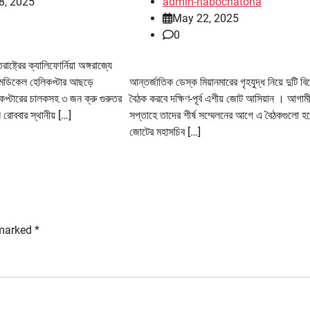
8, 2025
admin-nabochatona
May 22, 2025
0
ষ্ট্রের ক্যালিফোর্নিয়া অঙ্গরাজ্যে
েডিকেল হেলিকপ্টার আছড়ে
আন্তর্জাতিক ডেস্ক মিয়ানমারের গৃহযুদ্ধ নিয়ে দুটি বি
প্টারের চালকসহ ৩ জন ক্রু গুরুতর
বৈঠক করবে দক্ষিণ-পূর্ব এশীয় জোট আসিয়ান । আগাম
োববার স্থানীয় […]
সপ্তাহে তাদের শীর্ষ সম্মেলনের আগে এ বৈঠকগুলো হ
জোটের মহাসচিব […]
 marked
*