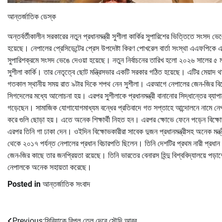
আন্তর্জাতিক ডেস্ক
অন্তর্বর্তীকালীন সরকারের নতুন প্রধানমন্ত্রী সুশীলা কার্কির সুপারিশের ভিত্তিতে সংসদ ভে
হয়েছে। নেপালের প্রেসিডেন্টের প্রেস উপদেষ্টা কিরণ পোখরেল বার্তা সংস্থা এএফপিকে এ 
সুপারিশক্রমে সংসদ ভেঙে দেওয়া হয়েছে। নতুন নির্বাচনের তারিখ হলো ২০২৬ সালের ৫ মার্
সুশীলা কার্কি। তার নেতৃত্বে ছোট মন্ত্রিসভার একটি সরকার গঠিত হয়েছে। এটির মেয়াদ থা
গতকাল স্থানীয় সময় রাত ৯টার দিকে শপথ নেন সুশীলা। এরআগে নেপালের জেন-জির বিক্ষো
সিগদেলের মধ্যে আলোচনা হয়। এরপর সুশীলাকে প্রধানমন্ত্রী বানানোর সিদ্ধান্তের ব্যাপা
গড়েছেন। সামাজিক যোগাযোগমাধ্যম বন্ধের প্রতিবাদে গত সপ্তাহে আন্দোলনে নামে নেপালে
করে গুলি ছোড়া হয়। এতে অনেক শিক্ষার্থী নিহত হন। এরপর ক্ষোভে ফেনে পড়েন বিক্ষোভক
এরপর তিনি গা ঢাকা দেন। ওইদিন বিক্ষোভকারীরা সাবেক দুজন প্রধানমন্ত্রীসহ অনেক মন্ত্র
থেকে ২০১৭ পর্যন্ত নেপালের প্রধান বিচারপতি ছিলেন। তিনি দেশটির প্রথম নারী প্রধান 
জেন-জির কাছে তার জনপ্রিয়তা রয়েছে। তিনি ভারতের বেনারস হিন্দু বিশ্ববিদ্যালয়ে পড
নেপালকে অনেক সহায়তা করেছে।
Posted in
আন্তর্জাতিক সংবাদ
Previous:
সিরিয়াকে বিপুল তেল দেবে সৌদি আরব