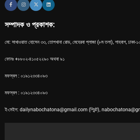
সম্পাদক ও প্রকাশক:
মো: সাখাওয়াত হোসেন ৩৩, তোপখানা রোড, মেহেরবা প্লাজা (৮ম তলা), শাহবাগ, ঢাকা-
ফোনঃ +৮৮০২-৪১০৫২২৯০ অথবা ৯১
মফস্বল : ০১৯১২৩৩৪০৯৩
মফস্বল : ০১৯১২৩৩৪০৯৩
ই-মেইল: dailynabochatona@gmail.com (প্রিন্ট), nabochatona@g