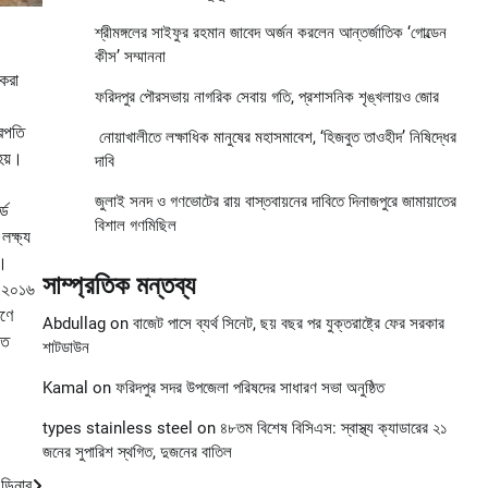
শ্রীমঙ্গলের সাইফুর রহমান জাবেদ অর্জন করলেন আন্তর্জাতিক ‘গোল্ডেন
কীস’ সম্মাননা
 করা
ফরিদপুর পৌরসভায় নাগরিক সেবায় গতি, প্রশাসনিক শৃঙ্খলায়ও জোর
ারপতি
নোয়াখালীতে লক্ষাধিক মানুষের মহাসমাবেশ, ‘হিজবুত তাওহীদ’ নিষিদ্ধের
হয়।
দাবি
জুলাই সনদ ও গণভোটের রায় বাস্তবায়নের দাবিতে দিনাজপুরে জামায়াতের
্ড
বিশাল গণমিছিল
লক্ষ্য
ি।
সাম্প্রতিক মন্তব্য
কি ২০১৬
রণে
Abdullag
on
বাজেট পাসে ব্যর্থ সিনেট, ছয় বছর পর যুক্তরাষ্ট্রে ফের সরকার
রত
শাটডাউন
Kamal
on
ফরিদপুর সদর উপজেলা পরিষদের সাধারণ সভা অনুষ্ঠিত
types stainless steel
on
৪৮তম বিশেষ বিসিএস: স্বাস্থ্য ক্যাডারের ২১
জনের সুপারিশ স্থগিত, দুজনের বাতিল
র ডিনার