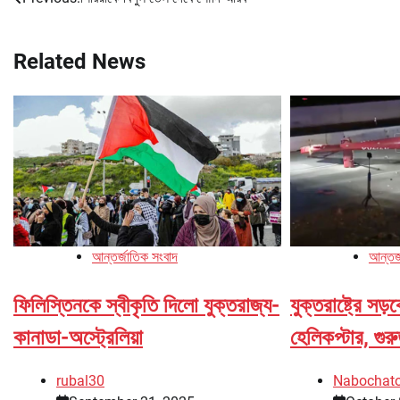
Post
navigation
Related News
আন্তর্জাতিক সংবাদ
আন্তর্
ফিলিস্তিনকে স্বীকৃতি দিলো যুক্তরাজ্য-
যুক্তরাষ্ট্রে স
কানাডা-অস্ট্রেলিয়া
হেলিকপ্টার, গ
rubal30
Nabochat