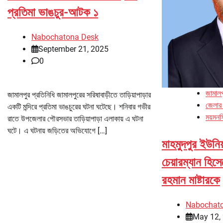
প্রতিমা ভাঙচুর-আটক ১
Nabochatona Desk
September 21, 2025
0
জামালপ
জামালপুর প্রতিনিধি জামালপুরের সরিষাবাড়ীতে তাড়িয়াপাড়ার
জেলার
একটি মন্দিরে প্রতিমা ভাঙচুরের ঘটনা ঘটেছে। শনিবার গভীর
ময়মনস
রাতে উপজেলার পৌরসভার তাড়িয়াপাড়া এলাকায় এ ঘটনা
ঘটে। এ ঘটনায় জড়িতের অভিযোগে […]
মাহমুদপুর ইউনিয
চেয়ারম্যান হিসে
রহমান মাষ্টারকে
Nabochat
May 12,