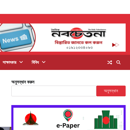
সাক্ষাৎকার
বিবিধ
অনুসন্ধান করুন
অনুসন্ধান