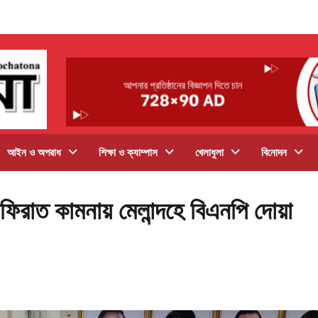
আইন ও অপরাধ
শিক্ষা ও ক্যাম্পাস
খেলাধুলা
বিনোদন
গফিরাত কামনায় মেলান্দহে বিএনপি দোয়া