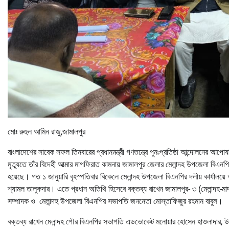
মোঃ রুহুল আমিন রাজু,জামালপুর
বাংলাদেশের সাবেক সফল তিনবারের প্রধানমন্ত্রী গণতন্ত্রে পুনঃপ্রতিষ্ঠা আন্দোলনের আপো
মৃত্যুতে তাঁর বিদেহী আত্মার মাগফিরাত কামনায় জামালপুর জেলার মেলান্দহ উপজেলা বিএ
হয়েছে। গত ১ জানুয়ারি বৃহস্পতিবার বিকেলে মেলান্দহ উপজেলা বিএনপির দলীয় কার্যালয
শ্যামল তালুকদার। এতে প্রধান অতিথি হিসেবে বক্তব্য রাখেন জামালপুর- ৩ (মেলান্দহ-মাদার
সম্পাদক ও মেলান্দহ উপজেলা বিএনপির সভাপতি জননেতা মোস্তাফিজুর রহমান বাবুল।
বক্তব্য রাখেন মেলান্দহ পৌর বিএনপির সভাপতি এডভোকেট মনোয়ার হোসেন হাওলাদার,