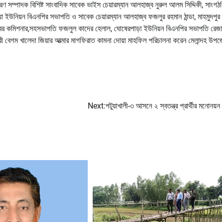
 সম্পাদক বিশিষ্ট সাংবাদিক সাবেক ভাইস চেয়ারম্যান আলহাজ্ব নুরুল আলম সিদ্দিকী, সাংগঠ
য়া ইউনিয়ন বিএনপির সভাপতি ও সাবেক চেয়ারম্যান আলহাজ্ব ফজলুর রহমান ঠান্ডা, মাহমুদপুর
কবর কমিশনার,সহসভাপতি ফজলুল কাদের হেলাল, ঘোষেরপাড়া ইউনিয়ন বিএনপির সভাপতি রে
্রী বেগম খালেদা জিয়ার আত্মার মাগফিরাত কামনা দোয়া মাহফিল পরিচালনা করেন মেলান্দহ উপ
Next:
পটুয়াখালী-৩ আসনে ২ স্বতন্ত্র প্রার্থীর মনোনয়ন