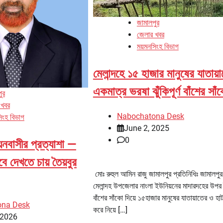
জামালপুর
জেলার খবর
ময়মনসিংহ বিভাগ
মেলান্দহে ১৫ হাজার মানুষের যাতায়
একমাত্র ভরষা ঝুঁকিপূর্ণ বাঁশের সাঁ
ুর
 খবর
Nabochatona Desk
িংহ বিভাগ
June 2, 2025
0
়নবাসীর প্রত্যাশা —
বে দেখতে চায় তৈয়বুর
মোঃ রুহুল আমিন রাজু জামালপুর প্রতিনিধিঃ জামালপু
মেলান্দহ উপজেলার নাংলা ইউনিয়নের মাদারদহের উপর
বাঁশের সাঁকো দিয়ে ১৫হাজার মানুষের যাতায়াতের ও হা
ona Desk
করে নিয়ে […]
 2026