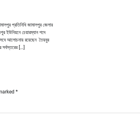
মালপুর প্রতিনিধি জামালপুর জেলার
পুর ইউনিয়নে চেয়ারম্যান পদে
িসেবে আলোচনায় রয়েছেন তৈয়বুর
র সর্বস্তরের […]
 marked
*