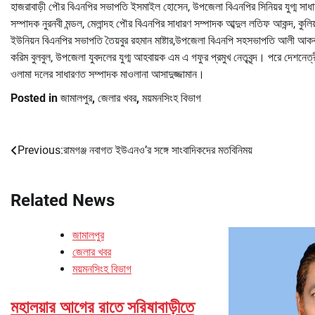
হাজরাবাড়ী পৌর বিএনপির সভাপতি ইসমাইল হোসেন, উপজেলা বিএনপির সিনিয়র যুগ্ম সাধারণ
সম্পাদক নুরনবী মন্ডল, মেলান্দহ পৌর বিএনপির সাধারণ সম্পাদক আব্দুল লতিফ আকন্দ, কুলি
ইউনিয়ন বিএনপির সভাপতি তৈয়বুর রহমান মাষ্টার,উপজেলা বিএনপি সহসভাপতি আলী আ
করিম বুলবুল, উপজেলা যুবদলের যুগ্ম আহবায়ক এম এ গফুর প্রমুখ নেতৃবৃন্দ। পরে দেশনেত
ওলামা দলের সাধারণত সম্পাদক মাওলানা আসাদুজ্জামান।
Posted in
জামালপুর
,
জেলার খবর
,
ময়মনসিংহ বিভাগ
Previous:
রামগঞ্জ নবাগত ইউএনও’র সঙ্গে সাংবাদিকদের মতবিনিময়
Post
navigation
Related News
জামালপুর
জেলার খবর
ময়মনসিংহ বিভাগ
মহালয়ার আগের রাতে সরিষাবাড়ীতে