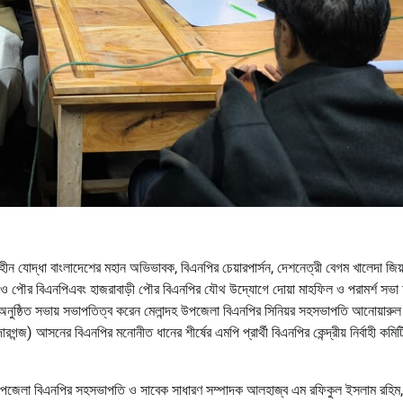
ষহীন যোদ্ধা বাংলাদেশের মহান অভিভাবক, বিএনপির চেয়ারপার্সন, দেশনেত্রী বেগম খালেদা জিয়
নপিও পৌর বিএনপিএবং হাজরাবাড়ী পৌর বিএনপির যৌথ উদ্যোগে দোয়া মাহফিল ও পরামর্শ সভা অ
়ে অনুষ্ঠিত সভায় সভাপতিত্ব করেন মেলান্দহ উপজেলা বিএনপির সিনিয়র সহসভাপতি আনোয়ারুল
গন্জ) আসনের বিএনপির মনোনীত ধানের শীর্ষের এমপি প্রার্থী বিএনপির কেন্দ্রীয় নির্বাহী কমি
 উপজেলা বিএনপির সহসভাপতি ও সাবেক সাধারণ সম্পাদক আলহাজ্ব এম রফিকুল ইসলাম রহিম,