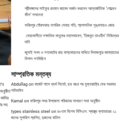
শ্রীমঙ্গলের সাইফুর রহমান জাবেদ অর্জন করলেন আন্তর্জাতিক ‘গোল্ডেন
কীস’ সম্মাননা
ফরিদপুর পৌরসভায় নাগরিক সেবায় গতি, প্রশাসনিক শৃঙ্খলায়ও জোর
নোয়াখালীতে লক্ষাধিক মানুষের মহাসমাবেশ, ‘হিজবুত তাওহীদ’ নিষিদ্ধের
দাবি
জুলাই সনদ ও গণভোটের রায় বাস্তবায়নের দাবিতে দিনাজপুরে জামায়াতের
বিশাল গণমিছিল
সাম্প্রতিক মন্তব্য
Abdullag
on
বাজেট পাসে ব্যর্থ সিনেট, ছয় বছর পর যুক্তরাষ্ট্রে ফের সরকার
া’র
শাটডাউন
নুষ্ঠিত
 কাদির
Kamal
on
ফরিদপুর সদর উপজেলা পরিষদের সাধারণ সভা অনুষ্ঠিত
টির সহ
types stainless steel
on
৪৮তম বিশেষ বিসিএস: স্বাস্থ্য ক্যাডারের ২১
জনের সুপারিশ স্থগিত, দুজনের বাতিল