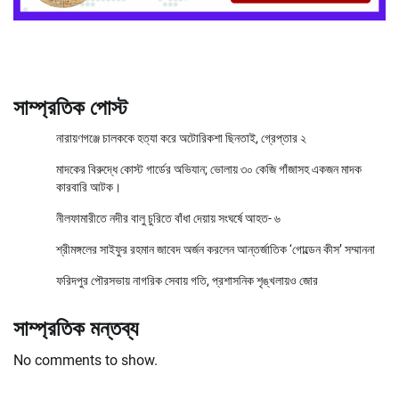
সাম্প্রতিক পোস্ট
নারায়ণগঞ্জে চালককে হত্যা করে অটোরিকশা ছিনতাই, গ্রেপ্তার ২
মাদকের বিরুদ্ধে কোস্ট গার্ডের অভিযান; ভোলায় ৩০ কেজি গাঁজাসহ একজন মাদক
কারবারি আটক।
নীলফামারীতে নদীর বালু চুরিতে বাঁধা দেয়ায় সংঘর্ষে আহত- ৬
শ্রীমঙ্গলের সাইফুর রহমান জাবেদ অর্জন করলেন আন্তর্জাতিক ‘গোল্ডেন কীস’ সম্মাননা
ফরিদপুর পৌরসভায় নাগরিক সেবায় গতি, প্রশাসনিক শৃঙ্খলায়ও জোর
সাম্প্রতিক মন্তব্য
No comments to show.