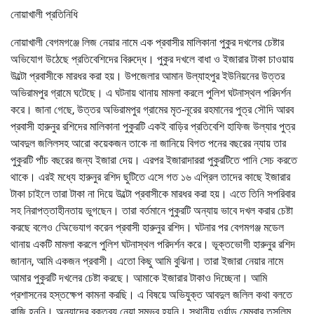
নোয়াখালী প্রতিনিধি
নোয়াখালী বেগমগঞ্জে লিজ নেয়ার নামে এক প্রবাসীর মালিকানা পুকুর দখলের চেষ্টার
অভিযোগ উঠেছে প্রতিবেশিদের বিরুদ্ধে। পুকুর দখলে বাধা ও ইজারার টাকা চাওয়ায়
উল্টো প্রবাসীকে মারধর করা হয়। উপজেলার আমান উল্যাহপুর ইউনিয়নের উত্তর
অভিরামপুর গ্রামে ঘটেছে। এ ঘটনায় থানায় মামলা করলে পুলিশ ঘটনাস্থল পরিদর্শন
করে। জানা গেছে, উত্তর অভিরামপুর গ্রামের মৃত-নূরের রহমানের পুত্র সৌদি আরব
প্রবাসী হারুনুর রশিদের মালিকানা পুকুরটি একই বাড়ির প্রতিবেশি হাফিজ উল্যার পুত্র
আবদুল জলিলসহ আরো কয়েকজন তাকে না জানিয়ে বিগত পনের বছরের ন্যায় তার
পুকুরটি পাঁচ বছরের জন্য ইজারা দেয়। এরপর ইজারাদাররা পুকুরটিতে পানি সেচ করতে
থাকে। এরই মধ্যে হারুনুর রশিদ ছুটিতে এসে গত ১৬ এপ্রিল তাদের কাছে ইজারার
টাকা চাইলে তারা টাকা না দিয়ে উল্টো প্রবাসীকে মারধর করা হয়। এতে তিনি সপরিবার
সহ নিরাপত্তাহীনতায় ভুগছেন। তারা বর্তমানে পুকুরটি অন্যায় ভাবে দখল করার চেষ্টা
করছে বলেও অেিভেযাগ করেন প্রবাসী হারুনুর রশিদ। ঘটনার পর বেগমগঞ্জ মডেল
থানায় একটি মামলা করলে পুলিশ ঘটনাস্থল পরিদর্শন করে। ভূক্তভোগী হারুনুর রশিদ
জানান, আমি একজন প্রবাসী। এতো কিছু আমি বুঝিনা। তারা ইজারা নেয়ার নামে
আমার পুকুরটি দখলের চেষ্টা করছে। আমাকে ইজারার টাকাও দিচ্ছেনা। আমি
প্রশাসনের হস্তক্ষেপ কামনা করছি। এ বিষয়ে অভিযুক্ত আবদুল জলিল কথা বলতে
রাজি হননি। অন্যাদের বক্তব্য নেয়া সম্ভব হয়নি। স্থানীয় ওর্য়াড মেম্বার তসলিম