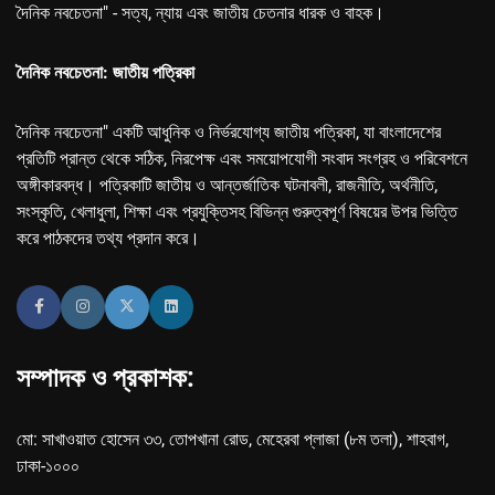
দৈনিক নবচেতনা" - সত্য, ন্যায় এবং জাতীয় চেতনার ধারক ও বাহক।
দৈনিক নবচেতনা: জাতীয় পত্রিকা
দৈনিক নবচেতনা" একটি আধুনিক ও নির্ভরযোগ্য জাতীয় পত্রিকা, যা বাংলাদেশের
প্রতিটি প্রান্ত থেকে সঠিক, নিরপেক্ষ এবং সময়োপযোগী সংবাদ সংগ্রহ ও পরিবেশনে
অঙ্গীকারবদ্ধ। পত্রিকাটি জাতীয় ও আন্তর্জাতিক ঘটনাবলী, রাজনীতি, অর্থনীতি,
সংস্কৃতি, খেলাধুলা, শিক্ষা এবং প্রযুক্তিসহ বিভিন্ন গুরুত্বপূর্ণ বিষয়ের উপর ভিত্তি
করে পাঠকদের তথ্য প্রদান করে।
সম্পাদক ও প্রকাশক:
মো: সাখাওয়াত হোসেন ৩৩, তোপখানা রোড, মেহেরবা প্লাজা (৮ম তলা), শাহবাগ,
ঢাকা-১০০০