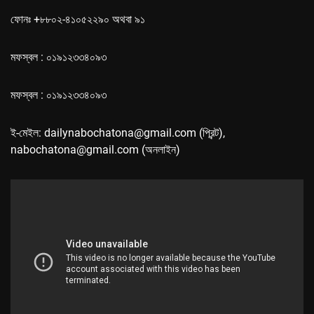
ফোনঃ +৮৮০২-৪১০৫২২৯০ অথবা ৯১
মফস্বল : ০১৯১২৩৩৪০৯৩
মফস্বল : ০১৯১২৩৩৪০৯৩
ই-মেইল: dailynabochatona@gmail.com (প্রিন্ট),
nabochatona@gmail.com (অনলাইন)