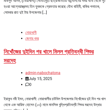
মাকসুদ আলম, (নোয়াখালী) সোনাইমুড়ী ছাত্র-জনতার আন্দোলনের সময় থানা থেকে লুট
হওয়া আগ্নেয়াস্ত্রসহ তিন যুবককে গ্রেফতার করেছে যৌথ বাহিনী, বাকির পলাতক,
সোমবার রাত দুই টায় উপজেলার […]
নোয়াখালী
জেলার খবর
নিখোঁজের দুইদিন পর খালে মিলল প্রতিবন্ধী শিশুর
মরদেহ
admin-nabochatona
July 15, 2025
0
ইয়াকুব নবী ইমন, নোয়াখালী: নোয়াখালীর চাটখিল উপজেলায় নিখোঁজের দুই দিন পর খাল
থেকে এক আরিফ হোসেন (১৩) নামে মানসিক বুদ্ধিপ্রতিবন্ধী শিশুর মরদেহ উদ্ধার