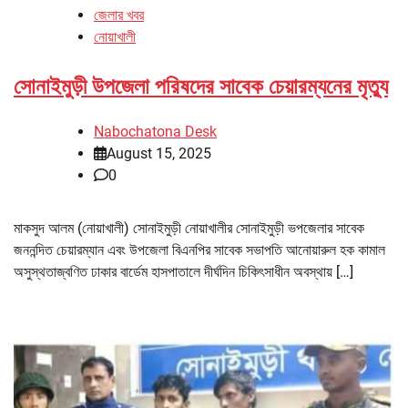
জেলার খবর
নোয়াখালী
সোনাইমুড়ী উপজেলা পরিষদের সাবেক চেয়ারম্যনের মৃত্যু
Nabochatona Desk
August 15, 2025
0
মাকসুদ আলম (নোয়াখালী) সোনাইমুড়ী নোয়াখালীর সোনাইমুড়ী ভপজেলার সাবেক
জননন্দিত চেয়ারম্যান এবং উপজেলা বিএনপির সাবেক সভাপতি আনোয়ারুল হক কামাল
অসুস্থতাজ্বণিত ঢাকার বার্ডেম হাসপাতালে দীর্ঘদিন চিকিৎসাধীন অবস্থায় […]