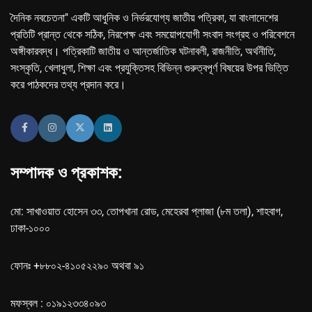
দৈনিক নবচেতনা" একটি আধুনিক ও নির্ভরযোগ্য জাতীয় পত্রিকা, যা বাংলাদেশের
প্রতিটি প্রান্ত থেকে সঠিক, নিরপেক্ষ এবং সময়োপযোগী সংবাদ সংগ্রহ ও পরিবেশনে
অঙ্গীকারবদ্ধ। পত্রিকাটি জাতীয় ও আন্তর্জাতিক ঘটনাবলী, রাজনীতি, অর্থনীতি,
সংস্কৃতি, খেলাধুলা, শিক্ষা এবং প্রযুক্তিসহ বিভিন্ন গুরুত্বপূর্ণ বিষয়ের উপর ভিত্তি
করে পাঠকদের তথ্য প্রদান করে।
সম্পাদক ও প্রকাশক:
মো: সাখাওয়াত হোসেন ৩৩, তোপখানা রোড, মেহেরবা প্লাজা (৮ম তলা), শাহবাগ,
ঢাকা-১০০০
ফোনঃ +৮৮০২-৪১০৫২২৯০ অথবা ৯১
মফস্বল : ০১৯১২৩৩৪০৯৩