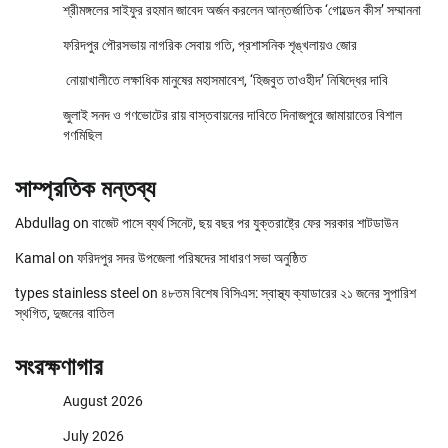
শ্রীমঙ্গলের সাইফুর রহমান জাবেদ অর্জন করলেন আন্তর্জাতিক ‘গোল্ডেন কীস’ সম্মাননা
ফরিদপুর পৌরসভায় নাগরিক সেবায় গতি, প্রশাসনিক শৃঙ্খলায়ও জোর
নোয়াখালীতে লক্ষাধিক মানুষের মহাসমাবেশ, ‘হিজবুত তাওহীদ’ নিষিদ্ধের দাবি
জুলাই সনদ ও গণভোটের রায় বাস্তবায়নের দাবিতে দিনাজপুরে জামায়াতের বিশাল
গণমিছিল
সাম্প্রতিক মন্তব্য
Abdullag
on
বাজেট পাসে ব্যর্থ সিনেট, ছয় বছর পর যুক্তরাষ্ট্রে ফের সরকার শাটডাউন
Kamal
on
ফরিদপুর সদর উপজেলা পরিষদের সাধারণ সভা অনুষ্ঠিত
types stainless steel
on
৪৮তম বিশেষ বিসিএস: স্বাস্থ্য ক্যাডারের ২১ জনের সুপারিশ
স্থগিত, দুজনের বাতিল
সংরক্ষণাগার
August 2026
July 2026