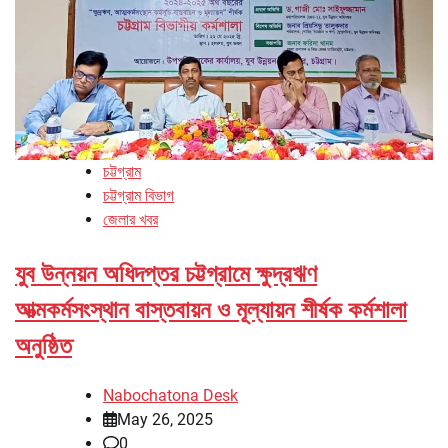
চট্টগ্রাম
চট্টগ্রাম বিভাগ
জেলার খবর
যুব উন্নয়ন অধিদপ্তর চট্টগ্রামে ক্ষুদ্রঋণ
আত্মকর্মসংস্থান বাস্তবায়ন ও মূল্যায়ন শীর্ষক কর্মশালা
অনুষ্ঠিত
Nabochatona Desk
May 26, 2025
0