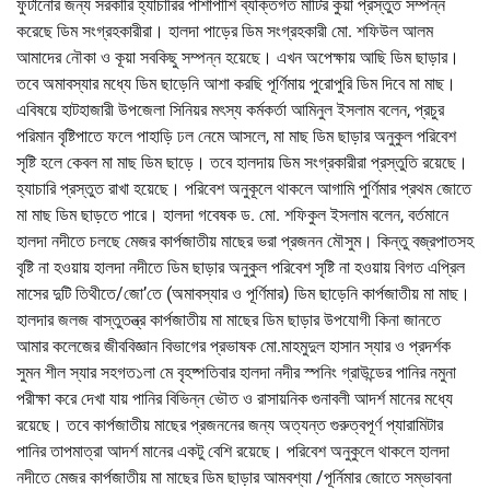
ফুটানোর জন্য সরকারি হ্যাচারির পাশাপাশি ব্যক্তিগত মাটির কুয়া প্রস্তুত সম্পন্ন
করেছে ডিম সংগ্রহকারীরা। হালদা পাড়ের ডিম সংগ্রহকারী মো. শফিউল আলম
আমাদের নৌকা ও কূয়া সবকিছু সম্পন্ন হয়েছে। এখন অপেক্ষায় আছি ডিম ছাড়ার।
তবে অমাবস্যার মধ্যে ডিম ছাড়েনি আশা করছি পূর্ণিমায় পুরোপুরি ডিম দিবে মা মাছ।
এবিষয়ে হাটহাজারী উপজেলা সিনিয়র মৎস্য কর্মকর্তা আমিনুল ইসলাম বলেন, প্রচুর
পরিমান বৃষ্টিপাতে ফলে পাহাড়ি ঢল নেমে আসলে, মা মাছ ডিম ছাড়ার অনুকুল পরিবেশ
সৃষ্টি হলে কেবল মা মাছ ডিম ছাড়ে। তবে হালদায় ডিম সংগ্রকারীরা প্রস্তুতি রয়েছে।
হ্যাচারি প্রস্তুত রাখা হয়েছে। পরিবেশ অনুকূলে থাকলে আগামি পুর্ণিমার প্রথম জোতে
মা মাছ ডিম ছাড়তে পারে। হালদা গবেষক ড. মো. শফিকুল ইসলাম বলেন, বর্তমানে
হালদা নদীতে চলছে মেজর কার্পজাতীয় মাছের ভরা প্রজনন মৌসুম। কিন্তু বজ্রপাতসহ
বৃষ্টি না হওয়ায় হালদা নদীতে ডিম ছাড়ার অনুকুল পরিবেশ সৃষ্টি না হওয়ায় বিগত এপ্রিল
মাসের দুটি তিথীতে/জো’তে (অমাবস্যার ও পূর্ণিমার) ডিম ছাড়েনি কার্পজাতীয় মা মাছ।
হালদার জলজ বাস্তুতন্ত্র কার্পজাতীয় মা মাছের ডিম ছাড়ার উপযোগী কিনা জানতে
আমার কলেজের জীববিজ্ঞান বিভাগের প্রভাষক মো.মাহমুদুল হাসান স্যার ও প্রদর্শক
সুমন শীল স্যার সহগত১লা মে বৃহষ্পতিবার হালদা নদীর স্পনিং গ্রাউন্ডের পানির নমুনা
পরীক্ষা করে দেখা যায় পানির বিভিন্ন ভৌত ও রাসায়নিক গুনাবলী আদর্শ মানের মধ্যে
রয়েছে। তবে কার্পজাতীয় মাছের প্রজননের জন্য অত্যন্ত গুরুত্বপূর্ণ প্যারামিটার
পানির তাপমাত্রা আদর্শ মানের একটু বেশি রয়েছে। পরিবেশ অনুকুলে থাকলে হালদা
নদীতে মেজর কার্পজাতীয় মা মাছের ডিম ছাড়ার আমবশ্যা /পূর্নিমার জোতে সম্ভাবনা