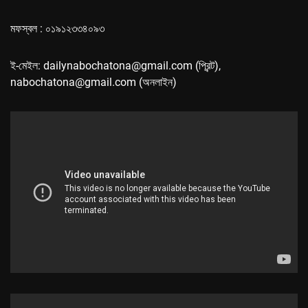
মফস্বল : ০১৯১২৩৩৪০৯৩
ই-মেইল: dailynabochatona@gmail.com (প্রিন্ট),
nabochatona@gmail.com (অনলাইন)