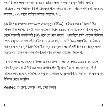
মহাপরিচালক পদে যোগদান করেন। বর্তমান পদে যোগদানের পূর্বে তিনি বোর্ডের
অতিরিক্ত মহাপরিচালক (ইস্ট রিজিয়ন) পদে কর্মরত ছিলেন। প্রকৌশলী মো. এনায়েত
উল্লাহ ১৯৮৯ সালে বর্তমান কযঁষহধ টহরাবৎংরঃু
ড়ভ ঊহমরহববৎরহম ধহফ ঞবপযহড়ষড়মু (কটঊঞ), কযঁষহধ থেকে বিএসসি ইন
সিভিল ইঞ্জিনিয়ারিং ডিগ্রী অর্জন করেন। তিনি ১৯৯৩ সালে বাংলাদেশ পানি উন্নয়ন
বোর্ডে সহকারী প্রকৌশলী (পুর) পদে যোগদান করেন। পরবর্তীতে তিনি বোর্ডের বিভিন্ন
দপ্তরে সুনামের সাথে তাঁর দায়িত্ব পালন করেছেন। অতিরিক্ত মহাপরিচালক হিসাবে
দায়িত্ব পালনের পূর্বে তিনি ডিজাইন দপ্তরের প্রধান প্রকৌশলী হিসাবে দায়িত্ব পালন
করেছেন। তিনি কর্মকালীন বাংলাদেশ পানি উন্নয়ন বোর্ডের পরিকল্পনা,
নকশা ও গবেষণার ক্ষেত্রে বিশেষ অবদান রাখেন। মো. এনায়েত উল্লাহ বাংলাদেশ
পানি উন্নয়ন বোর্ডে দীর্ঘ ৩৩ বছর চাকরিকালীন ইন্দোনেশিয়া, ভারত, জাপান, সৌদি
আরব, নেদারল্যান্ডস, জার্মানি, পোল্যান্ড, বেলজিয়াম, লুক্সেমবার্গ, রাশিয়া ও ইউ এস এ সহ
বিভিন্ন দেশে অনুষ্ঠিত
Posted in
ঢাকা
,
জেলার খবর
,
ঢাকা বিভাগ
Post