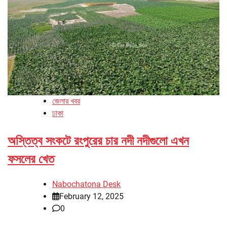
জেলার খবর
ঢাকা
অস্তিত্ব সংকটে রংপুরের চার নদী নদীগুলো এখন
ফসলের খেত
Nabochatona Desk
February 12, 2025
0