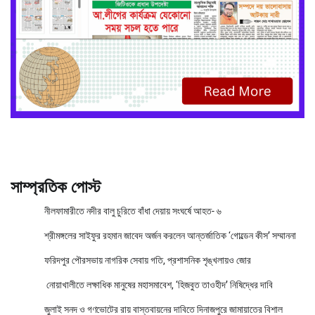
সাম্প্রতিক পোস্ট
নীলফামারীতে নদীর বালু চুরিতে বাঁধা দেয়ায় সংঘর্ষে আহত- ৬
শ্রীমঙ্গলের সাইফুর রহমান জাবেদ অর্জন করলেন আন্তর্জাতিক ‘গোল্ডেন কীস’ সম্মাননা
ফরিদপুর পৌরসভায় নাগরিক সেবায় গতি, প্রশাসনিক শৃঙ্খলায়ও জোর
নোয়াখালীতে লক্ষাধিক মানুষের মহাসমাবেশ, ‘হিজবুত তাওহীদ’ নিষিদ্ধের দাবি
জুলাই সনদ ও গণভোটের রায় বাস্তবায়নের দাবিতে দিনাজপুরে জামায়াতের বিশাল