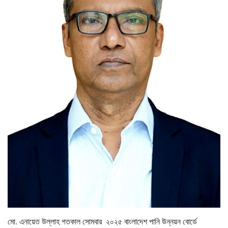
মো. এনায়েত উল্লাহ গতকাল সোমবার ২০২৫ বাংলাদেশ পানি উন্নয়ন বোর্ডে