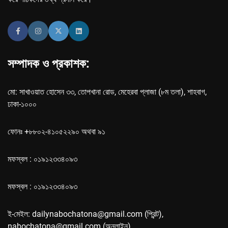
সম্পাদক ও প্রকাশক:
মো: সাখাওয়াত হোসেন ৩৩, তোপখানা রোড, মেহেরবা প্লাজা (৮ম তলা), শাহবাগ,
ঢাকা-১০০০
ফোনঃ +৮৮০২-৪১০৫২২৯০ অথবা ৯১
মফস্বল : ০১৯১২৩৩৪০৯৩
মফস্বল : ০১৯১২৩৩৪০৯৩
ই-মেইল: dailynabochatona@gmail.com (প্রিন্ট),
nabochatona@gmail.com (অনলাইন)