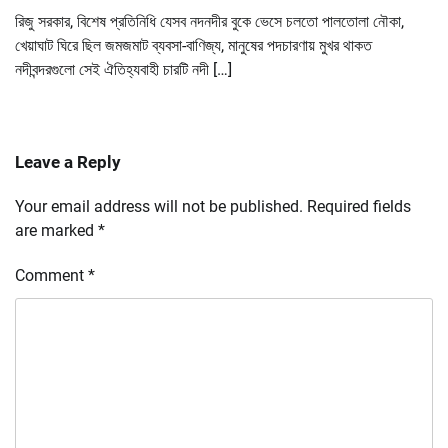
রিজু সরকার, বিশেষ প্রতিনিধি যেসব নদনদীর বুকে ভেসে চলতো পালতোলা নৌকা,
খেয়াঘাট ঘিরে ছিল জমজমাট ব্যবসা-বাণিজ্য, মানুষের পদচারণায় মুখর থাকত
নদীবন্দরগুলো সেই ঐতিহ্যবাহী চারটি নদী […]
Leave a Reply
Your email address will not be published.
Required fields
are marked
*
Comment
*